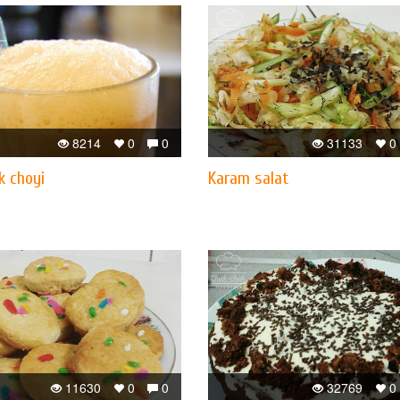
8214
0
0
31133
0
k choyi
Karam salat
11630
0
0
32769
0