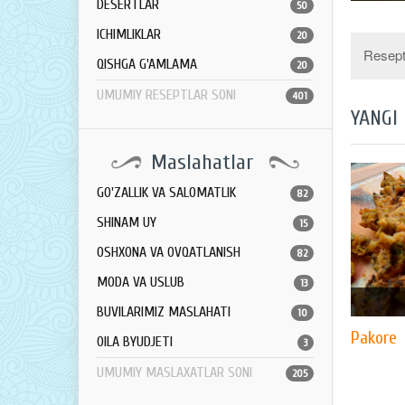
DESERTLAR
50
ICHIMLIKLAR
20
Resept 
QISHGA G'AMLAMA
20
UMUMIY RESEPTLAR SONI
401
YANGI
Maslahatlar
GO'ZALLIK VA SALOMATLIK
82
SHINAM UY
15
OSHXONA VA OVQATLANISH
82
MODA VA USLUB
13
BUVILARIMIZ MASLAHATI
10
Pakore
OILA BYUDJETI
3
UMUMIY MASLAXATLAR SONI
205