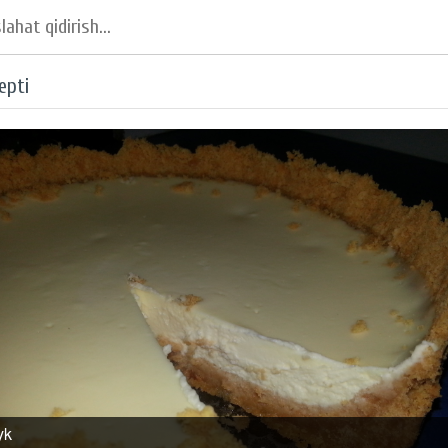
epti
yk