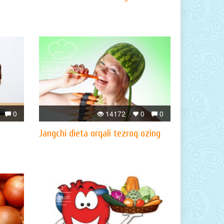
0
14172
0
0
Jangchi dieta orqali tezroq ozing