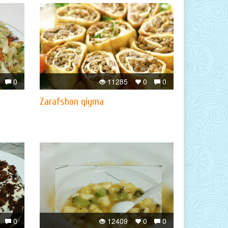
0
11285
0
0
Zarafshon qiyma
0
12409
0
0