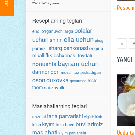
25-09 14:52 Дания
Pesoch
Reseptlarning teglari
bolalar
endi o'rganuvchilarga
oila uchun
uchun
shirin
pirog
«
9
sharq oshxonasi
original
parhezli
mualliflik oshxonasi
foydali
YANGI
bayram uchun
nonushta
darmondori
mevali
tez pishadigan
oson
duxovka
issiq
qovurmoq
taom
sabzavotli
Maslahatlarning teglari
tana parvarishi
dazmol
yig'ishtirish
buvilarimiz
kiyim
idish
toza havo
maslahati
Uyda ta
kiyim parvarishi