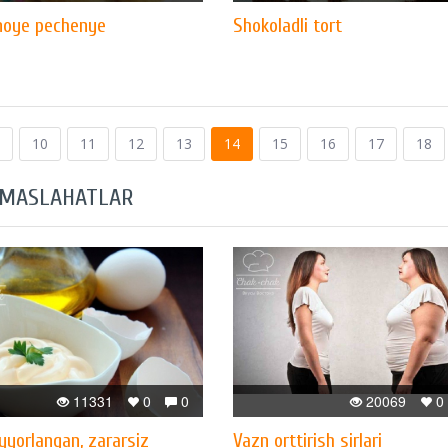
noye pechenye
Shokoladli tort
10
11
12
13
14
15
16
17
18
 MASLAHATLAR
11331
0
0
20069
0
yyorlangan, zararsiz
Vazn orttirish sirlari