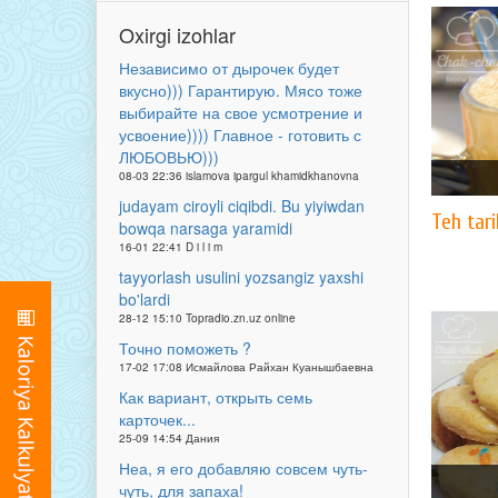
Oxirgi izohlar
Независимо от дырочек будет
вкусно))) Гарантирую. Мясо тоже
выбирайте на свое усмотрение и
усвоение)))) Главное - готовить с
ЛЮБОВЬЮ)))
08-03 22:36 islamova ipargul khamidkhanovna
judayam ciroyli ciqibdi. Bu yiyiwdan
Teh tari
bowqa narsaga yaramidi
16-01 22:41 D i l i m
tayyorlash usulini yozsangiz yaxshi
bo'lardi
28-12 15:10 Topradio.zn.uz online
Точно поможеть ?
17-02 17:08 Исмайлова Райхан Куанышбаевна
Как вариант, открыть семь
карточек...
25-09 14:54 Дания
Неа, я его добавляю совсем чуть-
чуть, для запаха!