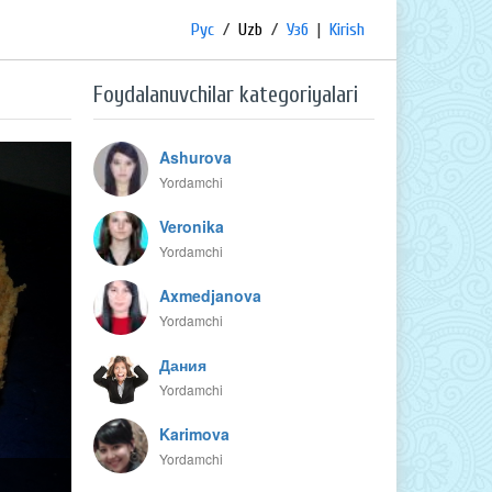
Рус
/
Uzb
/
Узб
|
Kirish
Foydalanuvchilar kategoriyalari
Ashurova
Yordamchi
Veronika
Yordamchi
Axmedjanova
Yordamchi
Дания
Yordamchi
Karimova
Yordamchi