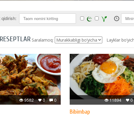
qidirish:
 RESEPTLAR
Saralamoq:
Layklar bo’yic
9582
0
0
11894
0
Bibimbap