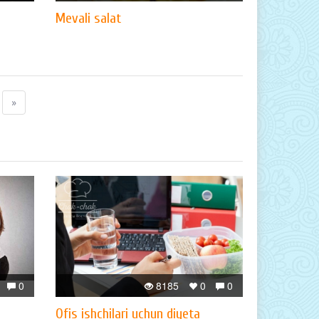
Mevali salat
»
0
8185
0
0
Ofis ishchilari uchun diyeta