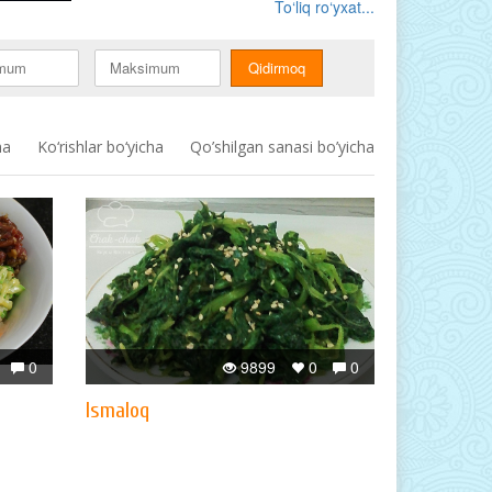
To‘liq ro‘yxat...
ha
Ko‘rishlar bo‘yicha
Qo’shilgan sanasi bo’yicha
0
9899
0
0
Ismaloq