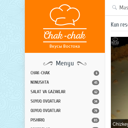
Kun res
Menyu
CHAK-CHAK
6
NONUSHTA
45
SALAT VA GAZAKLAR
62
SUYUQ OVQATLAR
34
QUYUQ OVQATLAR
79
PISHIRIQ
85
Chizke