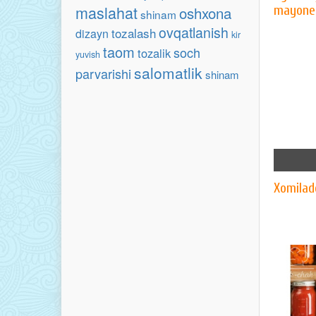
maslahat
oshxona
mayone
shinam
ovqatlanish
tozalash
dizayn
kir
taom
soch
tozalik
yuvish
salomatlik
parvarishi
shinam
Xomilad