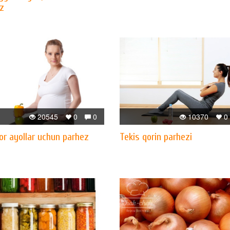
z
20545
0
0
10370
0
or ayollar uchun parhez
Tekis qorin parhezi