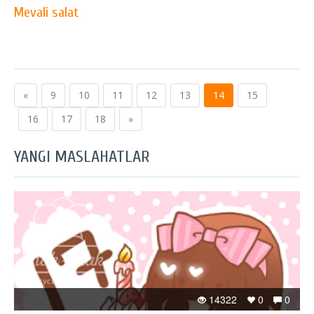
Mevali salat
«
9
10
11
12
13
14
15
16
17
18
»
YANGI MASLAHATLAR
14322
0
0