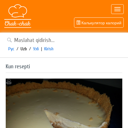
Toggl
navig
Калькулятор калорий
Рус
/
Uzb
/
Узб
|
Kirish
Kun resepti