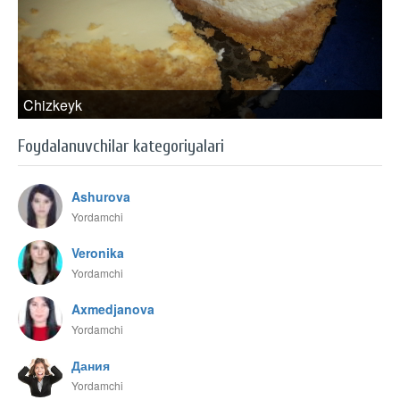
Chizkeyk
Foydalanuvchilar kategoriyalari
Ashurova
Yordamchi
Veronika
Yordamchi
Axmedjanova
Yordamchi
Дания
Yordamchi