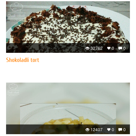
32762
0
0
Shokoladli tort
12407
0
0