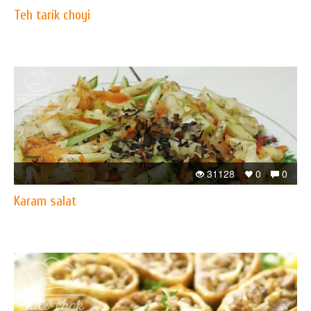
Teh tarik choyi
31128
0
0
Karam salat