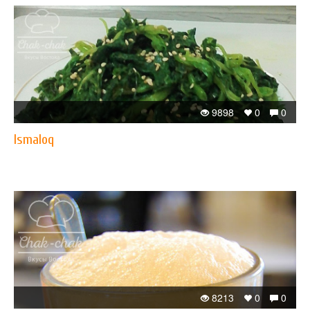
9898
0
0
Ismaloq
8213
0
0