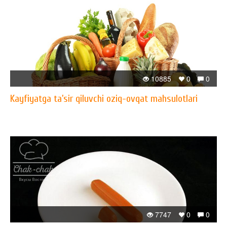
10885
0
0
Kayfiyatga ta’sir qiluvchi oziq-ovqat mahsulotlari
7747
0
0