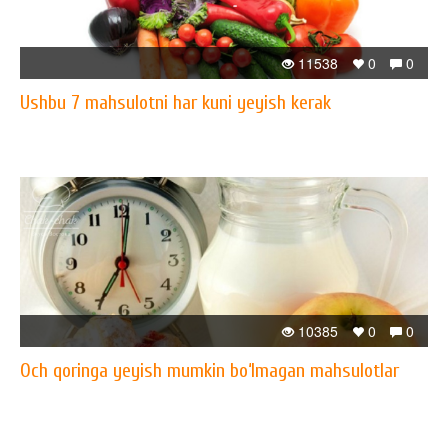
11538
0
0
Ushbu 7 mahsulotni har kuni yeyish kerak
10385
0
0
Och qoringa yeyish mumkin bo‘lmagan mahsulotlar