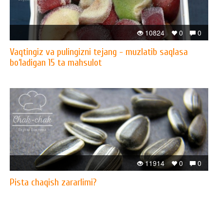
10824
0
0
Vaqtingiz va pulingizni tejang - muzlatib saqlasa
bo‘ladigan 15 ta mahsulot
11914
0
0
Pista chaqish zararlimi?