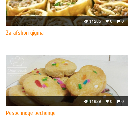
11285
0
0
Zarafshon qiyma
11629
0
0
Pesochnoye pechenye