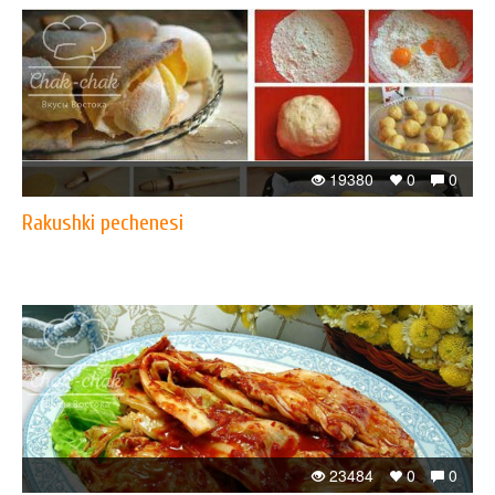
19380
0
0
Rakushki pechenesi
23484
0
0