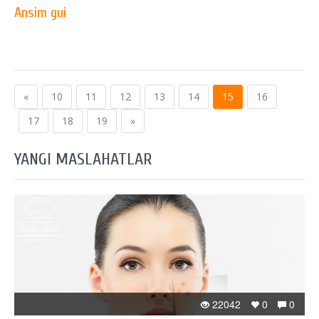
Ansim gui
«
10
11
12
13
14
15
16
17
18
19
»
YANGI MASLAHATLAR
22042
0
0