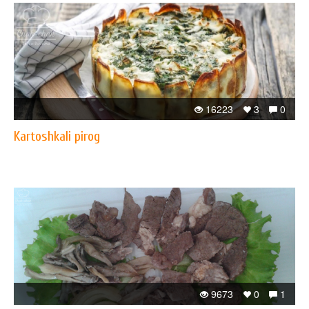
16223
3
0
Kartoshkali pirog
9673
0
1