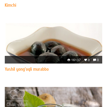
Kimchi
16137
0
0
Yashil yong'oqli murabbo