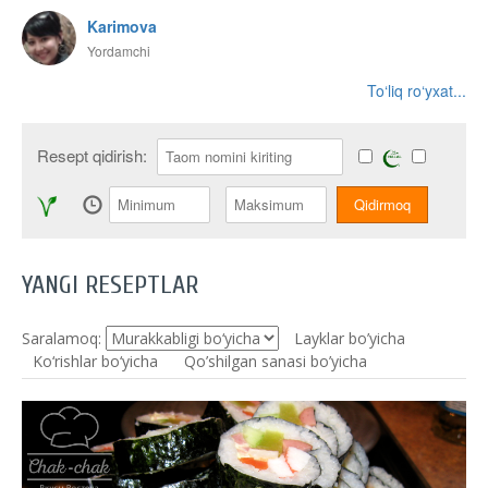
Karimova
Yordamchi
To‘liq ro‘yxat...
Resept qidirish:
YANGI RESEPTLAR
Saralamoq:
Layklar bo’yicha
Ko‘rishlar bo‘yicha
Qo’shilgan sanasi bo’yicha