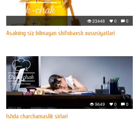
23448
0
0
Asalning siz bilmagan shifobaxsh xususiyatlari
9649
0
0
Ishda charchamaslik sirlari