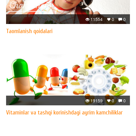
11554
0
0
Taomlanish qoidalari
19159
0
0
Vitaminlar va tashqi korinishdagi ayrim kamchiliklar