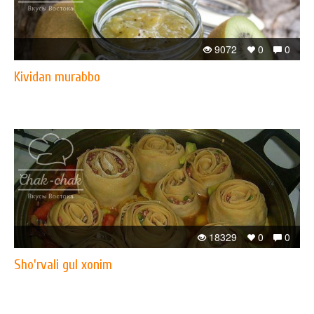
9072
0
0
Kividan murabbo
18329
0
0
Sho'rvali gul xonim