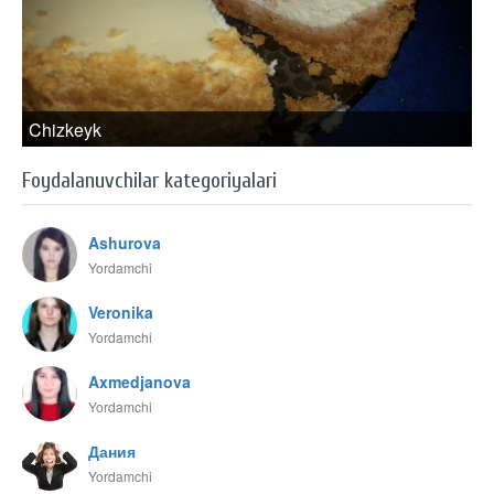
Chizkeyk
Foydalanuvchilar kategoriyalari
Ashurova
Yordamchi
Veronika
Yordamchi
Axmedjanova
Yordamchi
Дания
Yordamchi