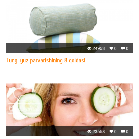
24953
0
0
Tungi yuz parvarishining 8 qoidasi
23553
0
0