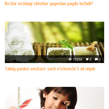
​Ko‘zlar ostidagi shishlar qayerdan paydo bo‘ladi?
75259
0
0
Tabiiy pardoz vositasi: soch o‘stiruvchi 5 xil niqob