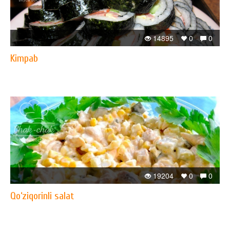
14895
0
0
Kimpab
19204
0
0
Qo‘ziqorinli salat