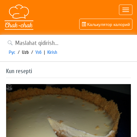
Toggl
navig
Калькулятор калорий
Рус
/
Uzb
/
Узб
|
Kirish
Kun resepti