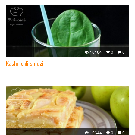
10184
0
0
Kashnichli smuzi
12644
0
0