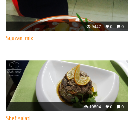
9447
0
0
Syuzani mix
10594
0
0
Shef salati