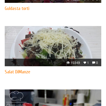
Guldasta torti
10349
1
0
Salat DiManze