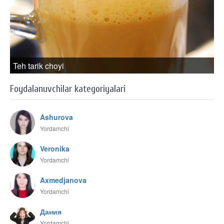
Teh tarik choyi
Foydalanuvchilar kategoriyalari
Ashurova
Yordamchi
Veronika
Yordamchi
Axmedjanova
Yordamchi
Дания
Yordamchi