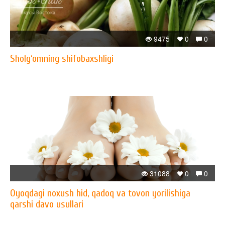
9475
0
0
Sholg‘omning shifobaxshligi
31088
0
0
Oyoqdagi noxush hid, qadoq va tovon yorilishiga
qarshi davo usullari