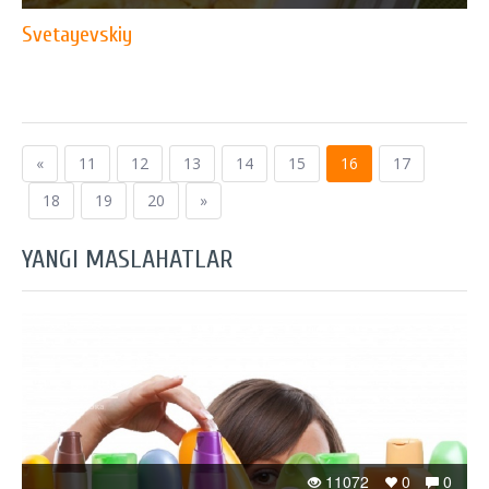
Svetayevskiy
«
11
12
13
14
15
16
17
18
19
20
»
YANGI MASLAHATLAR
11072
0
0