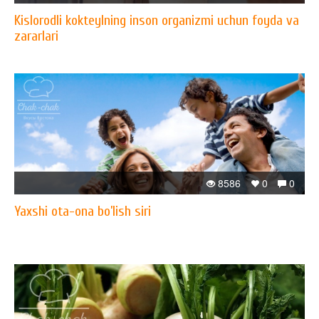
Kislorodli kokteylning inson organizmi uchun foyda va
zararlari
8586
0
0
Yaxshi ota-ona bo’lish siri