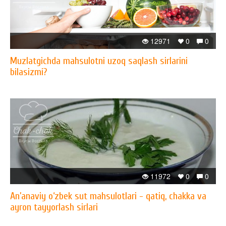
12971
0
0
Muzlatgichda mahsulotni uzoq saqlash sirlarini
bilasizmi?
11972
0
0
An’anaviy o‘zbek sut mahsulotlari - qatiq, chakka va
ayron tayyorlash sirlari