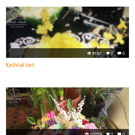
9192
0
0
Kashtali tort
10259
1
0