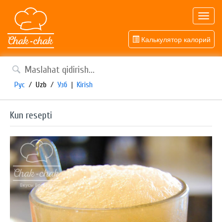
Toggl
navig
Калькулятор калорий
Рус
/
Uzb
/
Узб
|
Kirish
Kun resepti