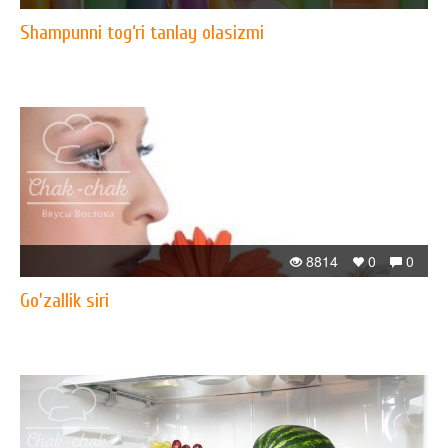
Shampunni tog‘ri tanlay olasizmi
8814
0
0
Go'zallik siri