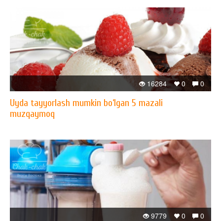
16284
0
0
Uyda tayyorlash mumkin bo‘lgan 5 mazali
muzqaymoq
9779
0
0