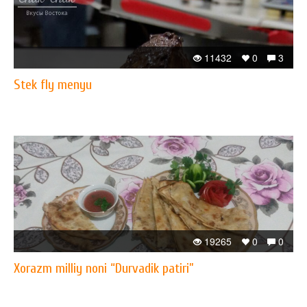
11432
0
3
Stek fly menyu
19265
0
0
Xorazm milliy noni “Durvadik patiri”