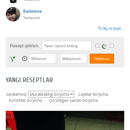
Karimova
Yordamchi
To‘liq ro‘yxat...
Resept qidirish:
YANGI RESEPTLAR
Saralamoq:
Layklar bo’yicha
Ko‘rishlar bo‘yicha
Qo’shilgan sanasi bo’yicha