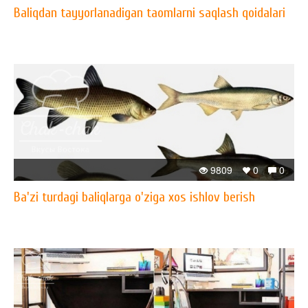
Baliqdan tayyorlanadigan taomlarni saqlash qoidalari
9809
0
0
Ba'zi turdagi baliqlarga o'ziga xos ishlov berish