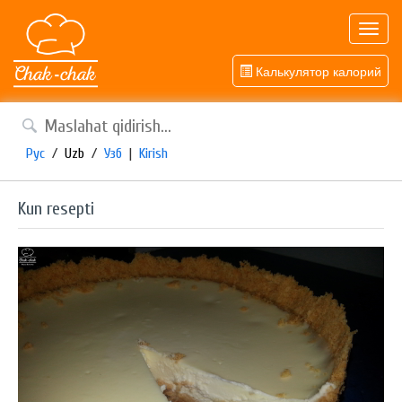
Toggl
navig
Калькулятор калорий
Рус
/
Uzb
/
Узб
|
Kirish
Kun resepti