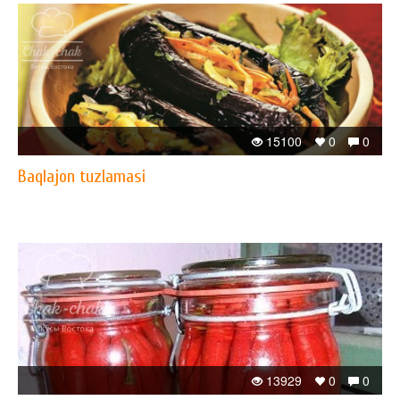
15100
0
0
Baqlajon tuzlamasi
13929
0
0