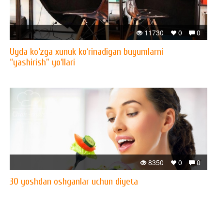
11730
0
0
Uyda ko‘zga xunuk ko‘rinadigan buyumlarni
“yashirish” yo‘llari
8350
0
0
30 yoshdan oshganlar uchun diyeta