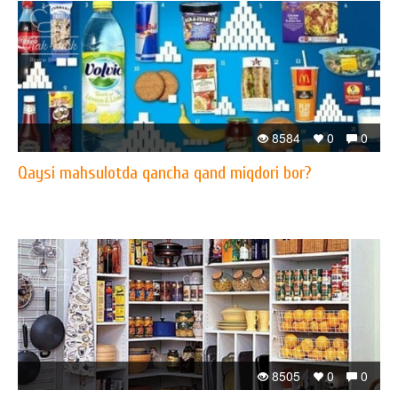
8584
0
0
Qaysi mahsulotda qancha qand miqdori bor?
8505
0
0