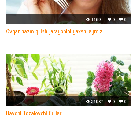
11591
0
0
Ovqat hazm qilish jarayonini yaxshilaymiz
21987
0
0
Havoni Tozalovchi Gullar