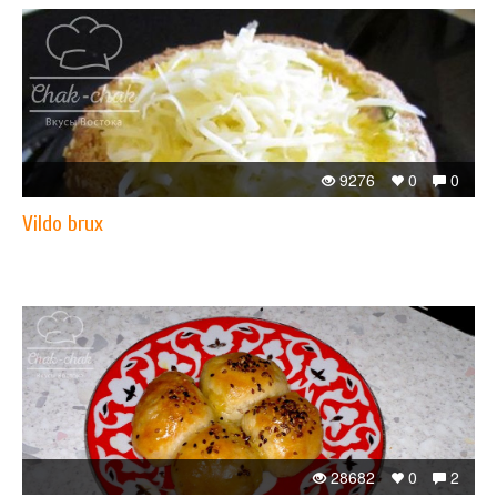
9276
0
0
Vildo brux
28682
0
2