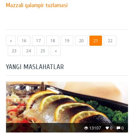
Mazzali qalampir tuzlamasi
«
16
17
18
19
20
21
22
23
24
25
»
YANGI MASLAHATLAR
13107
0
0