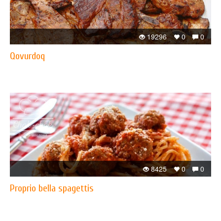
19296
0
0
Qovurdoq
8425
0
0
Proprio bella spagettis