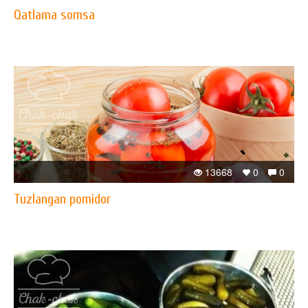
Qatlama somsa
13668
0
0
Tuzlangan pomidor