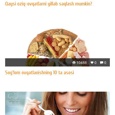
Qaysi oziq-ovqatlarni yillab saqlash mumkin?
10488
0
0
Sog'lom ovqatlanishning 10 ta asosi