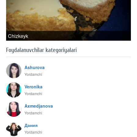
Chizkeyk
Foydalanuvchilar kategoriyalari
Ashurova
Yordamchi
Veronika
Yordamchi
Axmedjanova
Yordamchi
Дания
Yordamchi