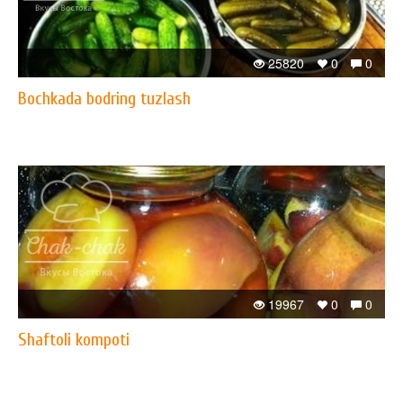
25820
0
0
Bochkada bodring tuzlash
19967
0
0
Shaftoli kompoti