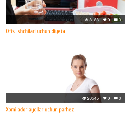
8183
0
0
Ofis ishchilari uchun diyeta
20545
0
0
Xomilador ayollar uchun parhez