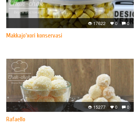
17622
0
0
Makkajo'xori konservasi
15277
0
0
Rafaello