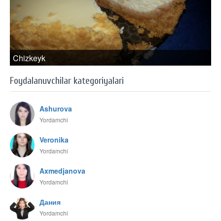
Chizkeyk
Foydalanuvchilar kategoriyalari
Ashurova
Yordamchi
Veronika
Yordamchi
Axmedjanova
Yordamchi
Дания
Yordamchi