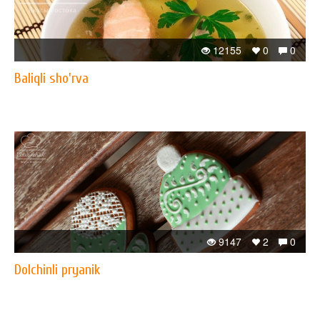
12155
0
0
Baliqli sho'rva
9147
2
0
Dolchinli pryanik