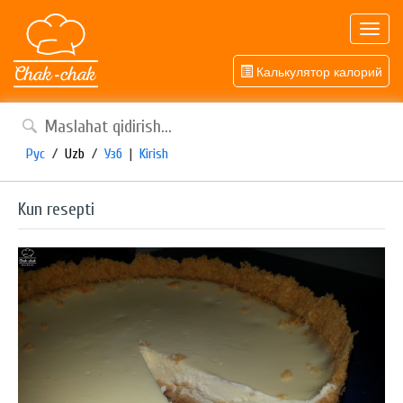
Toggl
navig
Калькулятор калорий
Рус
/
Uzb
/
Узб
|
Kirish
Kun resepti