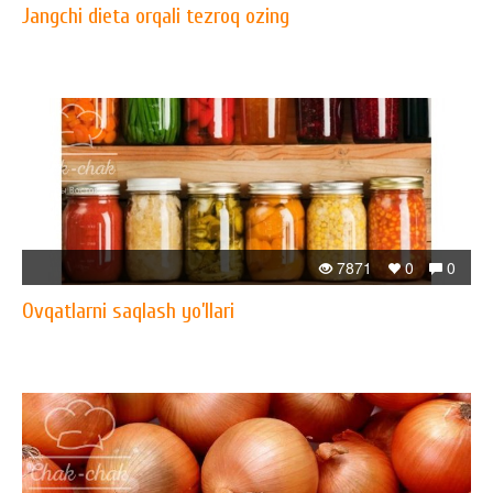
Jangchi dieta orqali tezroq ozing
7871
0
0
Ovqatlarni saqlash yo’llari