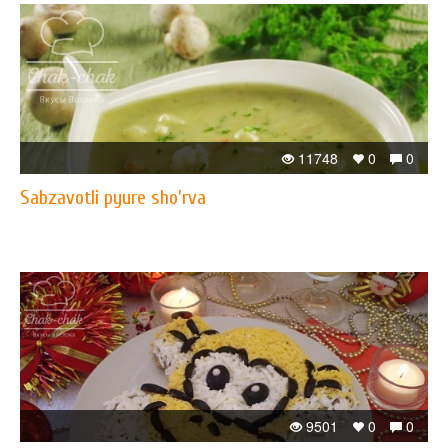
11748
0
0
Sabzavotli pyure sho'rva
9501
0
0