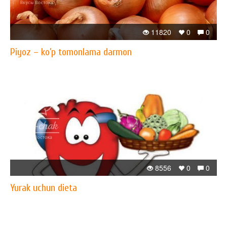
11820
0
0
Piyoz – ko’p tomonlama darmon
8556
0
0
Yurak uchun dieta