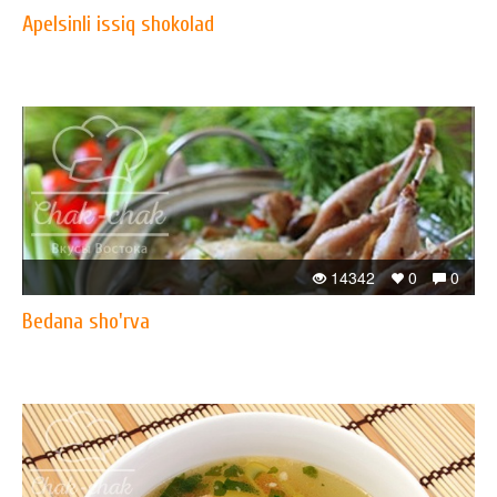
Apelsinli issiq shokolad
14342
0
0
Bedana sho'rva