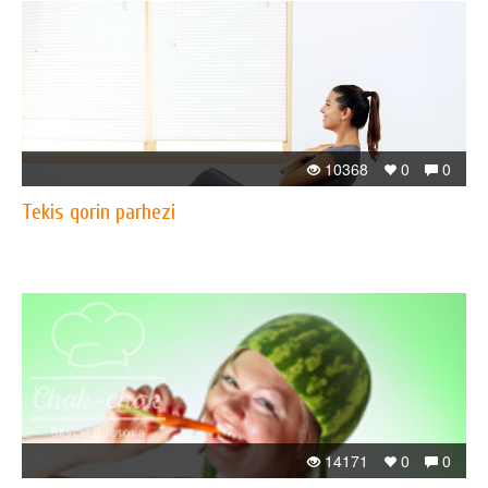
10368
0
0
Tekis qorin parhezi
14171
0
0