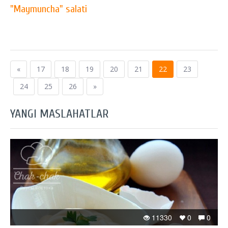
"Maymuncha" salati
«
17
18
19
20
21
22
23
24
25
26
»
YANGI MASLAHATLAR
11330
0
0