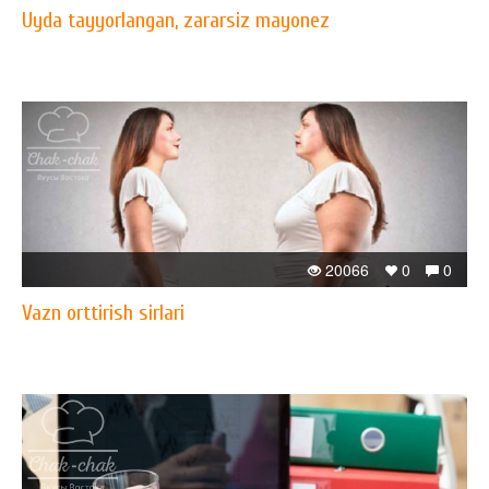
Uyda tayyorlangan, zararsiz mayonez
20066
0
0
Vazn orttirish sirlari