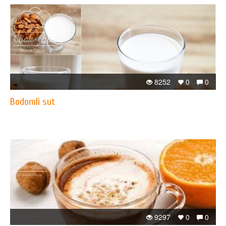
8252
0
0
Bodomli sut
9297
0
0