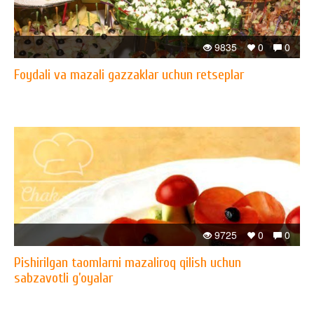
9835
0
0
Foydali va mazali gazzaklar uchun retseplar
9725
0
0
Pishirilgan taomlarni mazaliroq qilish uchun
sabzavotli g’oyalar