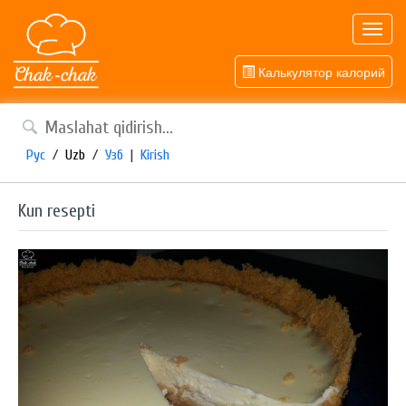
Toggl
navig
Калькулятор калорий
Рус
/
Uzb
/
Узб
|
Kirish
Kun resepti