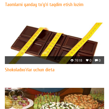
Taomlarni qanday to’g’ri taqdim etish lozim
7618
0
0
Shokoladxo’rlar uchun dieta