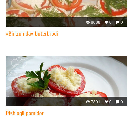
8688
0
0
«Bir zumda» buterbrodi
7801
0
0
Pishloqli pomidor