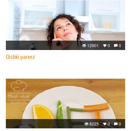
12901
0
0
Qishki parxez
8225
0
0