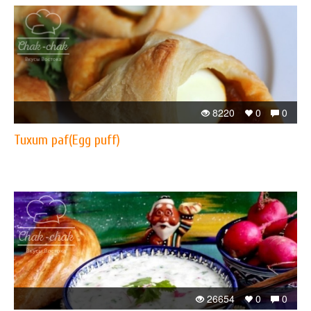
8220
0
0
Tuxum paf(Egg puff)
26654
0
0