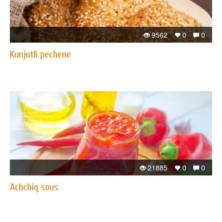
9562
0
0
Kunjutli pechene
21885
0
0
Achchiq sous