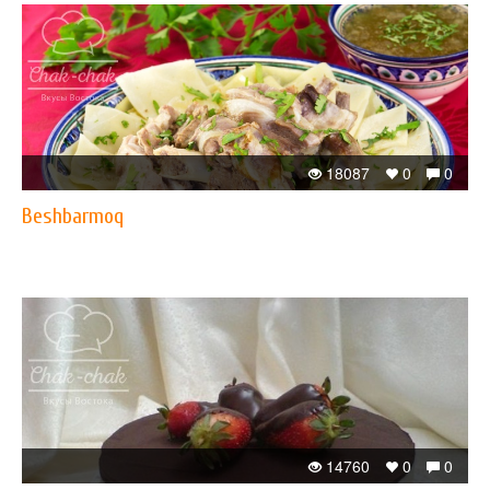
18087
0
0
Beshbarmoq
14760
0
0