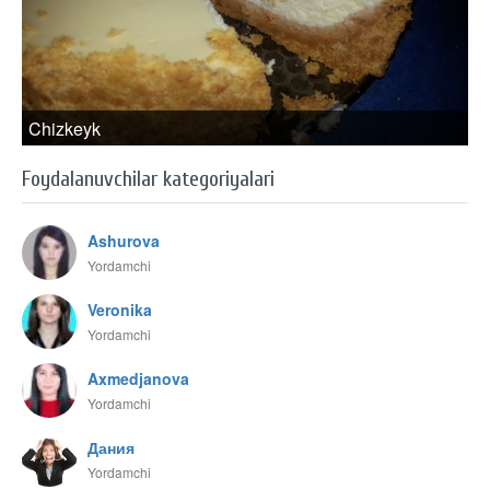
Chizkeyk
Foydalanuvchilar kategoriyalari
Ashurova
Yordamchi
Veronika
Yordamchi
Axmedjanova
Yordamchi
Дания
Yordamchi