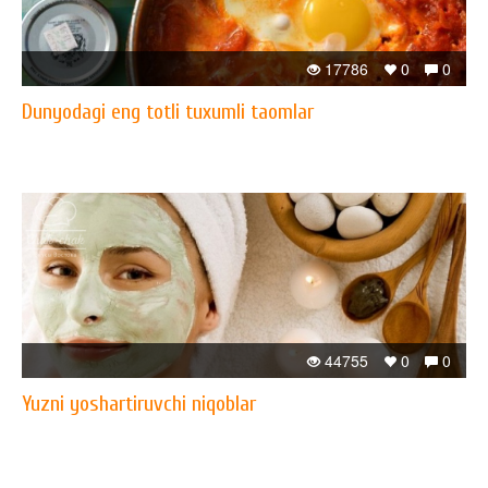
17786
0
0
Dunyodagi eng totli tuxumli taomlar
44755
0
0
Yuzni yoshartiruvchi niqoblar