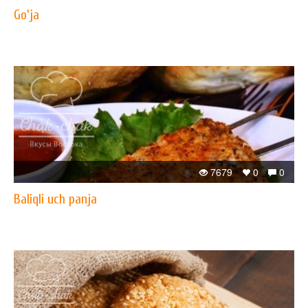
Go'ja
7679
0
0
Baliqli uch panja