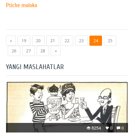
Ptiche moloko
«
19
20
21
22
23
24
25
26
27
28
»
YANGI MASLAHATLAR
8254
0
0