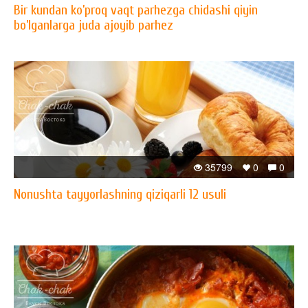
Bir kundan ko’proq vaqt parhezga chidashi qiyin
bo’lganlarga juda ajoyib parhez
35799
0
0
Nonushta tayyorlashning qiziqarli 12 usuli