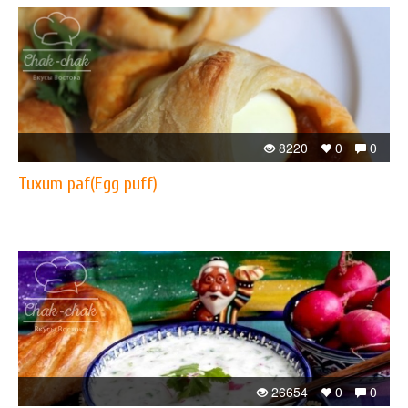
8220
0
0
Tuxum paf(Egg puff)
26654
0
0