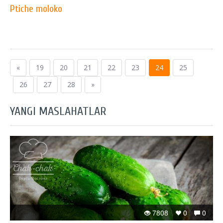
Ptiche moloko
«
19
20
21
22
23
24
25
26
27
28
»
YANGI MASLAHATLAR
7808
0
0