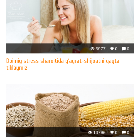
6977
0
0
Doimiy stress sharoitida g‘ayrat-shijoatni qayta
tiklaymiz
13796
0
0