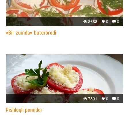
8688
0
0
«Bir zumda» buterbrodi
7801
0
0
Pishloqli pomidor