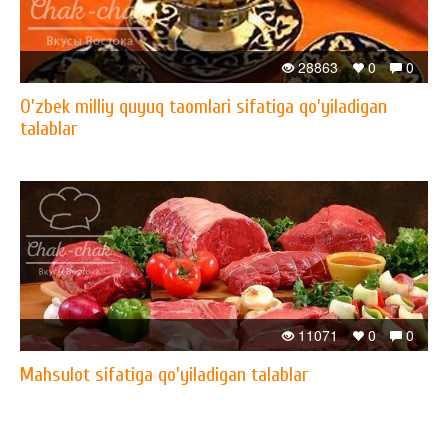
28863
0
0
O'zbek milliy quyuq taomlari sifatiga qo'yiladigan
talablar
11071
0
0
Mahsulot sifatiga qo'yiladigan talablar