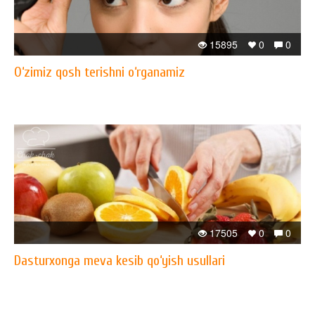
15895
0
0
O‘zimiz qosh terishni o‘rganamiz
17505
0
0
Dasturxonga meva kesib qo‘yish usullari