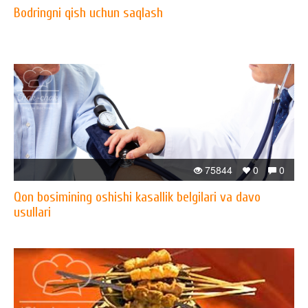
Bodringni qish uchun saqlash
75844
0
0
Qon bosimining oshishi kasallik belgilari va davo
usullari