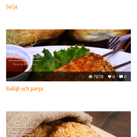
Go'ja
7679
0
0
Baliqli uch panja