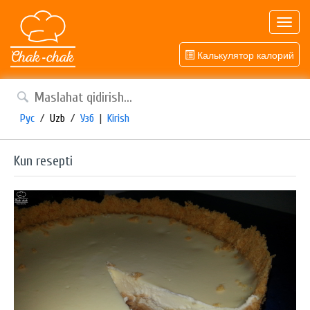
Toggl
navig
Калькулятор калорий
Рус
/
Uzb
/
Узб
|
Kirish
Kun resepti