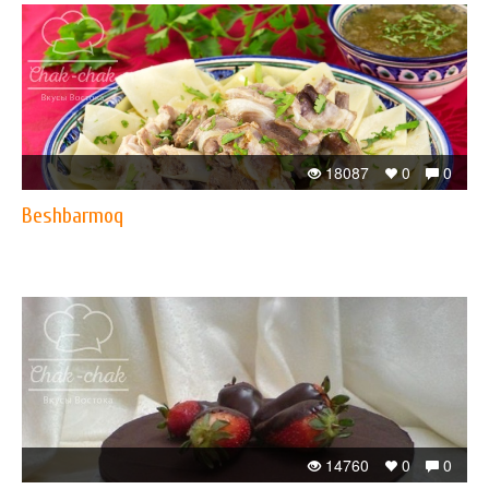
18087
0
0
Beshbarmoq
14760
0
0