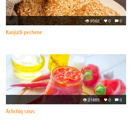
9562
0
0
Kunjutli pechene
21885
0
0
Achchiq sous