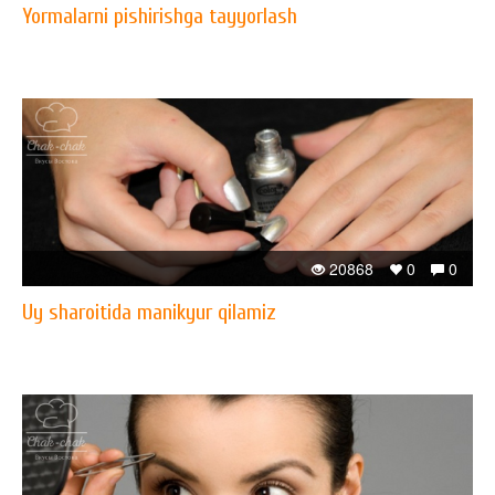
Yormalarni pishirishga tayyorlash
20868
0
0
Uy sharoitida manikyur qilamiz