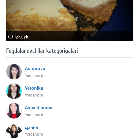
Chizkeyk
Foydalanuvchilar kategoriyalari
Ashurova
Yordamchi
Veronika
Yordamchi
Axmedjanova
Yordamchi
Дания
Yordamchi