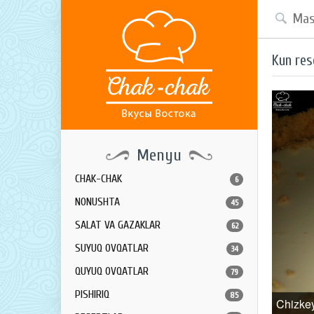
Kun res
Menyu
CHAK-CHAK
6
NONUSHTA
45
SALAT VA GAZAKLAR
62
SUYUQ OVQATLAR
34
QUYUQ OVQATLAR
79
PISHIRIQ
85
Chizke