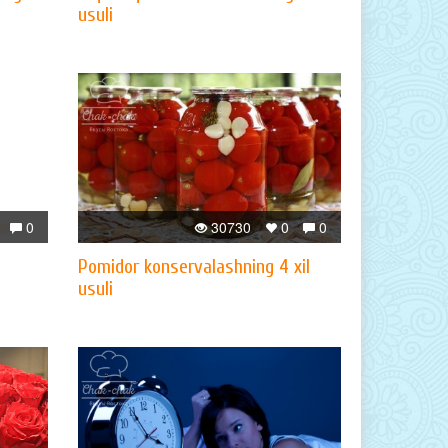
usuli
0
30730
0
0
Pomidor konservalashning 4 xil
usuli