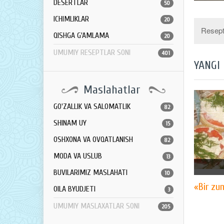
DESERTLAR
50
ICHIMLIKLAR
20
Resept 
QISHGA G'AMLAMA
20
UMUMIY RESEPTLAR SONI
401
YANGI
Maslahatlar
GO'ZALLIK VA SALOMATLIK
82
SHINAM UY
15
OSHXONA VA OVQATLANISH
82
MODA VA USLUB
13
BUVILARIMIZ MASLAHATI
10
«Bir zu
OILA BYUDJETI
3
UMUMIY MASLAXATLAR SONI
205