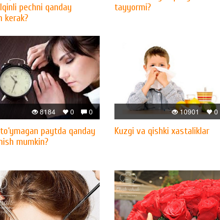
lqinli pechni qanday
tayyormi?
h kerak?
8184
0
0
10901
0
to‘ymagan paytda qanday
Kuzgi va qishki xastaliklar
shish mumkin?