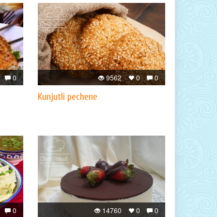
0
9562
0
0
Kunjutli pechene
0
14760
0
0