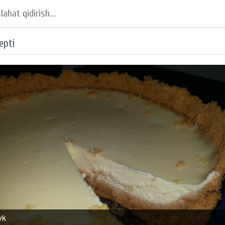
epti
yk