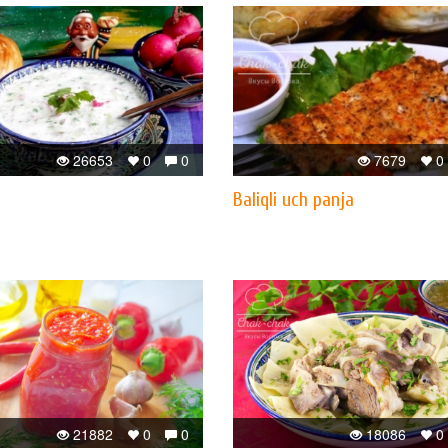
26653
0
0
7679
0
Baliqli uch panja
21882
0
0
18086
0