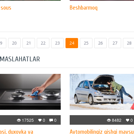
 sous
Beshbarmoq
9
20
21
22
23
24
25
26
27
28
 MASLAHATLAR
17525
0
0
8482
0
asi, duxovka va
Avtomobilingiz qishgi mavs