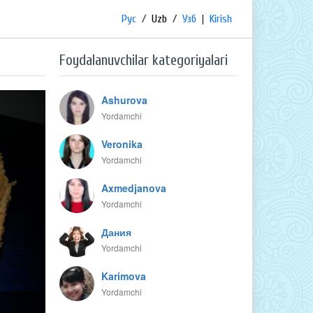
Рус
/
Uzb
/
Узб
|
Kirish
Foydalanuvchilar kategoriyalari
Ashurova
Yordamchi
Veronika
Yordamchi
Axmedjanova
Yordamchi
Дания
Yordamchi
Karimova
Yordamchi