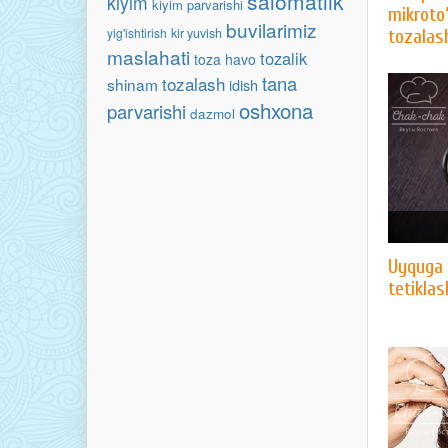
salomatlik
kiyim
kiyim parvarishi
mikroto‘
buvilarimiz
yig'ishtirish
kir yuvish
tozalas
maslahati
tozalik
toza havo
tana
tozalash
shinam
idish
oshxona
parvarishi
dazmol
Uyquga 
tetikla