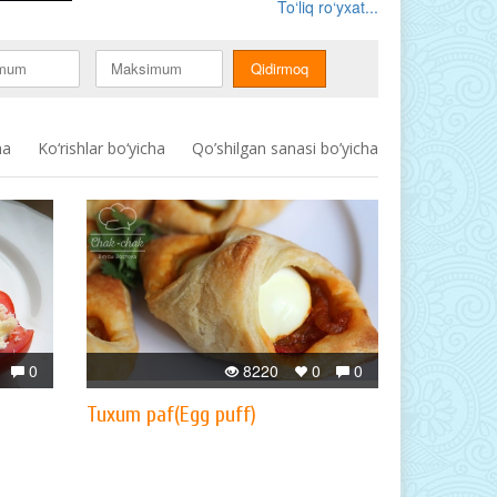
To‘liq ro‘yxat...
ha
Ko‘rishlar bo‘yicha
Qo’shilgan sanasi bo’yicha
0
8220
0
0
Tuxum paf(Egg puff)