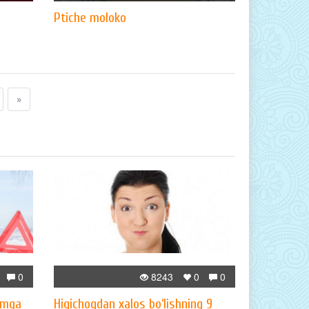
Ptiche moloko
»
0
8243
0
0
umga
Hiqichoqdan xalos bo‘lishning 9