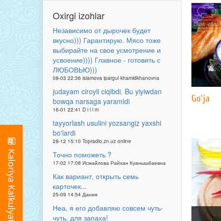
Oxirgi izohlar
Независимо от дырочек будет
вкусно))) Гарантирую. Мясо тоже
выбирайте на свое усмотрение и
усвоение)))) Главное - готовить с
ЛЮБОВЬЮ)))
08-03 22:36 islamova ipargul khamidkhanovna
judayam ciroyli ciqibdi. Bu yiyiwdan
Go'ja
bowqa narsaga yaramidi
16-01 22:41 D i l i m
tayyorlash usulini yozsangiz yaxshi
bo'lardi
28-12 15:10 Topradio.zn.uz online
Точно поможеть ?
17-02 17:08 Исмайлова Райхан Куанышбаевна
Как вариант, открыть семь
карточек...
25-09 14:54 Дания
Неа, я его добавляю совсем чуть-
чуть, для запаха!