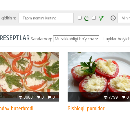
qidirish:
 RESEPTLAR
Saralamoq:
Layklar bo’yic
8688
0
0
7799
0
mda» buterbrodi
Pishloqli pomidor