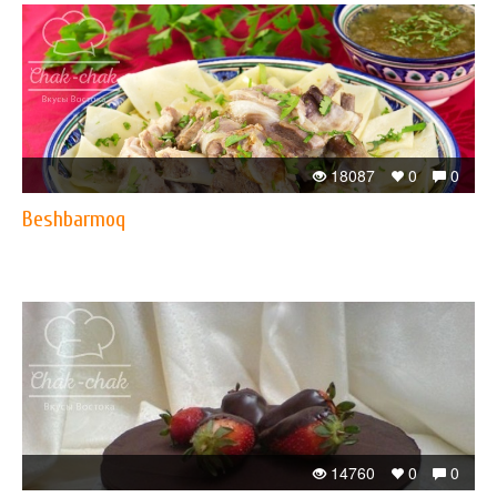
18087
0
0
Beshbarmoq
14760
0
0