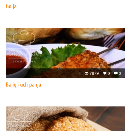
Go'ja
7679
0
0
Baliqli uch panja