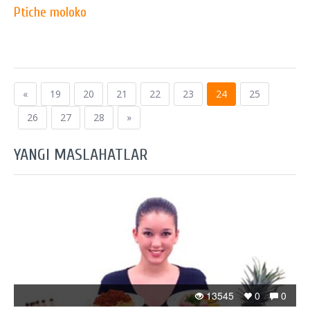
Ptiche moloko
«
19
20
21
22
23
24
25
26
27
28
»
YANGI MASLAHATLAR
13545
0
0