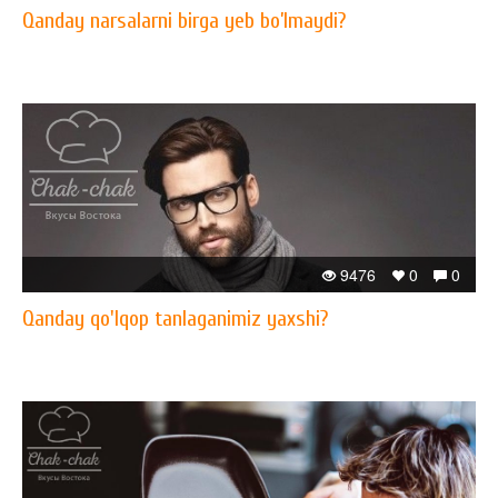
Qanday narsalarni birga yeb bo’lmaydi?
9476
0
0
Qanday qo'lqop tanlaganimiz yaxshi?