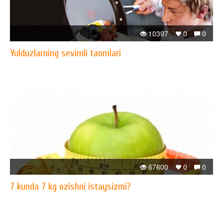
10397
0
0
Yulduzlarning sevimli taomlari
67600
0
0
7 kunda 7 kg ozishni istaysizmi?