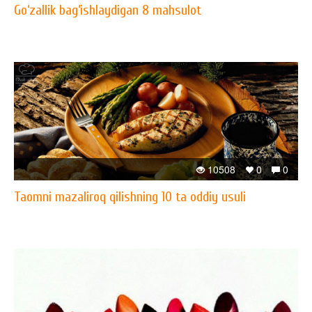
Go‘zallik bag‘ishlaydigan 8 mahsulot
10508
0
0
Taomni mazaliroq qilishning 10 ta oddiy usuli