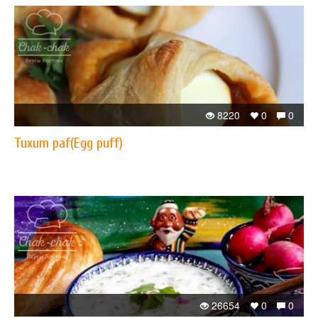
8220
0
0
Tuxum paf(Egg puff)
26654
0
0