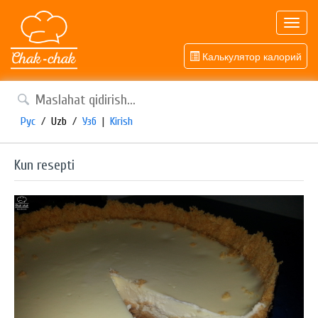
Toggl
navig
Калькулятор калорий
Рус
/
Uzb
/
Узб
|
Kirish
Kun resepti