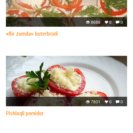
8688
0
0
«Bir zumda» buterbrodi
7801
0
0
Pishloqli pomidor