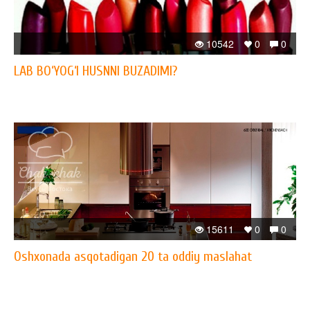
10542
0
0
LAB BO‘YOG‘I HUSNNI BUZADIMI?
15611
0
0
Oshxonada asqotadigan 20 ta oddiy maslahat