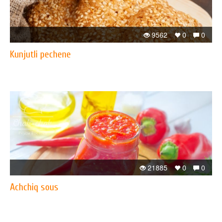
9562
0
0
Kunjutli pechene
21885
0
0
Achchiq sous