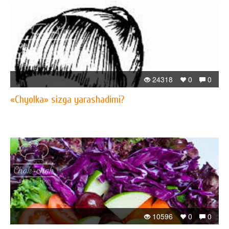
24318
0
0
«Chyolka» sizga yarashadimi?
10596
0
0