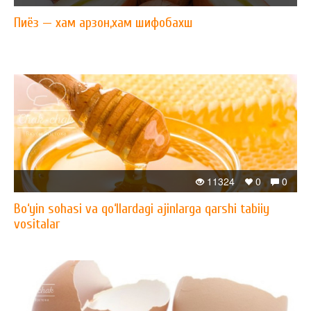
Пиёз — xам арзон,xам шифобахш
11324
0
0
Bo‘yin sohasi va qo‘llardagi ajinlarga qarshi tabiiy
vositalar