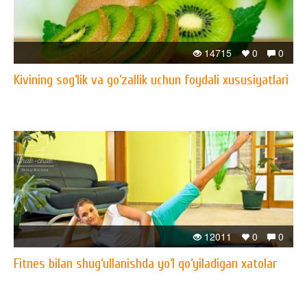
14715
0
0
Kivining sog‘lik va go‘zallik uchun foydali xususiyatlari
12011
0
0
Fitnes bilan shug‘ullanishda yo‘l qo‘yiladigan xatolar