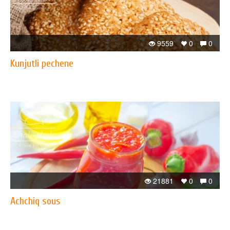
9559
0
0
Kunjutli pechene
21881
0
0
Achchiq sous