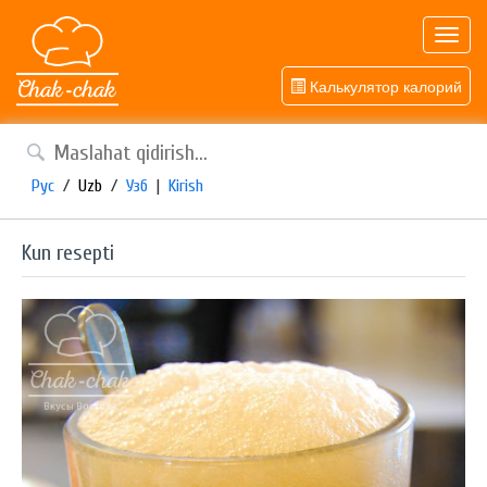
Toggl
navig
Калькулятор калорий
Рус
/
Uzb
/
Узб
|
Kirish
Kun resepti