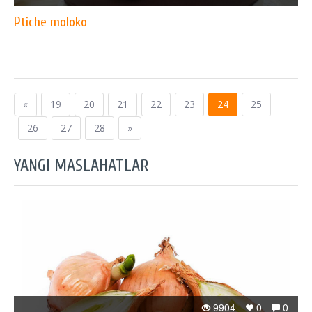
Ptiche moloko
«
19
20
21
22
23
24
25
26
27
28
»
YANGI MASLAHATLAR
9904
0
0