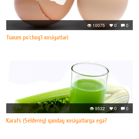
10075
0
0
Tuxum po‘chog‘i xosiyatlari
9532
0
0
Karafs (Selderey) qanday xosiyatlarga ega?