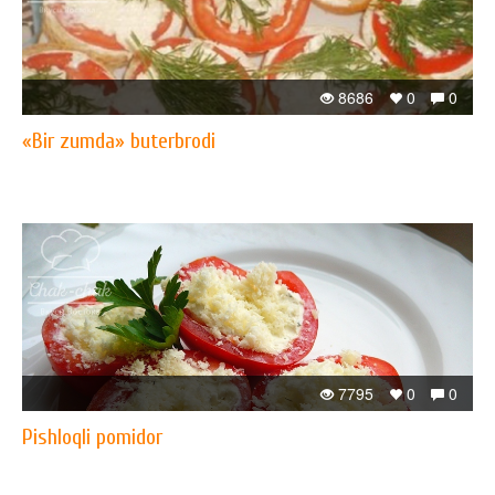
8686
0
0
«Bir zumda» buterbrodi
7795
0
0
Pishloqli pomidor