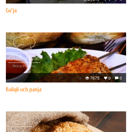
Go'ja
7675
0
0
Baliqli uch panja