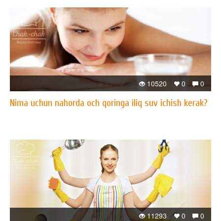
10520
0
0
Nima uchun nahorda och qoringa iliq suv ichish kerak?
11293
0
0