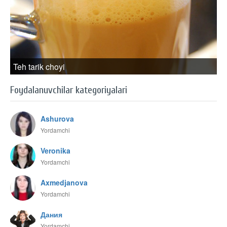
Teh tarik choyi
Foydalanuvchilar kategoriyalari
Ashurova
Yordamchi
Veronika
Yordamchi
Axmedjanova
Yordamchi
Дания
Yordamchi