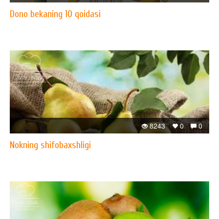
Dono bekaning 10 qoidasi
8243
0
0
Nokning shifobaxshligi