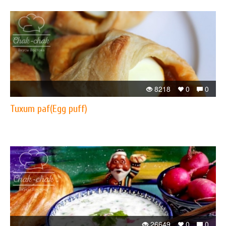
8218
0
0
Tuxum paf(Egg puff)
26649
0
0