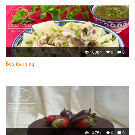
18084
0
0
Beshbarmoq
14751
0
0