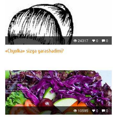
24317
0
0
«Chyolka» sizga yarashadimi?
10595
0
0