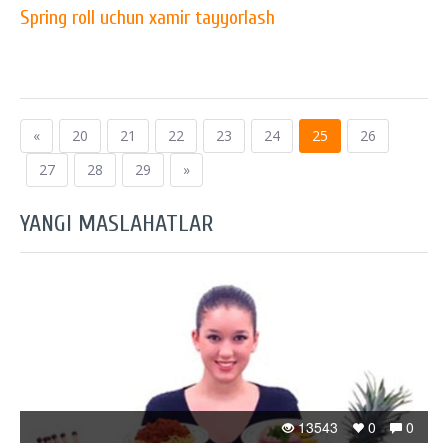
​Spring roll uchun xamir tayyorlash
«
20
21
22
23
24
25
26
27
28
29
»
YANGI MASLAHATLAR
13543
0
0