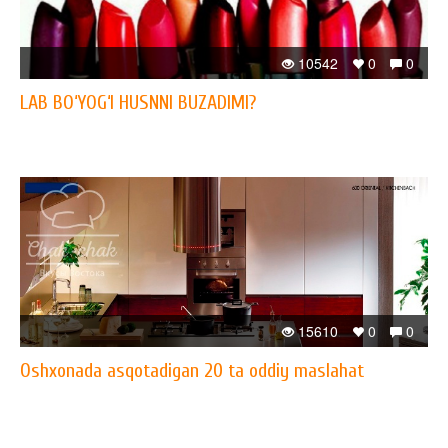
10542
0
0
LAB BO‘YOG‘I HUSNNI BUZADIMI?
15610
0
0
Oshxonada asqotadigan 20 ta oddiy maslahat