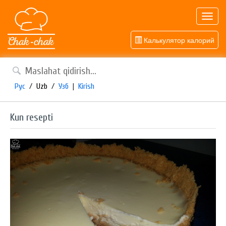
Toggl
navig
Калькулятор калорий
Рус
/
Uzb
/
Узб
|
Kirish
Kun resepti