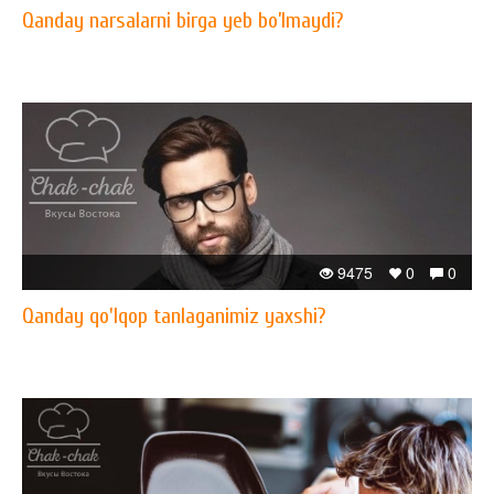
Qanday narsalarni birga yeb bo’lmaydi?
9475
0
0
Qanday qo'lqop tanlaganimiz yaxshi?