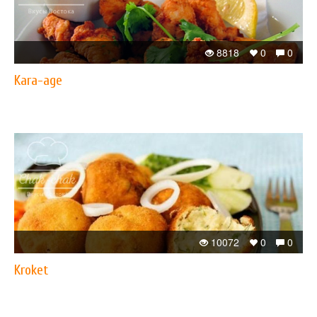
8818
0
0
Kara-age
10072
0
0
Kroket