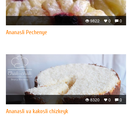
9822
0
0
Ananasli Pechenye
8320
0
0
Ananasli va kakosli chizkeyk