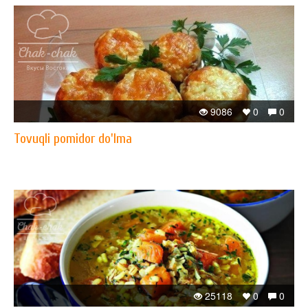
9086
0
0
Tovuqli pomidor do'lma
25118
0
0