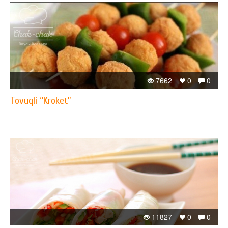
7662
0
0
Tovuqli “Kroket”
11827
0
0