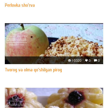
Perlovka sho'rva
10320
0
0
Tvorog va olma qo'shilgan pirog