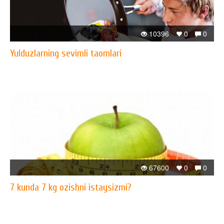
10396
0
0
Yulduzlarning sevimli taomlari
67600
0
0
7 kunda 7 kg ozishni istaysizmi?