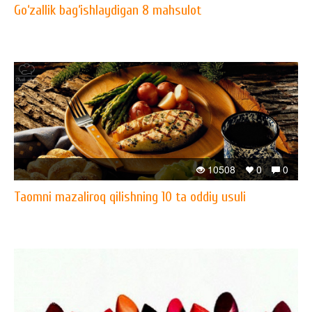
Go‘zallik bag‘ishlaydigan 8 mahsulot
10508
0
0
Taomni mazaliroq qilishning 10 ta oddiy usuli