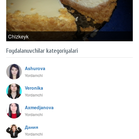
Chizkeyk
Foydalanuvchilar kategoriyalari
Ashurova
Yordamchi
Veronika
Yordamchi
Axmedjanova
Yordamchi
Дания
Yordamchi