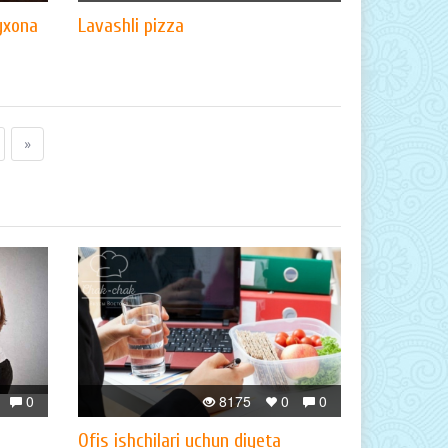
yxona
Lavashli pizza
»
0
8175
0
0
Ofis ishchilari uchun diyeta