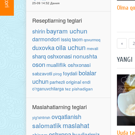
25-09 14:52 Дания
Olma qo
Reseptlarning teglari
bayram uchun
shirin
darmondori
issiq taom
qovurmoq
«
2
oila uchun
duxovka
mevali
nonushta
sharq oshxonasi
YANGI
oson
mualliflik oshxonasi
bolalar
foydali
sabzavotli
pirog
uchun
original
parhezli
endi
o'rganuvchilarga
tez pishadigan
Maslahatlarning teglari
ovqatlanish
yig'ishtirish
maslahat
salomatlik
Uyda ta
oshxona
buvilarimiz
shinam