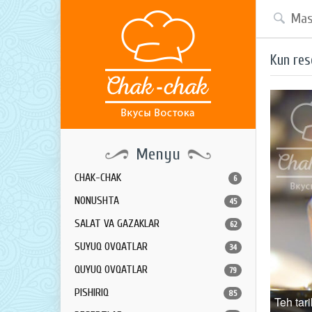
Kun res
Menyu
CHAK-CHAK
6
NONUSHTA
45
SALAT VA GAZAKLAR
62
SUYUQ OVQATLAR
34
QUYUQ OVQATLAR
79
PISHIRIQ
85
Teh tar