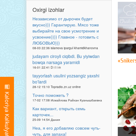
Oxirgi izohlar
Независимо от дырочек будет
вкусно))) Гарантирую. Мясо тоже
выбирайте на свое усмотрение и
усвоение)))) Главное - готовить с
ЛЮБОВЬЮ)))
08-03 22:36 islamova ipargul khamidkhanovna
judayam ciroyli ciqibdi. Bu yiyiwdan
«Snikers
bowqa narsaga yaramidi
16-01 22:41 D i l i m
tayyorlash usulini yozsangiz yaxshi
bo'lardi
28-12 15:10 Topradio.zn.uz online
Точно поможеть ?
17-02 17:08 Исмайлова Райхан Куанышбаевна
Как вариант, открыть семь
карточек...
25-09 14:54 Дания
Неа, я его добавляю совсем чуть-
чуть, для запаха!