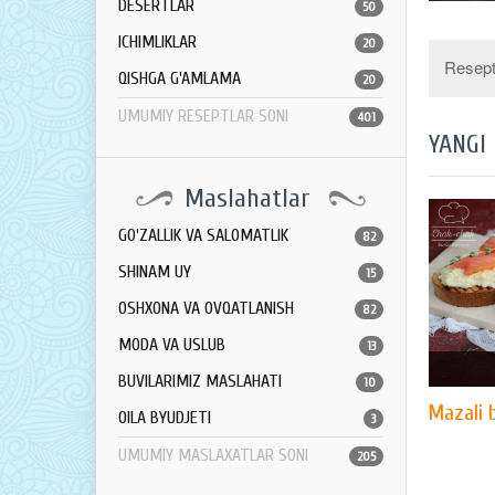
DESERTLAR
50
ICHIMLIKLAR
20
Resept 
QISHGA G'AMLAMA
20
UMUMIY RESEPTLAR SONI
401
YANGI
Maslahatlar
GO'ZALLIK VA SALOMATLIK
82
SHINAM UY
15
OSHXONA VA OVQATLANISH
82
MODA VA USLUB
13
BUVILARIMIZ MASLAHATI
10
Mazali 
OILA BYUDJETI
3
UMUMIY MASLAXATLAR SONI
205