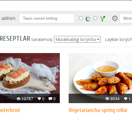
qidirish:
 RESEPTLAR
Saralamoq:
Layklar bo’yic
10787
0
0
9034
1
buterbrod
Vegetariancha spring rollar