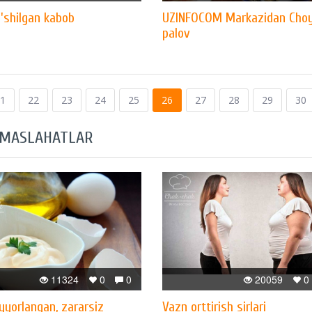
'shilgan kabob
UZINFOCOM Markazidan Cho
palov
1
22
23
24
25
26
27
28
29
30
 MASLAHATLAR
11324
0
0
20059
0
yyorlangan, zararsiz
Vazn orttirish sirlari