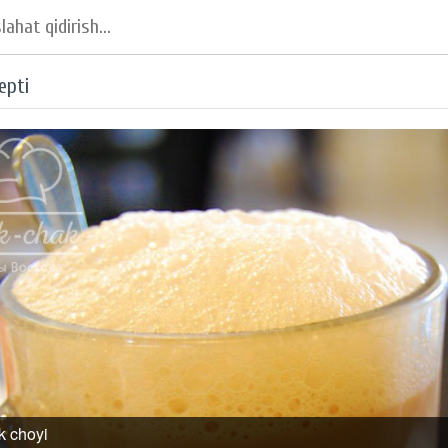
epti
ik choyi