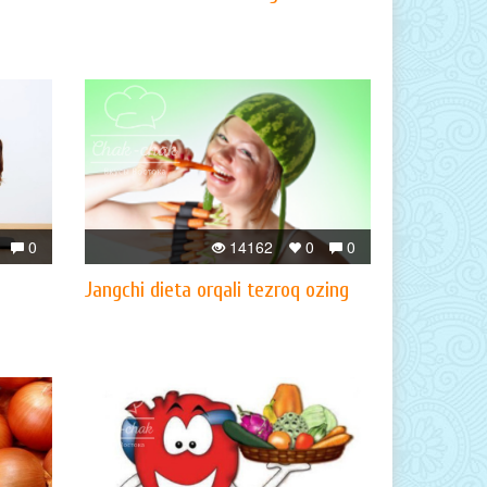
0
14162
0
0
Jangchi dieta orqali tezroq ozing