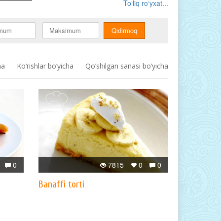
To‘liq ro‘yxat...
ha
Ko‘rishlar bo‘yicha
Qo’shilgan sanasi bo’yicha
0
7815
0
0
Banaffi torti