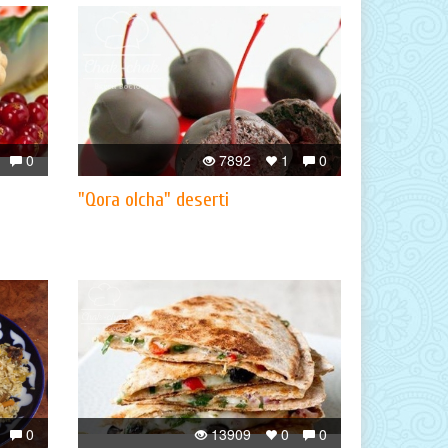
0
7892
1
0
"Qora olcha" deserti
0
13909
0
0