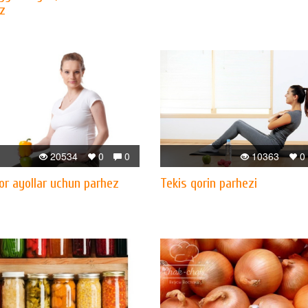
z
20534
0
0
10363
0
or ayollar uchun parhez
Tekis qorin parhezi