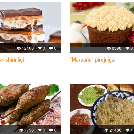
12108
0
0
8598
0
» shirinligi
"Marvarid" pirojniysi
7798
0
0
21480
4