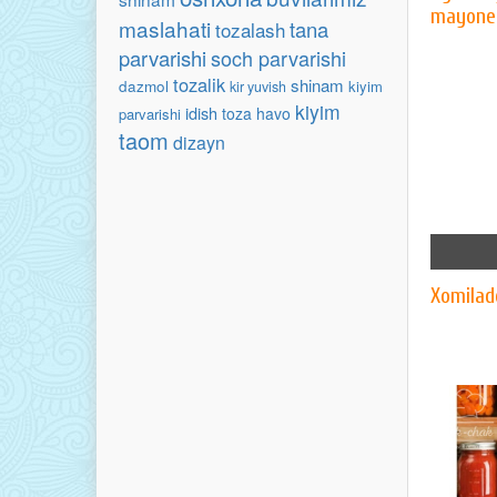
mayone
maslahati
tana
tozalash
parvarishi
soch parvarishi
tozalik
shinam
dazmol
kiyim
kir yuvish
kiyim
idish
toza havo
parvarishi
taom
dizayn
Xomilad