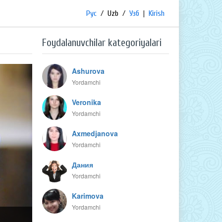
Рус
/
Uzb
/
Узб
|
Kirish
Foydalanuvchilar kategoriyalari
Ashurova
Yordamchi
Veronika
Yordamchi
Axmedjanova
Yordamchi
Дания
Yordamchi
Karimova
Yordamchi