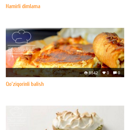
Hamirli dimlama
8542
0
0
Qo'ziqorinli balish