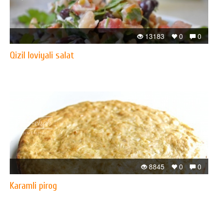
13183
0
0
Qizil loviyali salat
8845
0
0
Karamli pirog