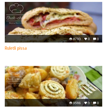
8793
0
0
Ruletli pissa
9586
0
0