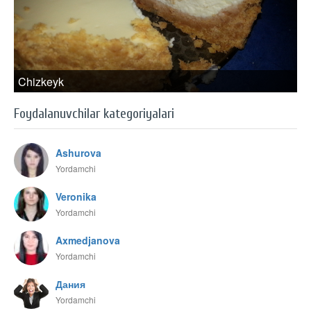
Chizkeyk
Foydalanuvchilar kategoriyalari
Ashurova
Yordamchi
Veronika
Yordamchi
Axmedjanova
Yordamchi
Дания
Yordamchi