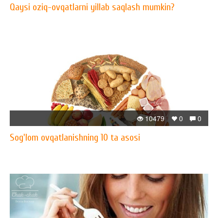
Qaysi oziq-ovqatlarni yillab saqlash mumkin?
10479
0
0
Sog'lom ovqatlanishning 10 ta asosi