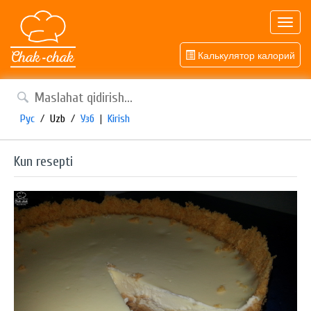
Toggl
navig
Калькулятор калорий
Рус
/
Uzb
/
Узб
|
Kirish
Kun resepti