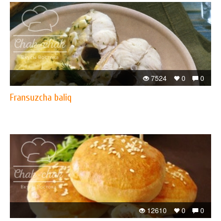
7524
0
0
Fransuzcha baliq
12610
0
0