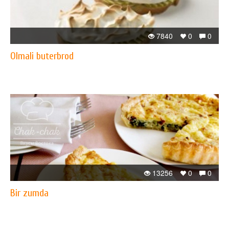
7840
0
0
Olmali buterbrod
13256
0
0
Bir zumda