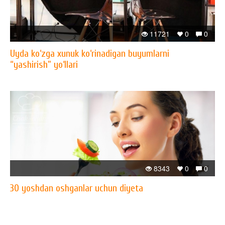
11721
0
0
Uyda ko‘zga xunuk ko‘rinadigan buyumlarni
“yashirish” yo‘llari
8343
0
0
30 yoshdan oshganlar uchun diyeta