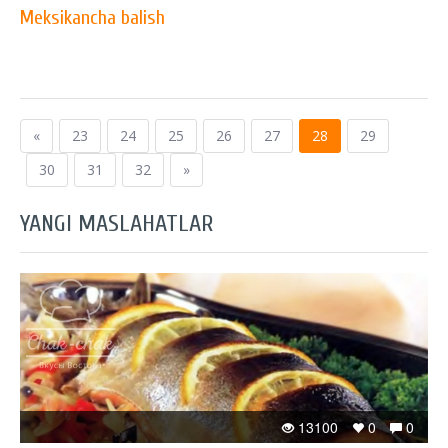
Meksikancha balish
«
23
24
25
26
27
28
29
30
31
32
»
YANGI MASLAHATLAR
13100
0
0