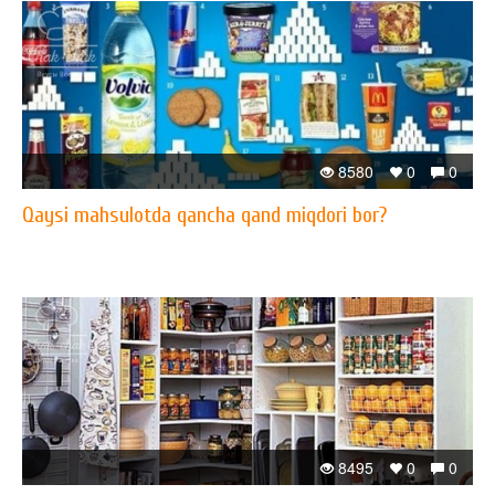
8580
0
0
Qaysi mahsulotda qancha qand miqdori bor?
8495
0
0