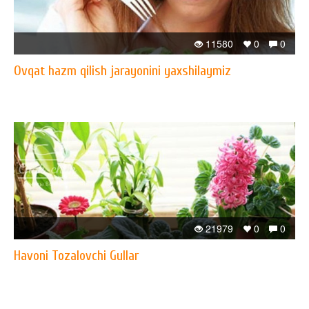
11580
0
0
Ovqat hazm qilish jarayonini yaxshilaymiz
21979
0
0
Havoni Tozalovchi Gullar