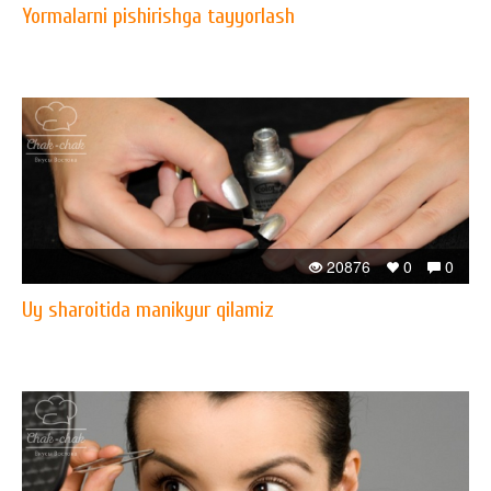
Yormalarni pishirishga tayyorlash
20876
0
0
Uy sharoitida manikyur qilamiz