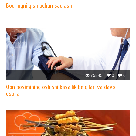
Bodringni qish uchun saqlash
75845
0
0
Qon bosimining oshishi kasallik belgilari va davo
usullari