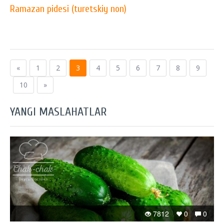
Ramazan pidesi (turetskiy non)
«
1
2
3
4
5
6
7
8
9
10
»
YANGI MASLAHATLAR
7812
0
0