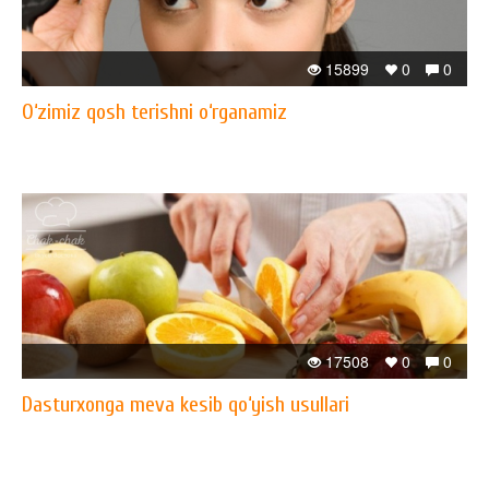
15899
0
0
O‘zimiz qosh terishni o‘rganamiz
17508
0
0
Dasturxonga meva kesib qo‘yish usullari