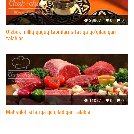
28867
0
0
O'zbek milliy quyuq taomlari sifatiga qo'yiladigan
talablar
11077
0
0
Mahsulot sifatiga qo'yiladigan talablar