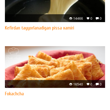
14466
0
0
Kefirdan tayyorlanadigan pissa xamiri
16540
0
0
Fokachcha