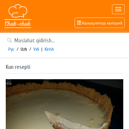
Toggl
navig
Калькулятор калорий
Рус
/
Uzb
/
Узб
|
Kirish
Kun resepti