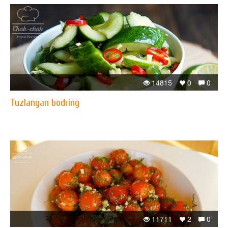
14815
0
0
Tuzlangan bodring
11711
2
0