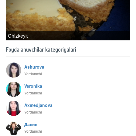
Chizkeyk
Foydalanuvchilar kategoriyalari
Ashurova
Yordamchi
Veronika
Yordamchi
Axmedjanova
Yordamchi
Дания
Yordamchi