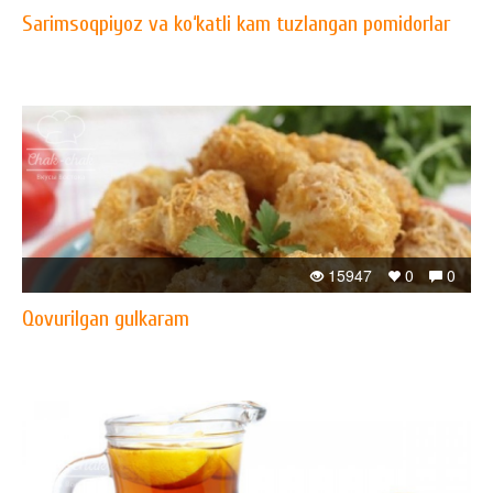
Sarimsoqpiyoz va ko‘katli kam tuzlangan pomidorlar
15947
0
0
Qovurilgan gulkaram