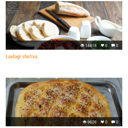
14418
0
0
Lavlagi sho‘rva
9626
0
0