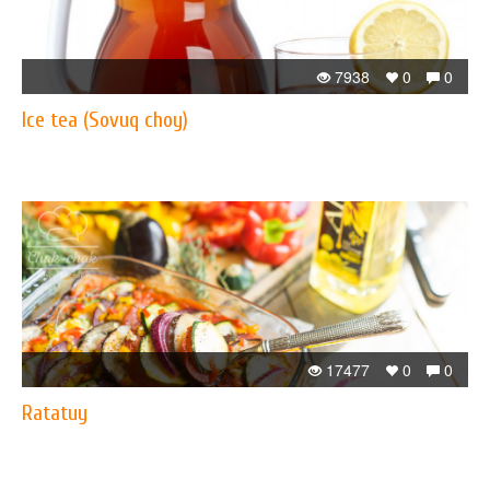
7938
0
0
Ice tea (Sovuq choy)
17477
0
0
Ratatuy