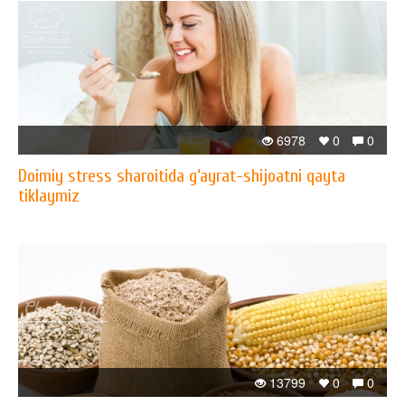
6978
0
0
Doimiy stress sharoitida g‘ayrat-shijoatni qayta
tiklaymiz
13799
0
0