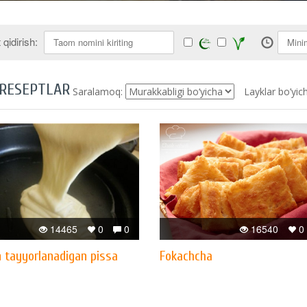
qidirish:
 RESEPTLAR
Saralamoq:
Layklar bo’yic
14465
0
0
16540
0
n tayyorlanadigan pissa
Fokachcha