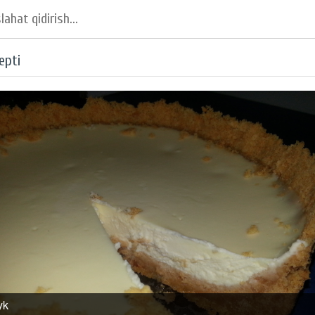
epti
yk