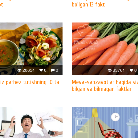
ot
bo'lgan 13 fakt
20654
0
0
33761
0
iz parhez tutishning 10 ta
Meva-sabzavotlar haqida si
bilgan va bilmagan faktlar