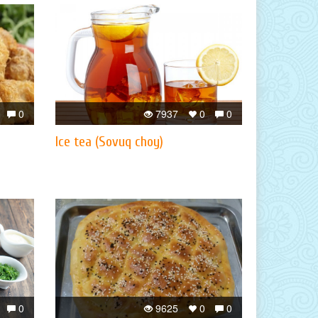
0
7937
0
0
Ice tea (Sovuq choy)
0
9625
0
0