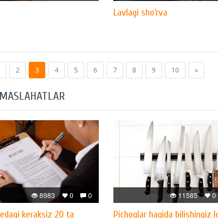
Lavlagi sho‘rva
2
3
4
5
6
7
8
9
10
»
 MASLAHATLAR
8983
0
0
11585
0
dagi keraksiz 20 ta
Pichoqlar haqida bilishingiz 