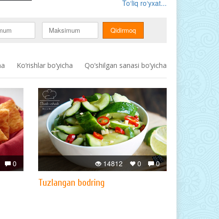
To‘liq ro‘yxat...
ha
Ko‘rishlar bo‘yicha
Qo’shilgan sanasi bo’yicha
0
14812
0
0
Tuzlangan bodring