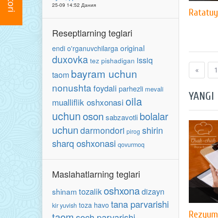
25-09 14:52 Дания
Ratatuy
Reseptlarning teglari
original
endi o'rganuvchilarga
duxovka
issiq
tez pishadigan
«
1
bayram uchun
taom
nonushta
foydali
parhezli
mevali
YANGI
oila
mualliflik oshxonasi
uchun
oson
bolalar
sabzavotli
uchun
shirin
darmondori
pirog
sharq oshxonasi
qovurmoq
Maslahatlarning teglari
oshxona
tozalik
shinam
dizayn
tana parvarishi
toza havo
kir yuvish
Rezyume
taom
soch parvarishi