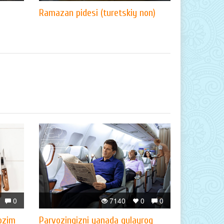
Ramazan pidesi (turetskiy non)
0
7140
0
0
lozim
Parvozingizni yanada qulayroq