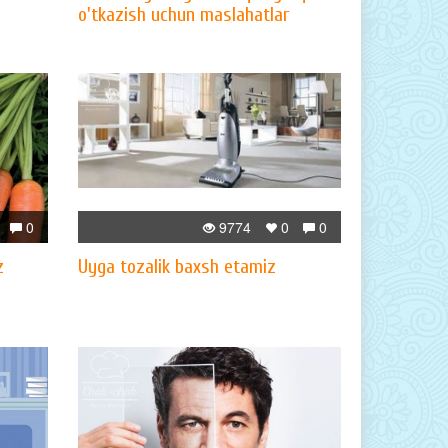
o'tkazish uchun maslahatlar
0
9774
0
0
z
Uyga tozalik baxsh etamiz