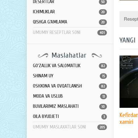
DESERTLAR
50
ICHIMLIKLAR
20
Resept 
QISHGA G'AMLAMA
20
UMUMIY RESEPTLAR SONI
401
YANGI
Maslahatlar
GO'ZALLIK VA SALOMATLIK
82
SHINAM UY
15
OSHXONA VA OVQATLANISH
82
MODA VA USLUB
13
BUVILARIMIZ MASLAHATI
10
Kefirda
OILA BYUDJETI
3
xamiri
UMUMIY MASLAXATLAR SONI
205