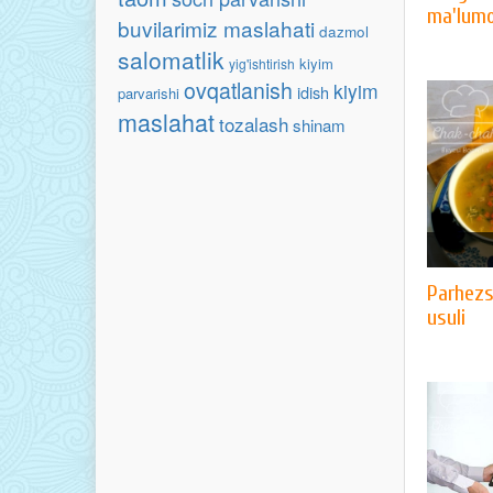
ma'lum
buvilarimiz maslahati
dazmol
salomatlik
kiyim
yig'ishtirish
ovqatlanish
kiyim
idish
parvarishi
maslahat
tozalash
shinam
Parhezs
usuli