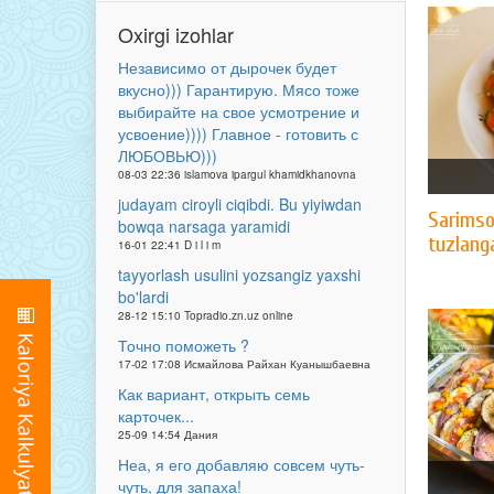
Oxirgi izohlar
Независимо от дырочек будет
вкусно))) Гарантирую. Мясо тоже
выбирайте на свое усмотрение и
усвоение)))) Главное - готовить с
ЛЮБОВЬЮ)))
08-03 22:36 islamova ipargul khamidkhanovna
judayam ciroyli ciqibdi. Bu yiyiwdan
Sarimso
bowqa narsaga yaramidi
tuzlang
16-01 22:41 D i l i m
tayyorlash usulini yozsangiz yaxshi
bo'lardi
28-12 15:10 Topradio.zn.uz online
Точно поможеть ?
17-02 17:08 Исмайлова Райхан Куанышбаевна
Как вариант, открыть семь
карточек...
25-09 14:54 Дания
Неа, я его добавляю совсем чуть-
чуть, для запаха!