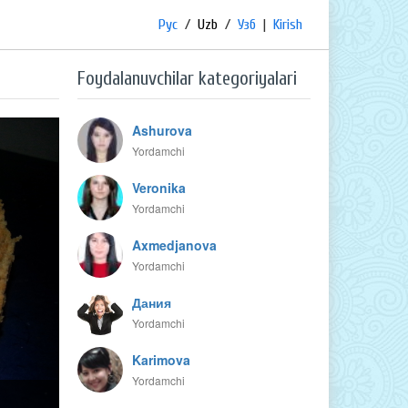
Рус
/
Uzb
/
Узб
|
Kirish
Foydalanuvchilar kategoriyalari
Ashurova
Yordamchi
Veronika
Yordamchi
Axmedjanova
Yordamchi
Дания
Yordamchi
Karimova
Yordamchi