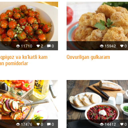
11710
2
0
15942
0
qpiyoz va ko‘katli kam
Qovurilgan gulkaram
an pomidorlar
17476
0
0
14412
0