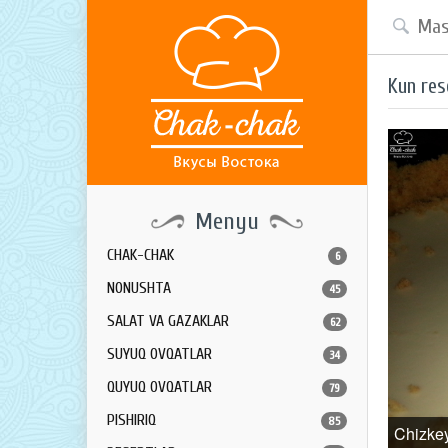
Kun res
Menyu
CHAK-CHAK
6
NONUSHTA
45
SALAT VA GAZAKLAR
62
SUYUQ OVQATLAR
34
QUYUQ OVQATLAR
79
PISHIRIQ
85
Chizke