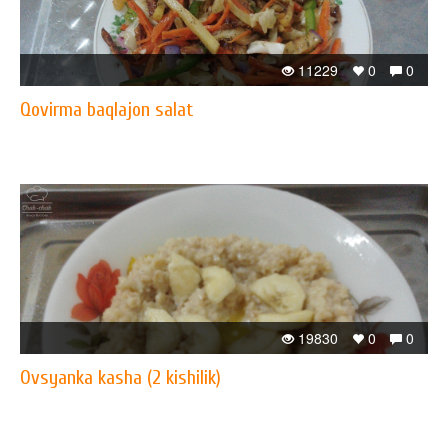
11229
0
0
Qovirma baqlajon salat
19830
0
0
Ovsyanka kasha (2 kishilik)