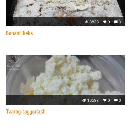
8833
0
0
Bananli keks
13597
0
0
Tvarog tayyorlash