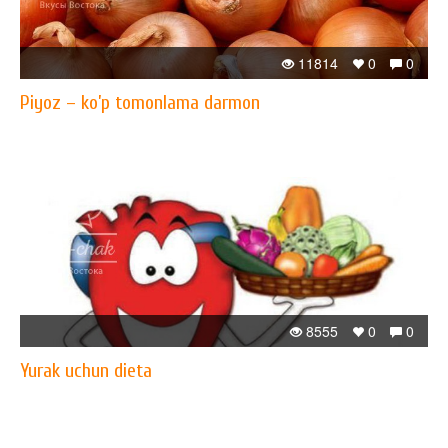
11814
0
0
Piyoz – ko’p tomonlama darmon
8555
0
0
Yurak uchun dieta