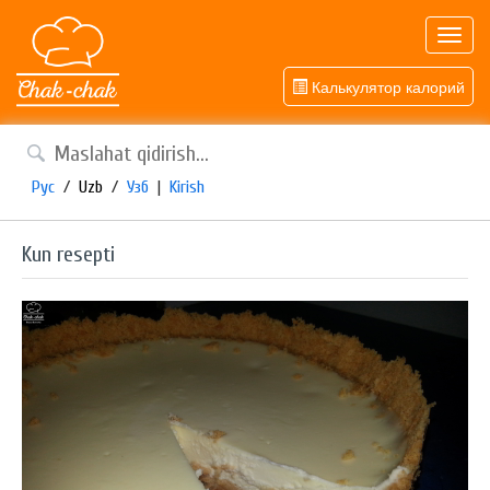
Toggl
navig
Калькулятор калорий
Рус
/
Uzb
/
Узб
|
Kirish
Kun resepti