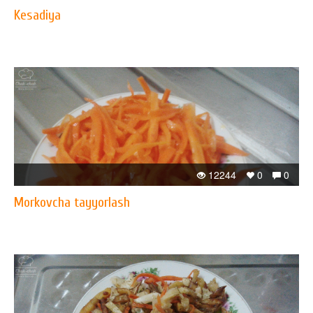
Kesadiya
12244
0
0
Morkovcha tayyorlash