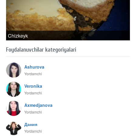
Chizkeyk
Foydalanuvchilar kategoriyalari
Ashurova
Yordamchi
Veronika
Yordamchi
Axmedjanova
Yordamchi
Дания
Yordamchi