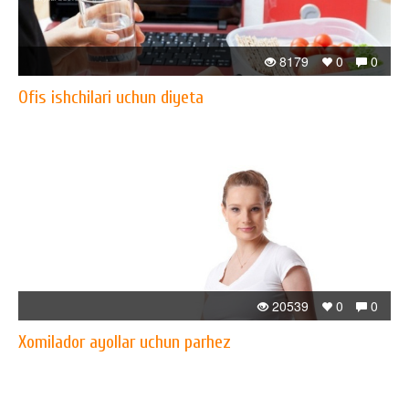
8179
0
0
Ofis ishchilari uchun diyeta
20539
0
0
Xomilador ayollar uchun parhez