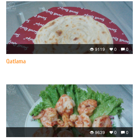
9119
0
0
Qatlama
9639
0
0