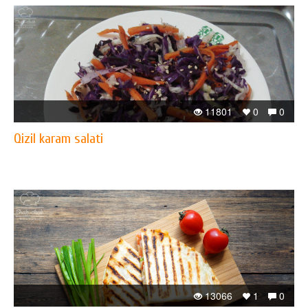
11801
0
0
Qizil karam salati
13066
1
0