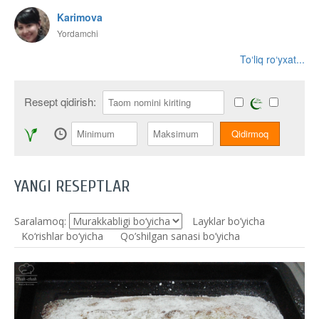
Karimova
Yordamchi
To‘liq ro‘yxat...
Resept qidirish:
YANGI RESEPTLAR
Saralamoq:
Layklar bo’yicha
Ko‘rishlar bo‘yicha
Qo’shilgan sanasi bo’yicha