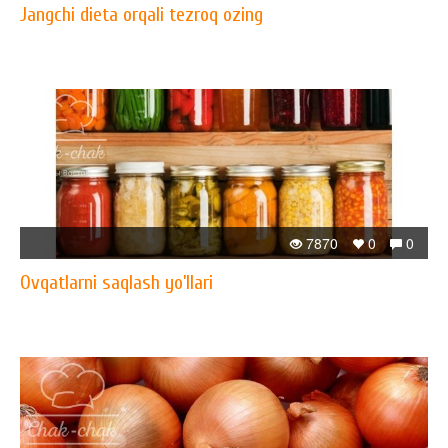
Jangchi dieta orqali tezroq ozing
7870
0
0
Ovqatlarni saqlash yo’llari