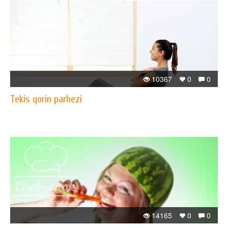
10367
0
0
Tekis qorin parhezi
14165
0
0