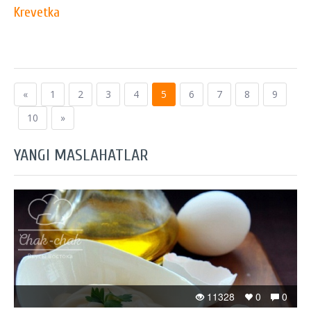
Krevetka
«
1
2
3
4
5
6
7
8
9
10
»
YANGI MASLAHATLAR
11328
0
0