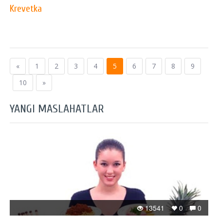
Krevetka
«
1
2
3
4
5
6
7
8
9
10
»
YANGI MASLAHATLAR
13541
0
0