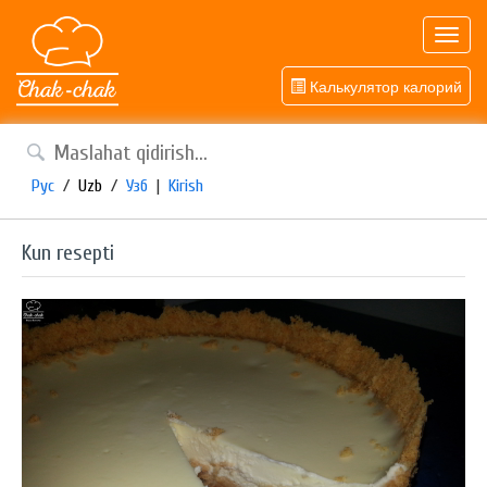
Toggl
navig
Калькулятор калорий
Рус
/
Uzb
/
Узб
|
Kirish
Kun resepti