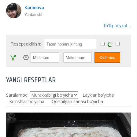
Karimova
Yordamchi
To‘liq ro‘yxat...
Resept qidirish:
YANGI RESEPTLAR
Saralamoq:
Layklar bo’yicha
Ko‘rishlar bo‘yicha
Qo’shilgan sanasi bo’yicha