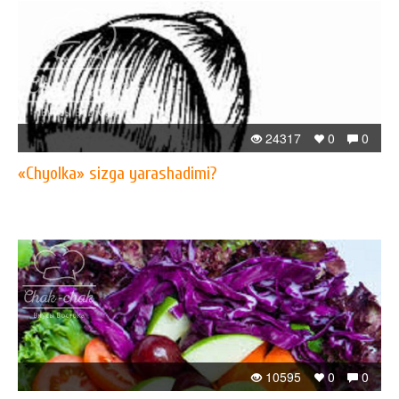
24317
0
0
«Chyolka» sizga yarashadimi?
10595
0
0