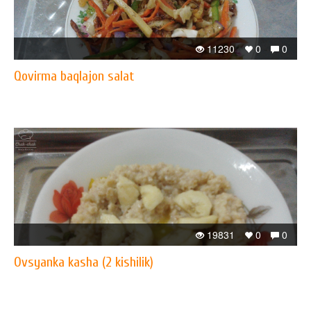
11230
0
0
Qovirma baqlajon salat
19831
0
0
Ovsyanka kasha (2 kishilik)