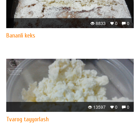
8833
0
0
Bananli keks
13597
0
0
Tvarog tayyorlash