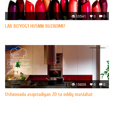
10541
0
0
LAB BO‘YOG‘I HUSNNI BUZADIMI?
15609
0
0
Oshxonada asqotadigan 20 ta oddiy maslahat