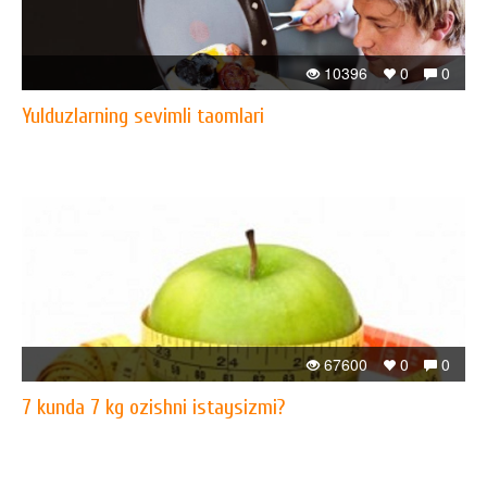
10396
0
0
Yulduzlarning sevimli taomlari
67600
0
0
7 kunda 7 kg ozishni istaysizmi?