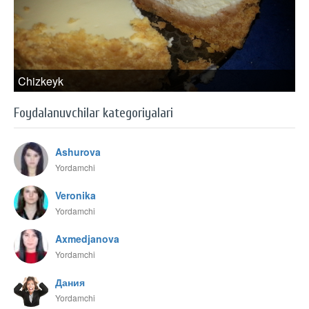
Chizkeyk
Foydalanuvchilar kategoriyalari
Ashurova
Yordamchi
Veronika
Yordamchi
Axmedjanova
Yordamchi
Дания
Yordamchi