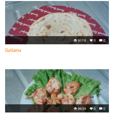
9119
0
0
Qatlama
9639
0
0