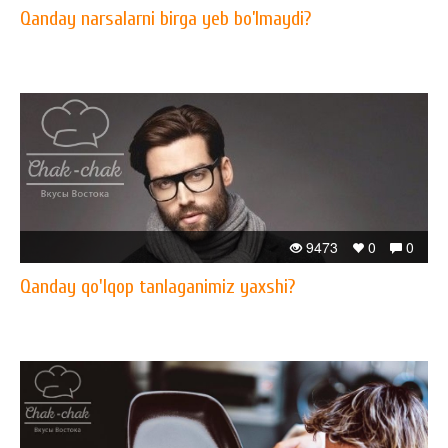
Qanday narsalarni birga yeb bo’lmaydi?
9473
0
0
Qanday qo'lqop tanlaganimiz yaxshi?