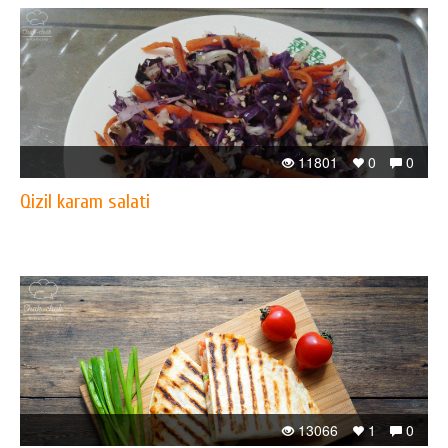
11801
0
0
Qizil karam salati
13066
1
0