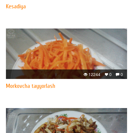
Kesadiya
12244
0
0
Morkovcha tayyorlash