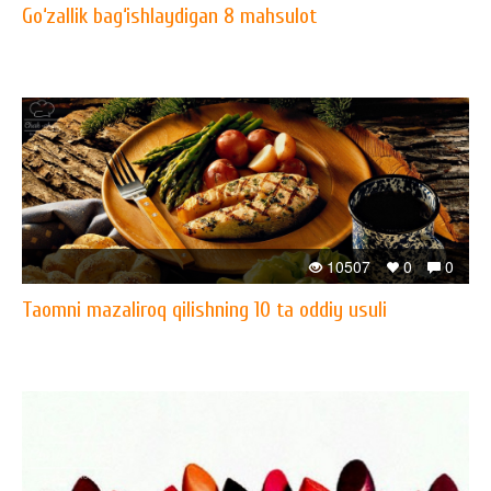
Go‘zallik bag‘ishlaydigan 8 mahsulot
10507
0
0
Taomni mazaliroq qilishning 10 ta oddiy usuli