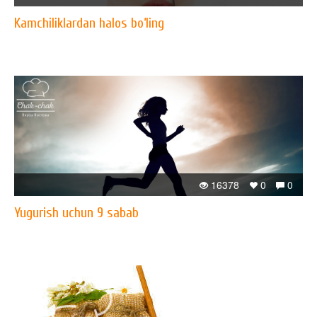
Kamchiliklardan halos bo‘ling
16378
0
0
Yugurish uchun 9 sabab