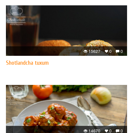
15627
0
0
Shotlandcha tuxum
14670
0
0