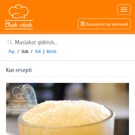
Toggl
navig
Калькулятор калорий
Рус
/
Uzb
/
Узб
|
Kirish
Kun resepti