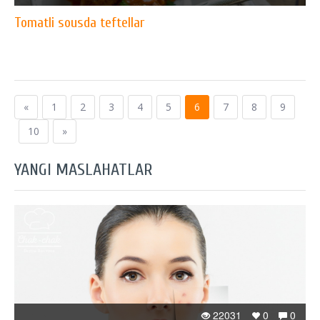
Tomatli sousda teftellar
«
1
2
3
4
5
6
7
8
9
10
»
YANGI MASLAHATLAR
22031
0
0