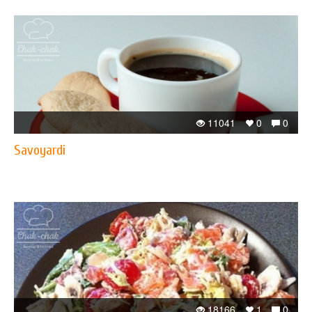
11041
0
0
Savoyardi
18166
1
0