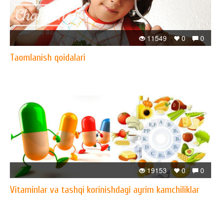
11549
0
0
Taomlanish qoidalari
19153
0
0
Vitaminlar va tashqi korinishdagi ayrim kamchiliklar