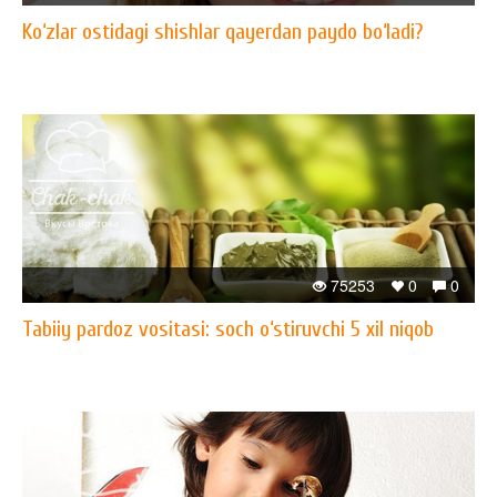
​Ko‘zlar ostidagi shishlar qayerdan paydo bo‘ladi?
75253
0
0
Tabiiy pardoz vositasi: soch o‘stiruvchi 5 xil niqob