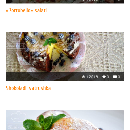
«Portobello» salati
12218
0
0
Shokoladli vatrushka