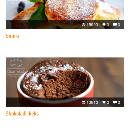
15990
0
0
Sirniki
13810
0
0
Shokoladli keks