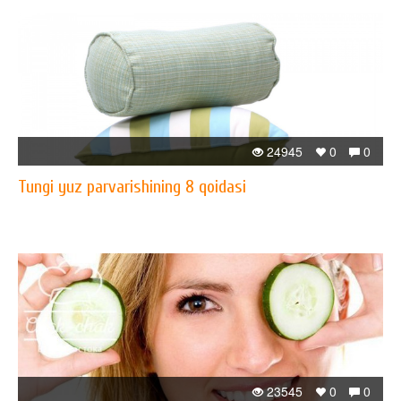
24945
0
0
Tungi yuz parvarishining 8 qoidasi
23545
0
0