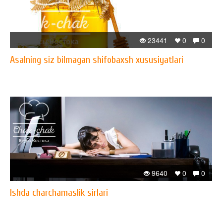
23441
0
0
Asalning siz bilmagan shifobaxsh xususiyatlari
9640
0
0
Ishda charchamaslik sirlari