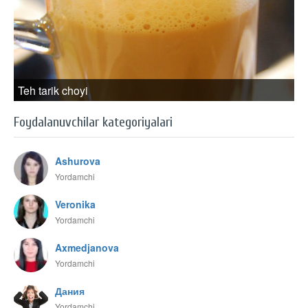
Teh tarik choyi
Foydalanuvchilar kategoriyalari
Ashurova
Yordamchi
Veronika
Yordamchi
Axmedjanova
Yordamchi
Дания
Yordamchi