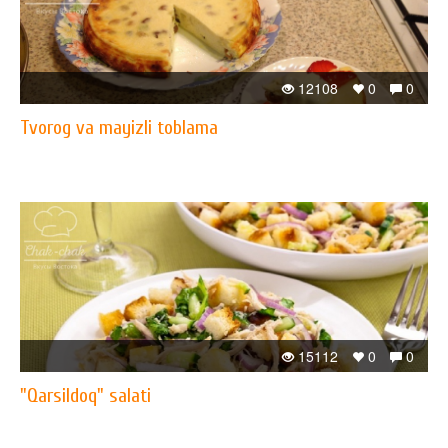
12108
0
0
Tvorog va mayizli toblama
15112
0
0
"Qarsildoq" salati