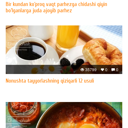
Bir kundan ko’proq vaqt parhezga chidashi qiyin
bo’lganlarga juda ajoyib parhez
35799
0
0
Nonushta tayyorlashning qiziqarli 12 usuli