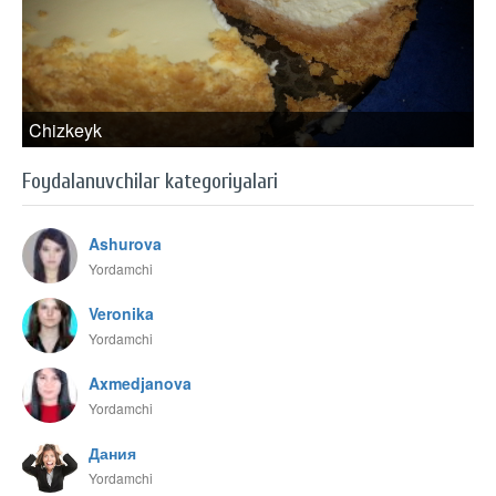
Chizkeyk
Foydalanuvchilar kategoriyalari
Ashurova
Yordamchi
Veronika
Yordamchi
Axmedjanova
Yordamchi
Дания
Yordamchi