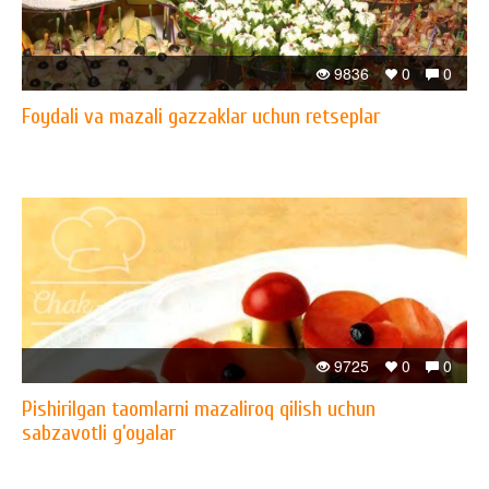
9836
0
0
Foydali va mazali gazzaklar uchun retseplar
9725
0
0
Pishirilgan taomlarni mazaliroq qilish uchun
sabzavotli g’oyalar