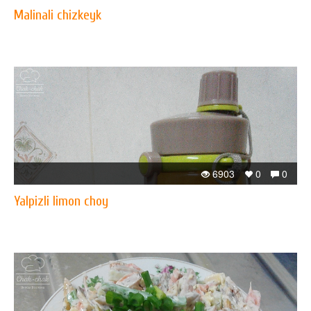
Malinali chizkeyk
6903
0
0
Yalpizli limon choy