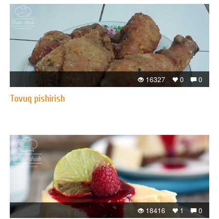
16327
0
0
Tovuq pishirish
18416
1
0