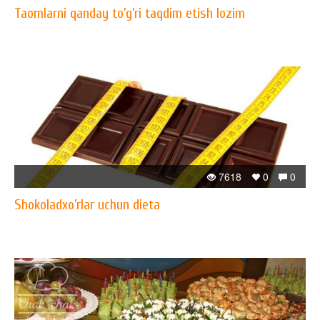
Taomlarni qanday to’g’ri taqdim etish lozim
7618
0
0
Shokoladxo’rlar uchun dieta