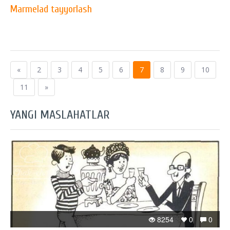
Marmelad tayyorlash
«
2
3
4
5
6
7
8
9
10
11
»
YANGI MASLAHATLAR
8254
0
0