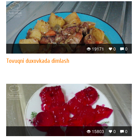
19171
0
0
Tovuqni duxovkada dimlash
15803
0
0