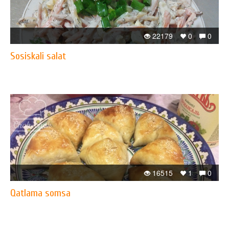
22179
0
0
Sosiskali salat
16515
1
0
Qatlama somsa