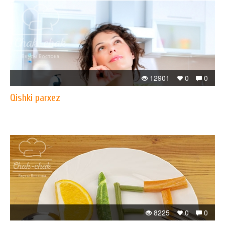
12901
0
0
Qishki parxez
8225
0
0