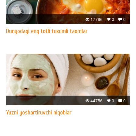
17786
0
0
Dunyodagi eng totli tuxumli taomlar
44756
0
0
Yuzni yoshartiruvchi niqoblar