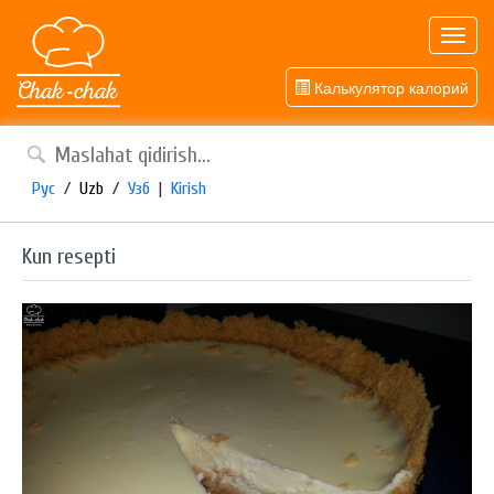
Toggl
navig
Калькулятор калорий
Рус
/
Uzb
/
Узб
|
Kirish
Kun resepti