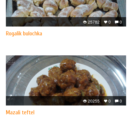
25782
0
0
Rogalik bulochka
20255
0
0
Mazali teftel