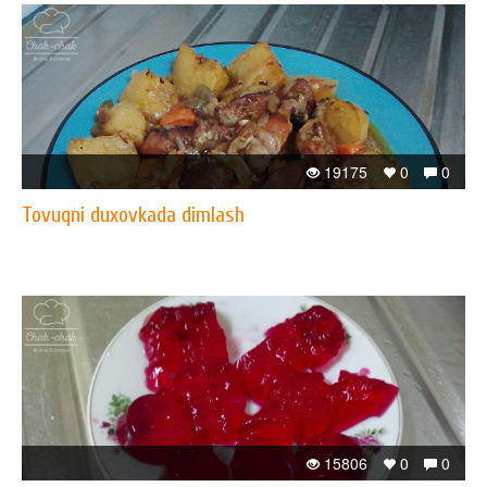
19175
0
0
Tovuqni duxovkada dimlash
15806
0
0