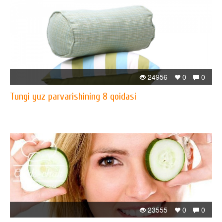
24956
0
0
Tungi yuz parvarishining 8 qoidasi
23555
0
0