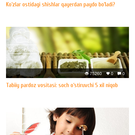
​Ko‘zlar ostidagi shishlar qayerdan paydo bo‘ladi?
75260
0
0
Tabiiy pardoz vositasi: soch o‘stiruvchi 5 xil niqob