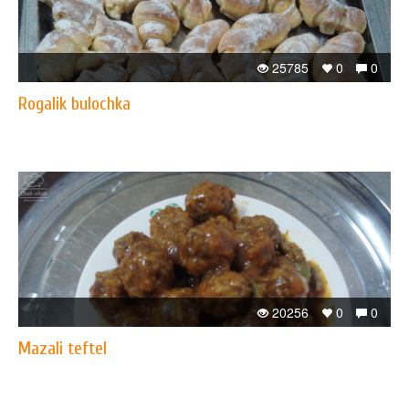
25785
0
0
Rogalik bulochka
20256
0
0
Mazali teftel