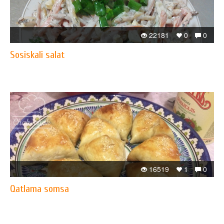
22181
0
0
Sosiskali salat
16519
1
0
Qatlama somsa