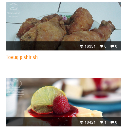
16331
0
0
Tovuq pishirish
18421
1
0