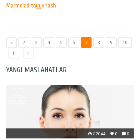
Marmelad tayyorlash
«
2
3
4
5
6
7
8
9
10
11
»
YANGI MASLAHATLAR
22044
0
0