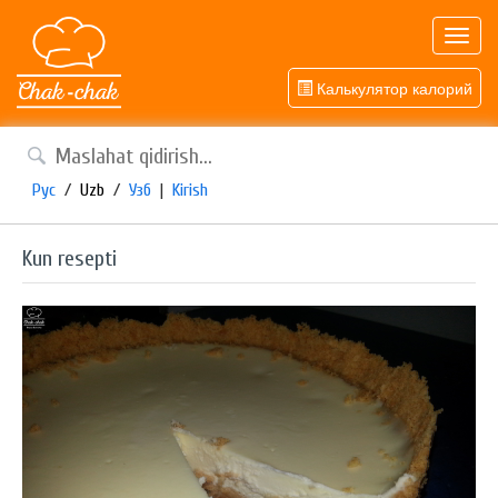
Toggl
navig
Калькулятор калорий
Рус
/
Uzb
/
Узб
|
Kirish
Kun resepti