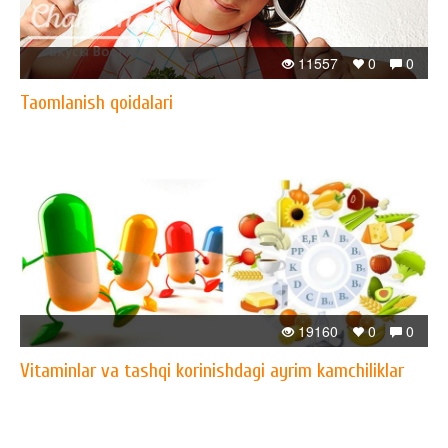
11557
0
0
Taomlanish qoidalari
19160
0
0
Vitaminlar va tashqi korinishdagi ayrim kamchiliklar