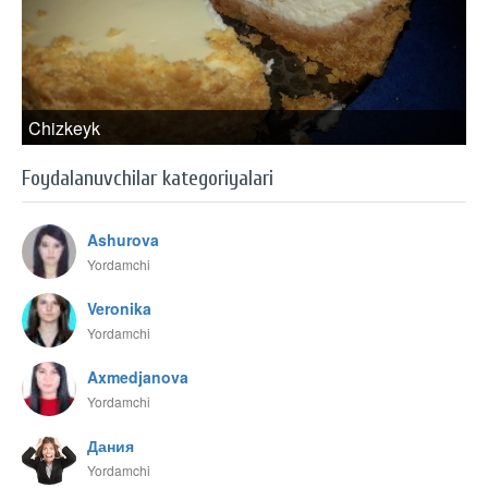
Chizkeyk
Foydalanuvchilar kategoriyalari
Ashurova
Yordamchi
Veronika
Yordamchi
Axmedjanova
Yordamchi
Дания
Yordamchi