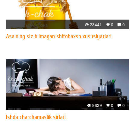
23441
0
0
Asalning siz bilmagan shifobaxsh xususiyatlari
9639
0
0
Ishda charchamaslik sirlari