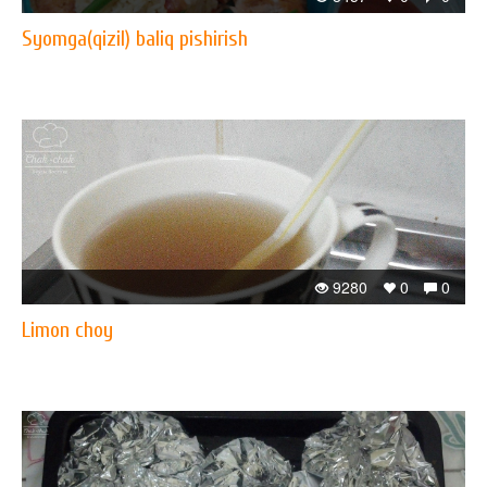
Syomga(qizil) baliq pishirish
9280
0
0
Limon choy