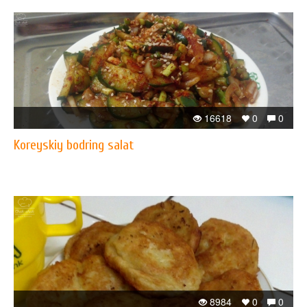
16618
0
0
Koreyskiy bodring salat
8984
0
0