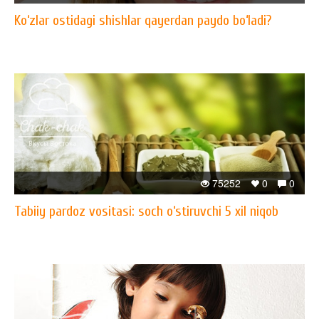
​Ko‘zlar ostidagi shishlar qayerdan paydo bo‘ladi?
75252
0
0
Tabiiy pardoz vositasi: soch o‘stiruvchi 5 xil niqob