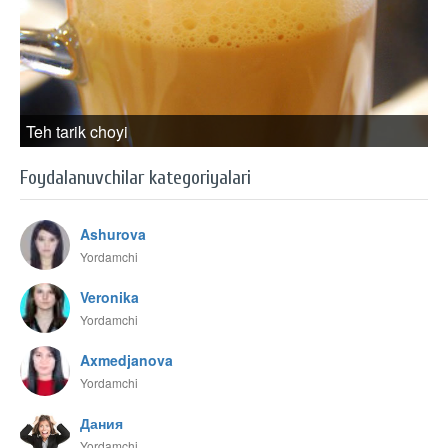
Teh tarik choyi
Foydalanuvchilar kategoriyalari
Ashurova
Yordamchi
Veronika
Yordamchi
Axmedjanova
Yordamchi
Дания
Yordamchi