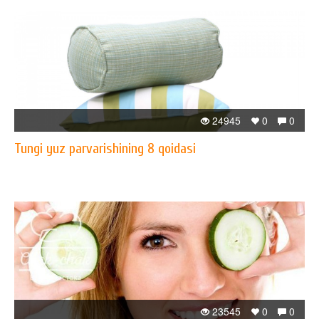
24945
0
0
Tungi yuz parvarishining 8 qoidasi
23545
0
0