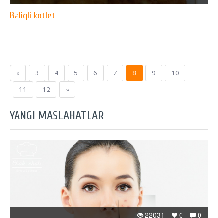
Baliqli kotlet
«
3
4
5
6
7
8
9
10
11
12
»
YANGI MASLAHATLAR
22031
0
0