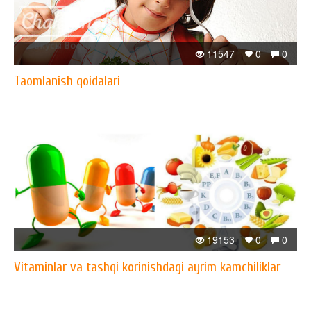
11547
0
0
Taomlanish qoidalari
19153
0
0
Vitaminlar va tashqi korinishdagi ayrim kamchiliklar