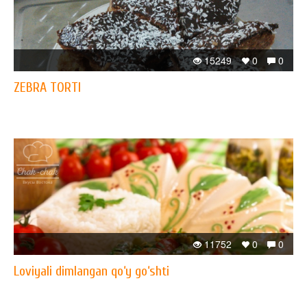
15249
0
0
ZEBRA TORTI
11752
0
0
Loviyali dimlangan qo‘y go‘shti