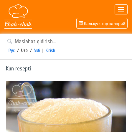
Toggl
navig
Калькулятор калорий
Рус
/
Uzb
/
Узб
|
Kirish
Kun resepti