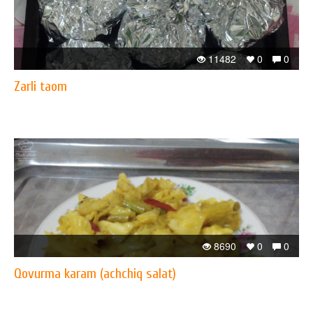
11482
0
0
Zarli taom
8690
0
0
Qovurma karam (achchiq salat)