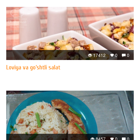
17412
0
0
Loviya va go‘shtli salat
8457
0
0