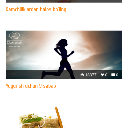
Kamchiliklardan halos bo‘ling
16377
0
0
Yugurish uchun 9 sabab