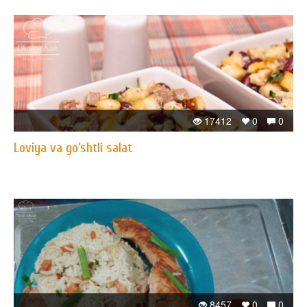
17412
0
0
Loviya va go‘shtli salat
8457
0
0