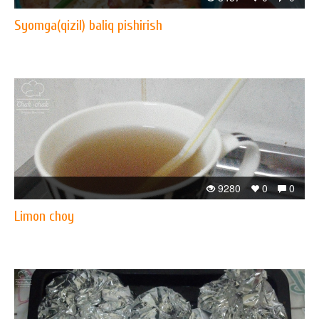
Syomga(qizil) baliq pishirish
9280
0
0
Limon choy