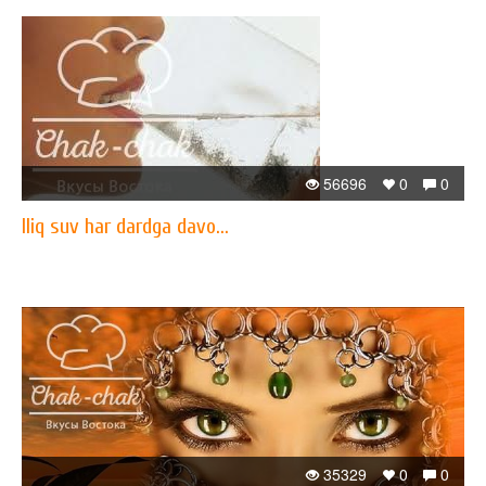
56696
0
0
Iliq suv har dardga davo...
35329
0
0