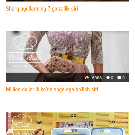
Sharq ayollarining 7 go‘zallik siri
16398
0
0
Million dollarlik ko‘rinishga ega bo‘lish siri