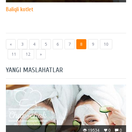
Baliqli kotlet
«
3
4
5
6
7
8
9
10
11
12
»
YANGI MASLAHATLAR
19534
0
0