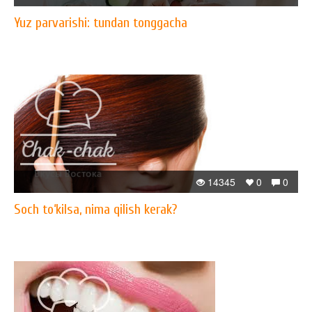
Yuz parvarishi: tundan tonggacha
14345
0
0
Soch to‘kilsa, nima qilish kerak?