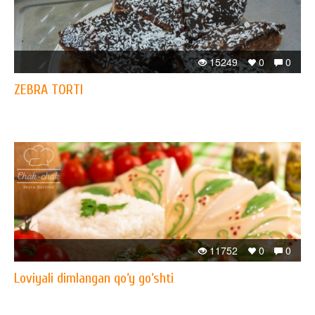
15249
0
0
ZEBRA TORTI
11752
0
0
Loviyali dimlangan qo‘y go‘shti