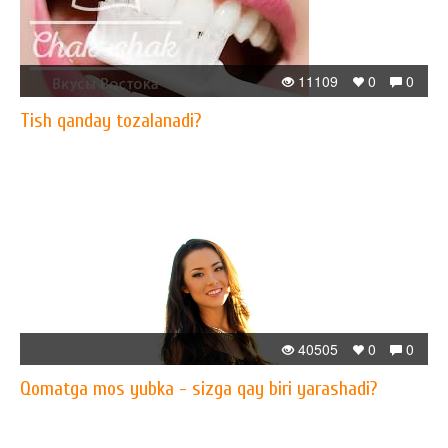
11109
0
0
Tish qanday tozalanadi?
40505
0
0
​Qomatga mos yubka - sizga qay biri yarashadi?