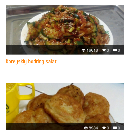
16618
0
0
Koreyskiy bodring salat
8984
0
0