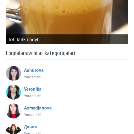
Teh tarik choyi
Foydalanuvchilar kategoriyalari
Ashurova
Yordamchi
Veronika
Yordamchi
Axmedjanova
Yordamchi
Дания
Yordamchi