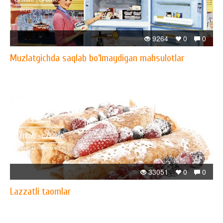
9264
0
0
Muzlatgichda saqlab bo‘lmaydigan mahsulotlar
33051
0
0
Lazzatli taomlar