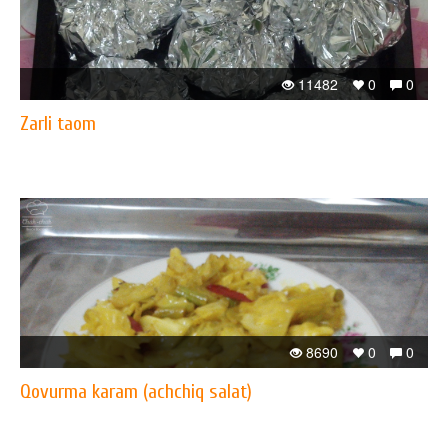
11482
0
0
Zarli taom
8690
0
0
Qovurma karam (achchiq salat)