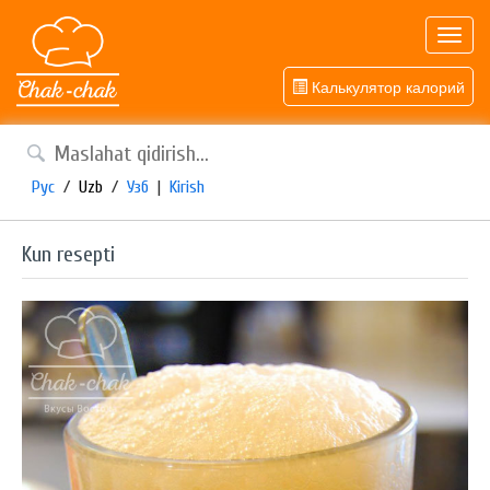
Toggl
navig
Калькулятор калорий
Рус
/
Uzb
/
Узб
|
Kirish
Kun resepti