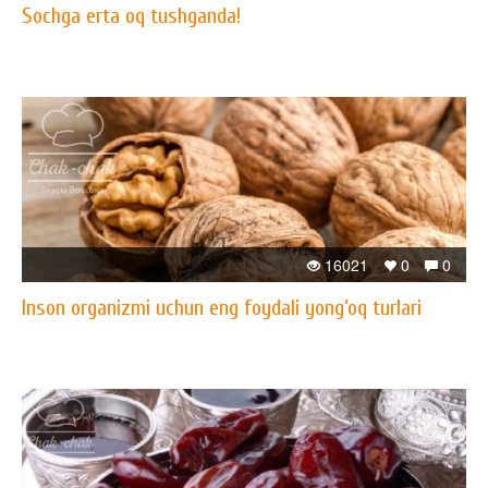
Sochga erta oq tushganda!
16021
0
0
Inson organizmi uchun eng foydali yong‘oq turlari