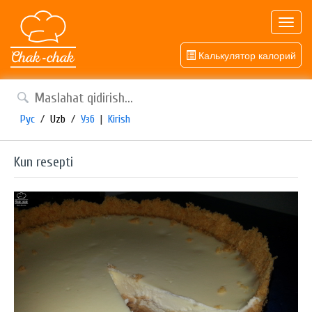
Toggl
navig
Калькулятор калорий
Рус
/
Uzb
/
Узб
|
Kirish
Kun resepti