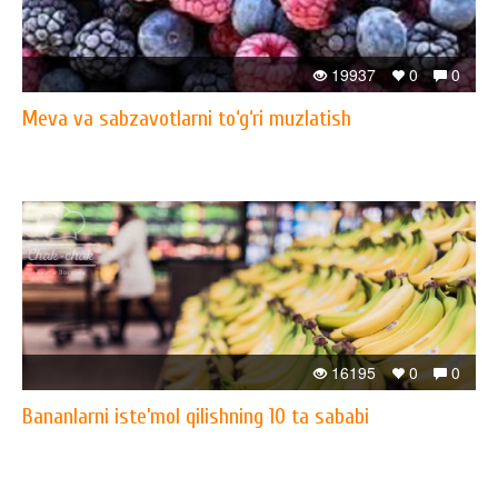
19937
0
0
Meva va sabzavotlarni to‘g‘ri muzlatish
16195
0
0
Bananlarni iste’mol qilishning 10 ta sababi