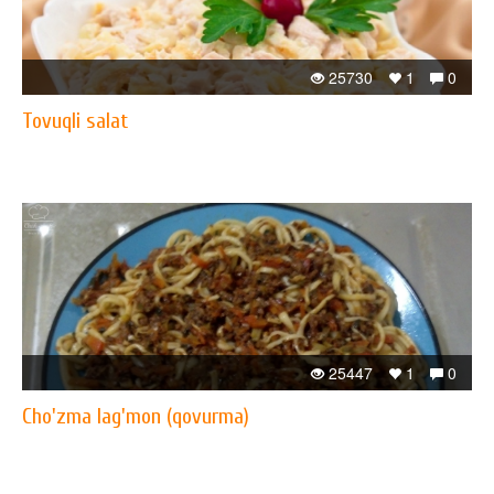
25730
1
0
Tovuqli salat
25447
1
0
Cho'zma lag'mon (qovurma)