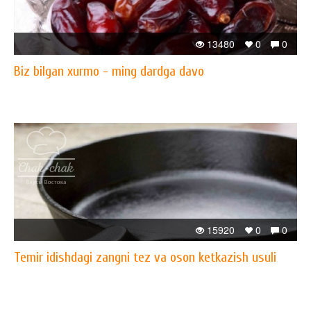
13480
0
0
Biz bilgan xurmo - ming dardga davo
15920
0
0
Temir idishdagi zangni tez va oson ketkazish usuli