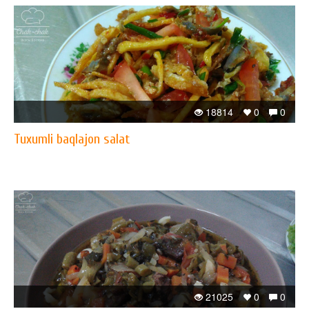
18814
0
0
Tuxumli baqlajon salat
21025
0
0