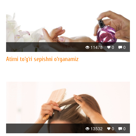
11478
0
0
Atirni to‘g‘ri sepishni o‘rganamiz
13532
0
0