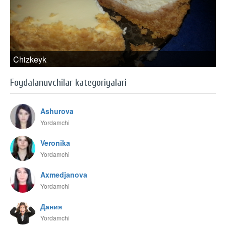
Chizkeyk
Foydalanuvchilar kategoriyalari
Ashurova
Yordamchi
Veronika
Yordamchi
Axmedjanova
Yordamchi
Дания
Yordamchi