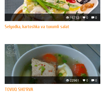
16712
0
0
Selyodka, kartoshka va tuxumli salat
22961
0
0
TOVUQ SHO'RVA