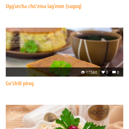
Uyg'urcha cho'zma lag'mon (suyuq)
17560
0
0
Go‘shtli pirog