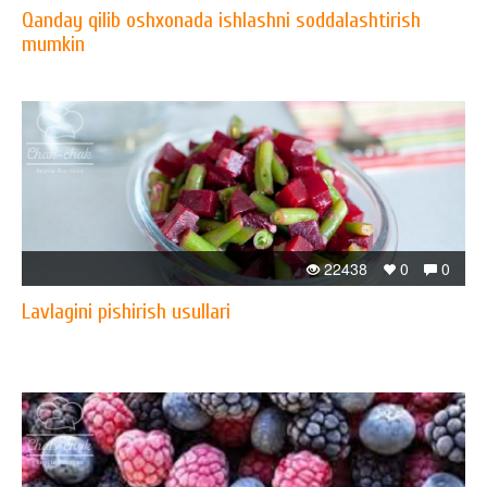
Qanday qilib oshxonada ishlashni soddalashtirish
mumkin
22438
0
0
Lavlagini pishirish usullari