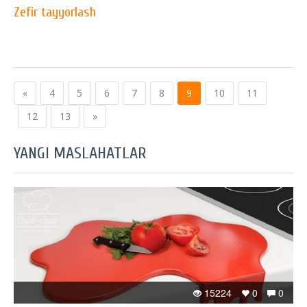
Zefir tayyorlash
«
4
5
6
7
8
9
10
11
12
13
»
YANGI MASLAHATLAR
15224
0
0