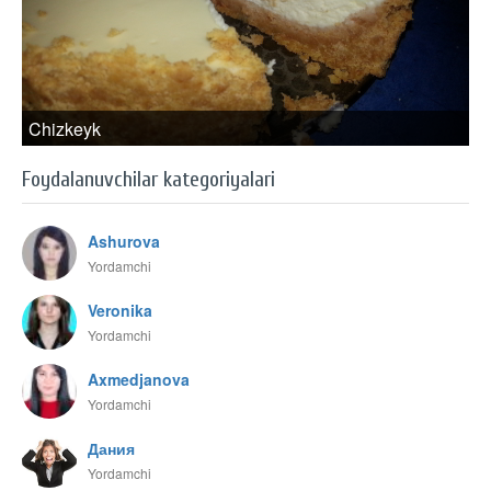
Chizkeyk
Foydalanuvchilar kategoriyalari
Ashurova
Yordamchi
Veronika
Yordamchi
Axmedjanova
Yordamchi
Дания
Yordamchi