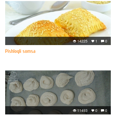
14225
1
0
Pishloqli somsa
11493
0
0