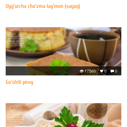
Uyg'urcha cho'zma lag'mon (suyuq)
17560
0
0
Go‘shtli pirog