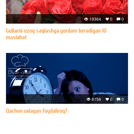
19364
0
0
Gullarni uzoq saqlashga yordam beradigan 10
maslahat
8156
0
0
Qachon uxlagan foydaliroq?