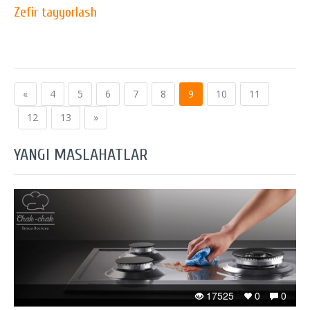
Zefir tayyorlash
«
4
5
6
7
8
9
10
11
12
13
»
YANGI MASLAHATLAR
17525
0
0