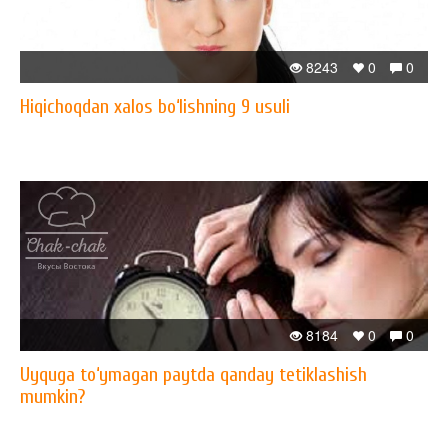
8243
0
0
Hiqichoqdan xalos bo‘lishning 9 usuli
8184
0
0
Uyquga to‘ymagan paytda qanday tetiklashish
mumkin?