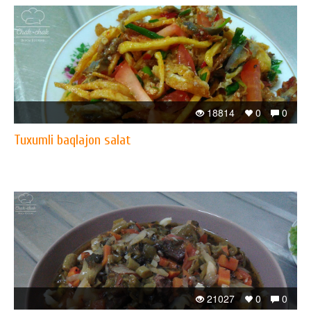
18814
0
0
Tuxumli baqlajon salat
21027
0
0