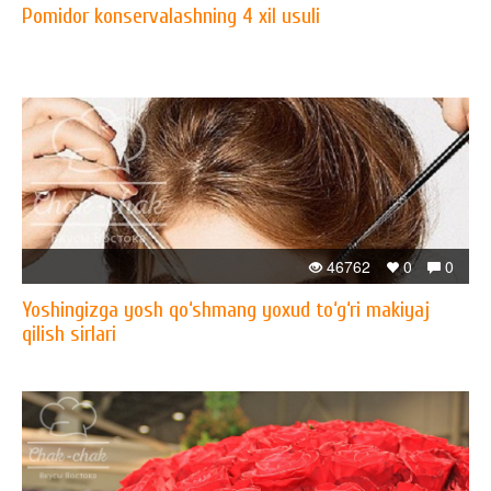
Pomidor konservalashning 4 xil usuli
46762
0
0
Yoshingizga yosh qo‘shmang yoxud to‘g‘ri makiyaj
qilish sirlari