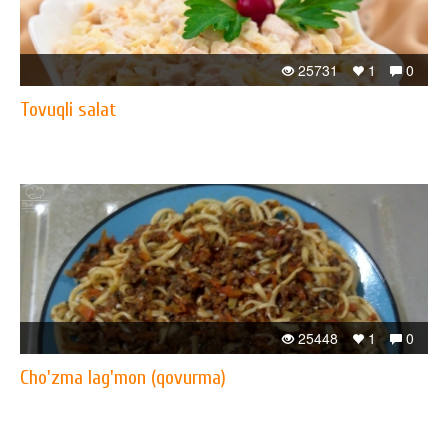
25731
1
0
Tovuqli salat
25448
1
0
Cho'zma lag'mon (qovurma)