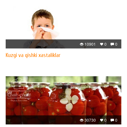
10901
0
0
Kuzgi va qishki xastaliklar
30730
0
0