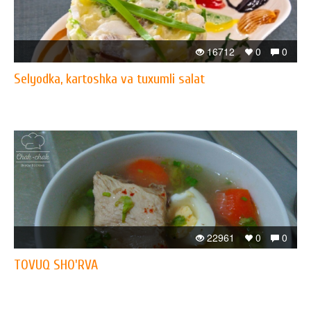
16712
0
0
Selyodka, kartoshka va tuxumli salat
22961
0
0
TOVUQ SHO'RVA