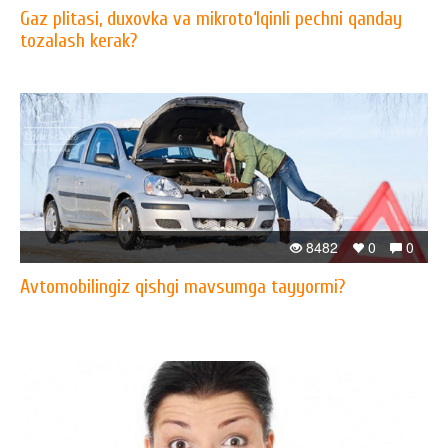
Gaz plitasi, duxovka va mikroto‘lqinli pechni qanday
tozalash kerak?
8482
0
0
Avtomobilingiz qishgi mavsumga tayyormi?