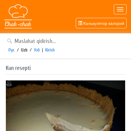
Toggl
navig
Калькулятор калорий
Рус
/
Uzb
/
Узб
|
Kirish
Kun resepti