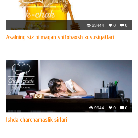
23444
0
0
Asalning siz bilmagan shifobaxsh xususiyatlari
9644
0
0
Ishda charchamaslik sirlari