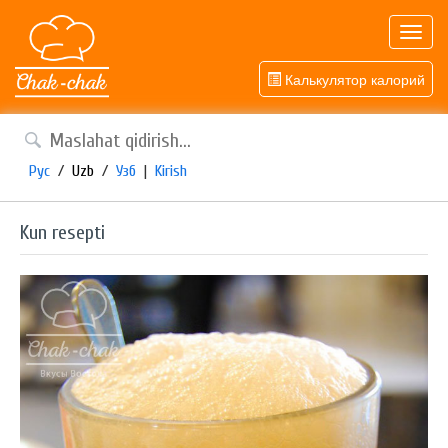
Toggl
navig
Калькулятор калорий
Рус
/
Uzb
/
Узб
|
Kirish
Kun resepti