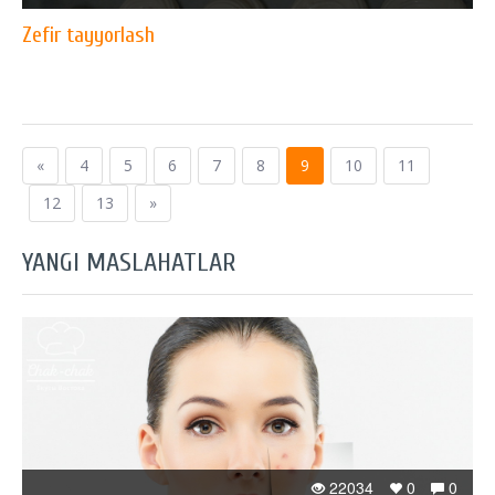
Zefir tayyorlash
«
4
5
6
7
8
9
10
11
12
13
»
YANGI MASLAHATLAR
22034
0
0