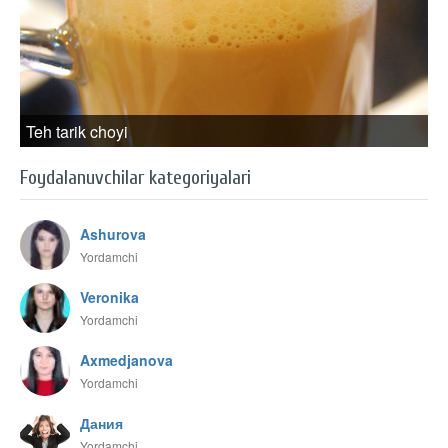
Teh tarik choyi
Foydalanuvchilar kategoriyalari
Ashurova
Yordamchi
Veronika
Yordamchi
Axmedjanova
Yordamchi
Дания
Yordamchi