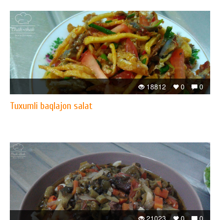
18812
0
0
Tuxumli baqlajon salat
21023
0
0