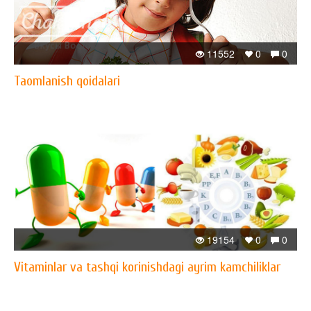
11552
0
0
Taomlanish qoidalari
19154
0
0
Vitaminlar va tashqi korinishdagi ayrim kamchiliklar