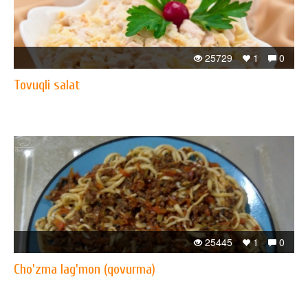
25729
1
0
Tovuqli salat
25445
1
0
Cho'zma lag'mon (qovurma)