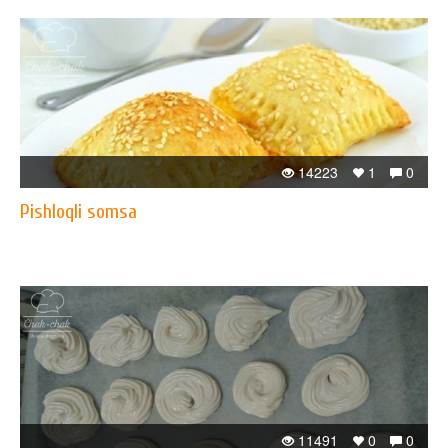
14223
1
0
Pishloqli somsa
11491
0
0