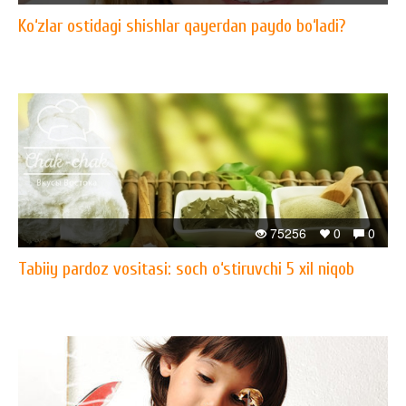
​Ko‘zlar ostidagi shishlar qayerdan paydo bo‘ladi?
75256
0
0
Tabiiy pardoz vositasi: soch o‘stiruvchi 5 xil niqob