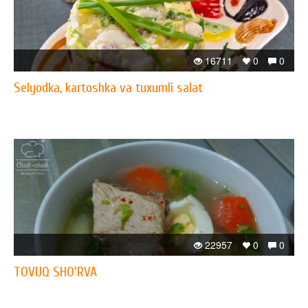
16711
0
0
Selyodka, kartoshka va tuxumli salat
22957
0
0
TOVUQ SHO'RVA