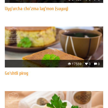
Uyg'urcha cho'zma lag'mon (suyuq)
17559
0
0
Go‘shtli pirog