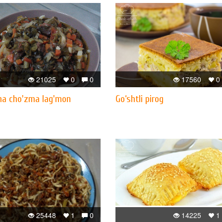
21025
0
0
17560
0
ha cho'zma lag'mon
Go‘shtli pirog
25448
1
0
14225
1