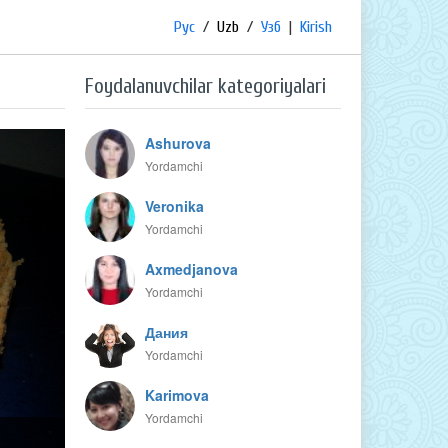
Рус
/
Uzb
/
Узб
|
Kirish
Foydalanuvchilar kategoriyalari
Ashurova
Yordamchi
Veronika
Yordamchi
Axmedjanova
Yordamchi
Дания
Yordamchi
Karimova
Yordamchi