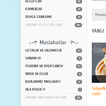
DESERTLAR
50
ICHIMLIKLAR
20
Resept 
QISHGA G'AMLAMA
20
UMUMIY RESEPTLAR SONI
401
YANGI
Maslahatlar
GO'ZALLIK VA SALOMATLIK
82
SHINAM UY
15
OSHXONA VA OVQATLANISH
82
MODA VA USLUB
13
BUVILARIMIZ MASLAHATI
10
Selyodk
OILA BYUDJETI
3
salat
UMUMIY MASLAXATLAR SONI
205