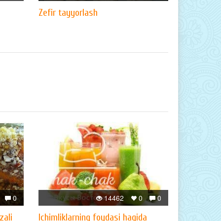
Zefir tayyorlash
0
14462
0
0
zali
Ichimliklarning foydasi haqida