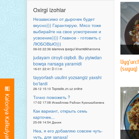
Oxirgi izohlar
Независимо от дырочек будет
вкусно))) Гарантирую. Мясо тоже
выбирайте на свое усмотрение и
усвоение)))) Главное - готовить с
ЛЮБОВЬЮ)))
08-03 22:36 islamova ipargul khamidkhanovna
judayam ciroyli ciqibdi. Bu yiyiwdan
Uyg'urc
bowqa narsaga yaramidi
(suyuq)
16-01 22:41 D i l i m
tayyorlash usulini yozsangiz yaxshi
bo'lardi
28-12 15:10 Topradio.zn.uz online
Точно поможеть ?
17-02 17:08 Исмайлова Райхан Куанышбаевна
Как вариант, открыть семь
карточек...
25-09 14:54 Дания
Неа, я его добавляю совсем чуть-
чуть, для запаха!