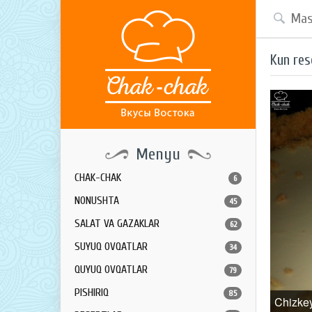
Kun res
Menyu
CHAK-CHAK
6
NONUSHTA
45
SALAT VA GAZAKLAR
62
SUYUQ OVQATLAR
34
QUYUQ OVQATLAR
79
PISHIRIQ
85
Chizke