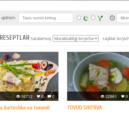
qidirish:
 RESEPTLAR
Saralamoq:
Layklar bo’yic
16712
0
0
22961
0
a, kartoshka va tuxumli
TOVUQ SHO'RVA