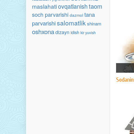
taom
maslahati
ovqatlanish
soch parvarishi
tana
dazmol
salomatlik
parvarishi
shinam
oshxona
dizayn
idish
kir yuvish
​Sodanin