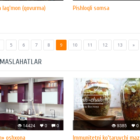
 lag'mon (qovurma)
Pishloqli somsa
5
6
7
8
9
10
11
12
13
»
 MASLAHATLAR
14424
0
0
9385
0
n» oshxona
Immunitetni ko'taruvchi maz