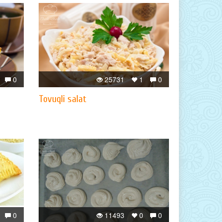
0
25731
1
0
Tovuqli salat
0
11493
0
0