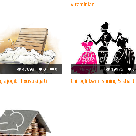
vitaminlar
47898
0
0
19975
0
g ajoyib 11 xususiyati
Chiroyli kwrinishning 5 sharti