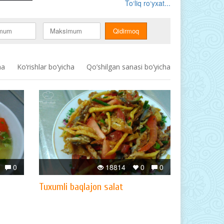
To‘liq ro‘yxat...
ha
Ko‘rishlar bo‘yicha
Qo’shilgan sanasi bo’yicha
0
18814
0
0
Tuxumli baqlajon salat