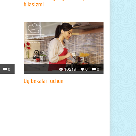
bilasizmi
0
10219
0
0
Uy bekalari uchun