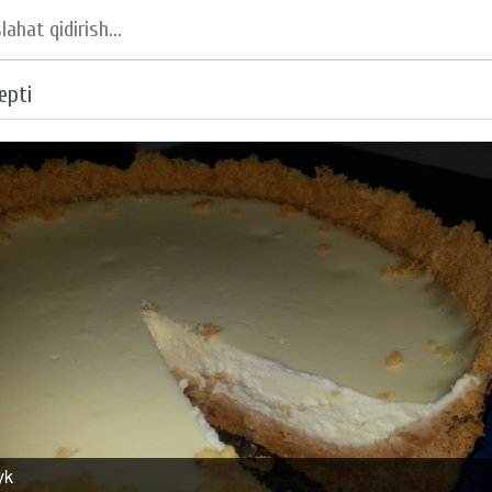
epti
yk