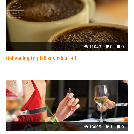
11043
0
0
Qahvaning foydali xususiyatlari
13095
1
0