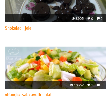
8905
0
0
Shokoladli jele
18652
1
0
«Rangli» sabzavotli salat