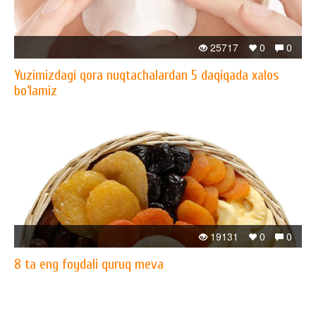
25717
0
0
Yuzimizdagi qora nuqtachalardan 5 daqiqada xalos
bo‘lamiz
19131
0
0
8 ta eng foydali quruq meva