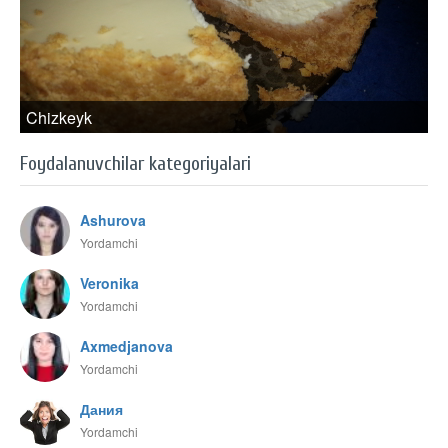
Chizkeyk
Foydalanuvchilar kategoriyalari
Ashurova
Yordamchi
Veronika
Yordamchi
Axmedjanova
Yordamchi
Дания
Yordamchi