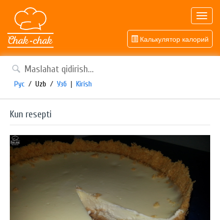
Toggl
navig
Калькулятор калорий
Рус
/
Uzb
/
Узб
|
Kirish
Kun resepti