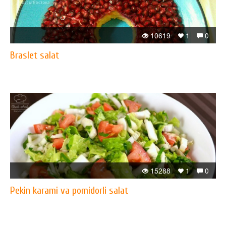
10619
1
0
Braslet salat
15288
1
0
Pekin karami va pomidorli salat