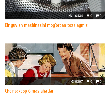
10434
0
0
Kir yuvish mashinasini mog‘ordan tozalaymiz
9397
0
0
Cho‘ntakbop 6 maslahatlar