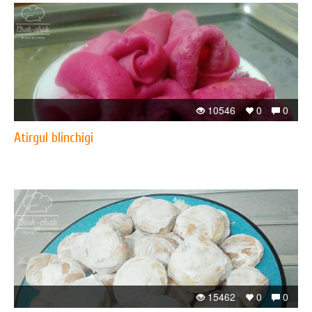
10546
0
0
Atirgul blinchigi
15462
0
0