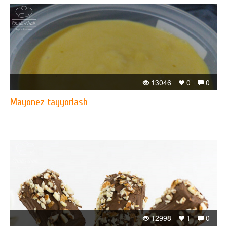
13046
0
0
Mayonez tayyorlash
12998
1
0