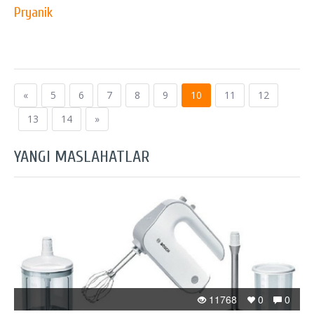
Pryanik
«
5
6
7
8
9
10
11
12
13
14
»
YANGI MASLAHATLAR
11768
0
0