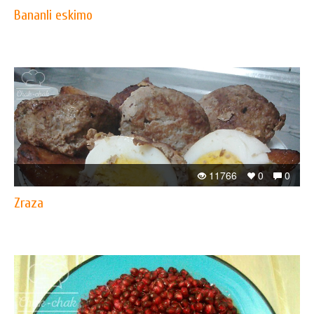
Bananli eskimo
11766
0
0
Zraza