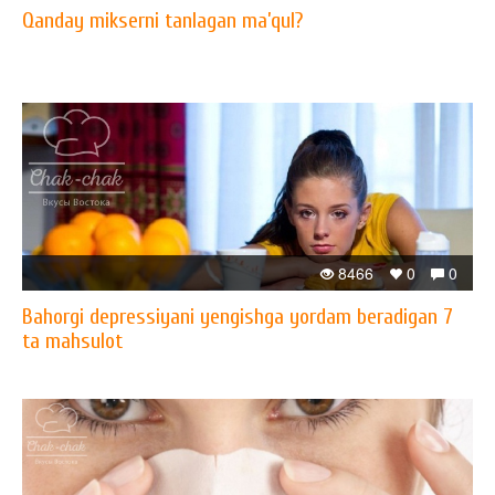
Qanday mikserni tanlagan ma’qul?
8466
0
0
Bahorgi depressiyani yengishga yordam beradigan 7
ta mahsulot