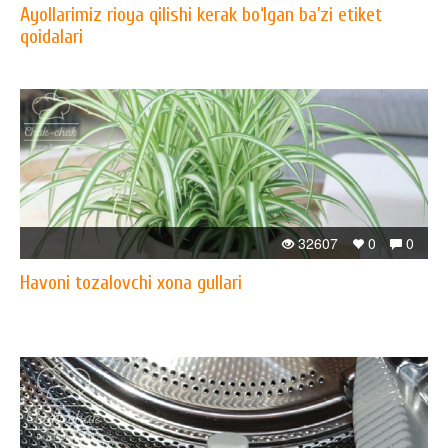
Ayollarimiz rioya qilishi kerak bo‘lgan ba’zi etiket
qoidalari
32607
0
0
Havoni tozalovchi xona gullari