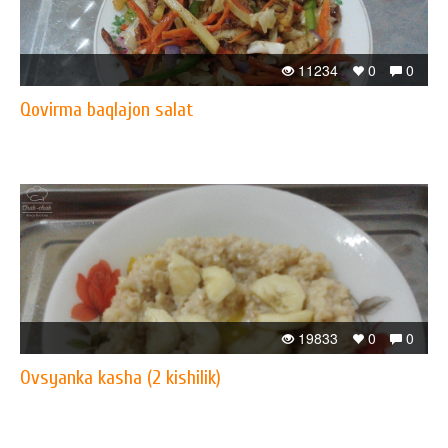
11234
0
0
Qovirma baqlajon salat
19833
0
0
Ovsyanka kasha (2 kishilik)