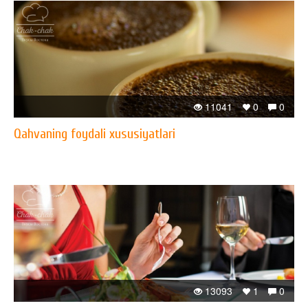
11041
0
0
Qahvaning foydali xususiyatlari
13093
1
0