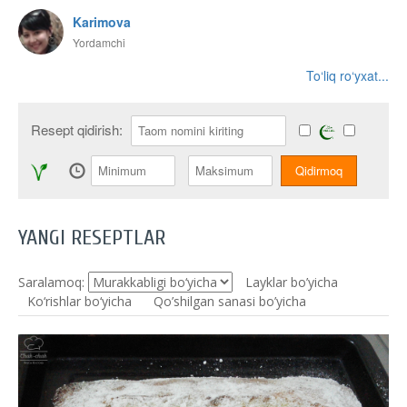
Karimova
Yordamchi
To‘liq ro‘yxat...
Resept qidirish:
YANGI RESEPTLAR
Saralamoq:
Layklar bo’yicha
Ko‘rishlar bo‘yicha
Qo’shilgan sanasi bo’yicha