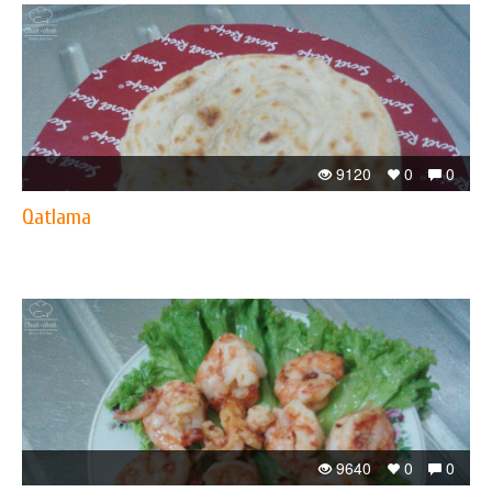
9120
0
0
Qatlama
9640
0
0