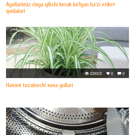
Ayollarimiz rioya qilishi kerak bo‘lgan ba’zi etiket
qoidalari
32603
0
0
Havoni tozalovchi xona gullari