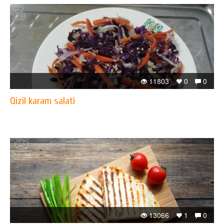
11803
0
0
Qizil karam salati
13066
1
0