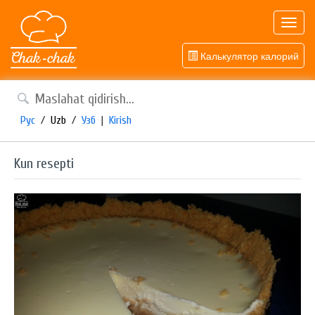
Toggl
navig
Калькулятор калорий
Рус
/
Uzb
/
Узб
|
Kirish
Kun resepti