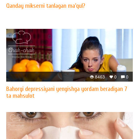
Qanday mikserni tanlagan ma’qul?
8463
0
0
Bahorgi depressiyani yengishga yordam beradigan 7
ta mahsulot