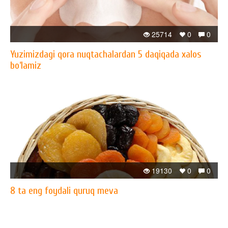
25714
0
0
Yuzimizdagi qora nuqtachalardan 5 daqiqada xalos
bo‘lamiz
19130
0
0
8 ta eng foydali quruq meva