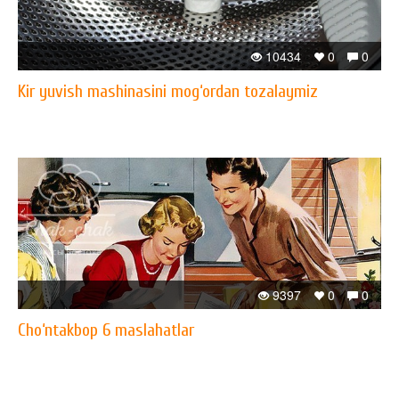
10434
0
0
Kir yuvish mashinasini mog‘ordan tozalaymiz
9397
0
0
Cho‘ntakbop 6 maslahatlar