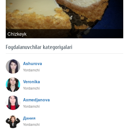
Chizkeyk
Foydalanuvchilar kategoriyalari
Ashurova
Yordamchi
Veronika
Yordamchi
Axmedjanova
Yordamchi
Дания
Yordamchi