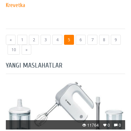
Krevetka
«
1
2
3
4
5
6
7
8
9
10
»
YANGI MASLAHATLAR
11764
0
0