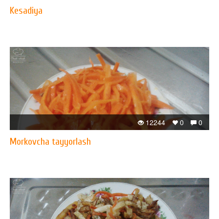
Kesadiya
12244
0
0
Morkovcha tayyorlash