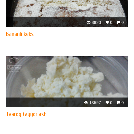
8833
0
0
Bananli keks
13597
0
0
Tvarog tayyorlash