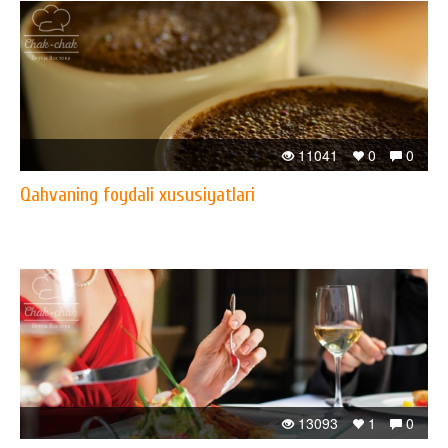
11041
0
0
Qahvaning foydali xususiyatlari
13093
1
0