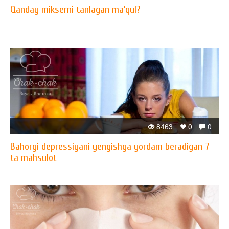
Qanday mikserni tanlagan ma’qul?
8463
0
0
Bahorgi depressiyani yengishga yordam beradigan 7
ta mahsulot