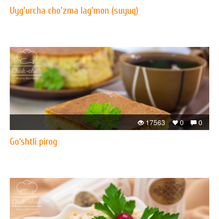
Uyg'urcha cho'zma lag'mon (suyuq)
17563
0
0
Go‘shtli pirog