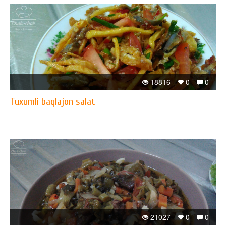
18816
0
0
Tuxumli baqlajon salat
21027
0
0