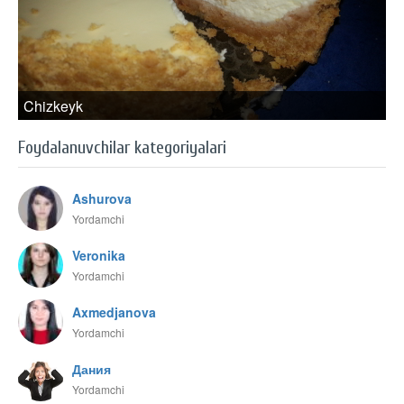
Chizkeyk
Foydalanuvchilar kategoriyalari
Ashurova
Yordamchi
Veronika
Yordamchi
Axmedjanova
Yordamchi
Дания
Yordamchi