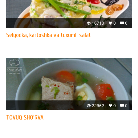
16713
0
0
Selyodka, kartoshka va tuxumli salat
22962
0
0
TOVUQ SHO'RVA