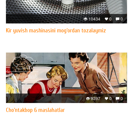
10434
0
0
Kir yuvish mashinasini mog‘ordan tozalaymiz
9397
0
0
Cho‘ntakbop 6 maslahatlar