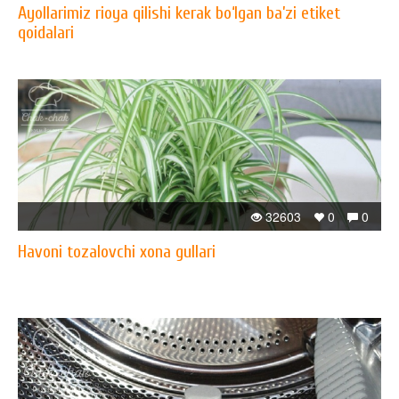
Ayollarimiz rioya qilishi kerak bo‘lgan ba’zi etiket
qoidalari
32603
0
0
Havoni tozalovchi xona gullari