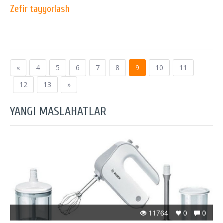
Zefir tayyorlash
«
4
5
6
7
8
9
10
11
12
13
»
YANGI MASLAHATLAR
11764
0
0