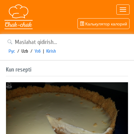
Toggl
navig
Калькулятор калорий
Рус
/
Uzb
/
Узб
|
Kirish
Kun resepti