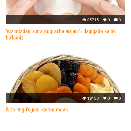
25715
0
0
Yuzimizdagi qora nuqtachalardan 5 daqiqada xalos
bo‘lamiz
19130
0
0
8 ta eng foydali quruq meva