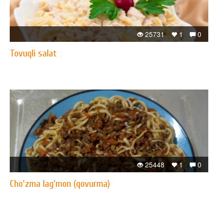
25731
1
0
Tovuqli salat
25448
1
0
Cho'zma lag'mon (qovurma)