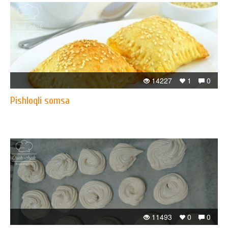
14227
1
0
Pishloqli somsa
11493
0
0