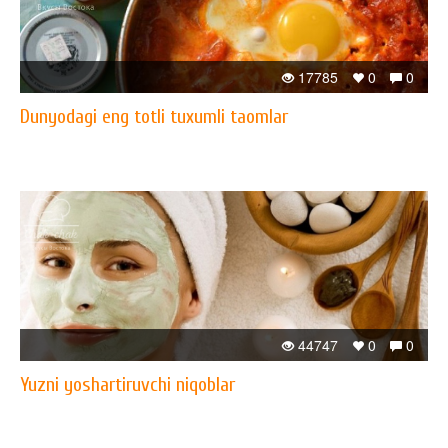
17785
0
0
Dunyodagi eng totli tuxumli taomlar
44747
0
0
Yuzni yoshartiruvchi niqoblar