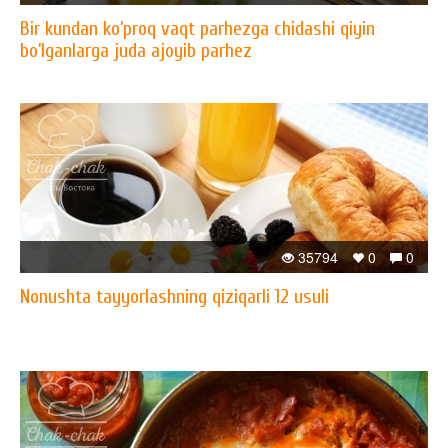
Bir kundan ko’proq vaqt parhezga chidashi qiyin
bo’lganlarga juda ajoyib parhez
35794
0
0
Nonushta tayyorlashning qiziqarli 12 usuli