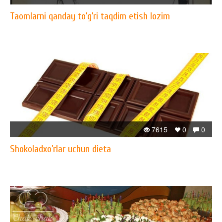
Taomlarni qanday to’g’ri taqdim etish lozim
7615
0
0
Shokoladxo’rlar uchun dieta