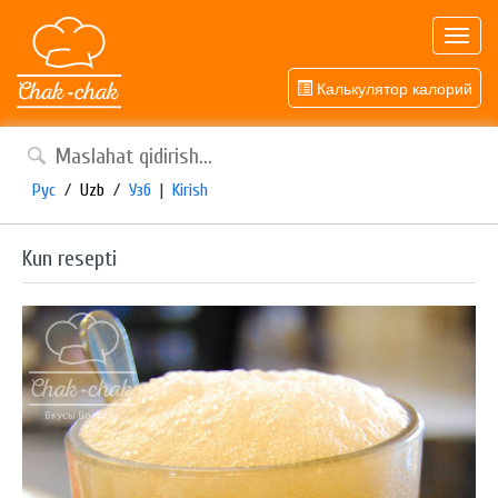
Toggl
navig
Калькулятор калорий
Рус
/
Uzb
/
Узб
|
Kirish
Kun resepti