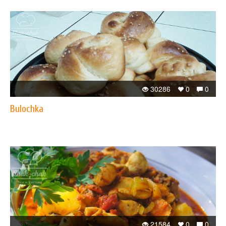
30286
0
0
Bulochka
21584
0
0