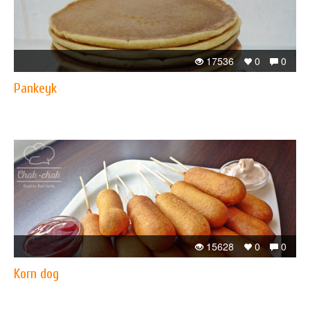
17536
0
0
Pankeyk
15628
0
0
Korn dog