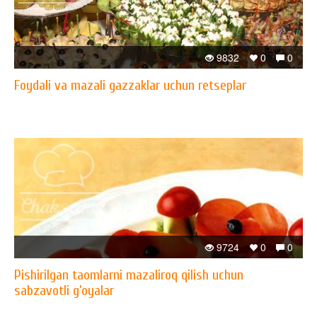
9832
0
0
Foydali va mazali gazzaklar uchun retseplar
9724
0
0
Pishirilgan taomlarni mazaliroq qilish uchun
sabzavotli g’oyalar