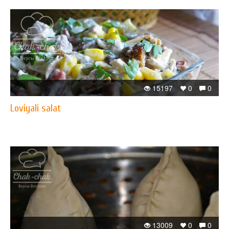
15197
0
0
Loviyali salat
13009
0
0