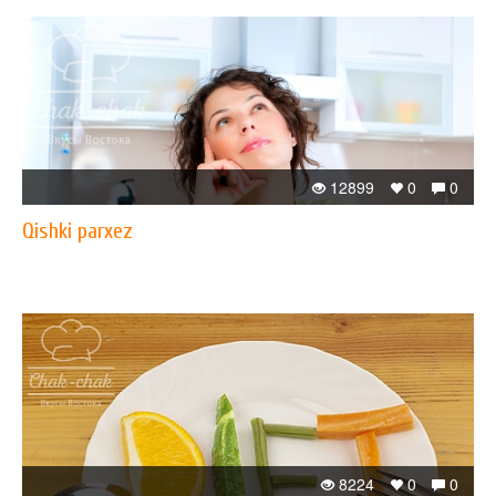
12899
0
0
Qishki parxez
8224
0
0