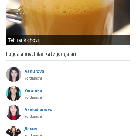
Teh tarik choyi
Foydalanuvchilar kategoriyalari
Ashurova
Yordamchi
Veronika
Yordamchi
Axmedjanova
Yordamchi
Дания
Yordamchi