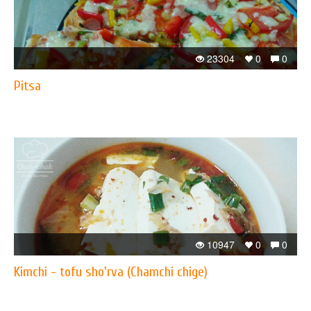
23304
0
0
Pitsa
10947
0
0
Kimchi - tofu sho'rva (Chamchi chige)