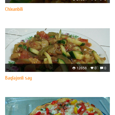
Chixanbili
12658
0
0
Baqlajonli say