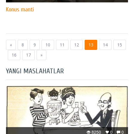
Konus manti
«
8
9
10
11
12
13
14
15
16
17
»
YANGI MASLAHATLAR
8250
0
0