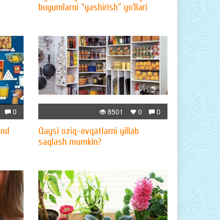
buyumlarni “yashirish” yo‘llari
0
8501
0
0
and
Qaysi oziq-ovqatlarni yillab
saqlash mumkin?