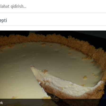
epti
yk