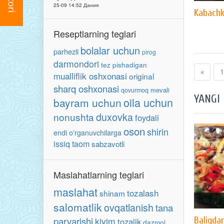
25-09 14:52 Дания
Kabachk
Reseptlarning teglari
bolalar uchun
parhezli
pirog
darmondori
tez pishadigan
«
1
mualliflik oshxonasi
original
sharq oshxonasi
mevali
qovurmoq
YANGI
oila uchun
bayram uchun
nonushta
duxovka
foydali
oson
shirin
endi o'rganuvchilarga
issiq taom
sabzavotli
Maslahatlarning teglari
maslahat
tozalash
shinam
salomatlik
ovqatlanish
tana
parvarishi
Baliqda
kiyim
tozalik
dazmol