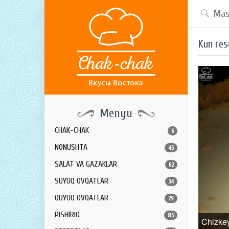
Kun res
Menyu
CHAK-CHAK
6
NONUSHTA
45
SALAT VA GAZAKLAR
62
SUYUQ OVQATLAR
34
QUYUQ OVQATLAR
79
PISHIRIQ
85
Chizke