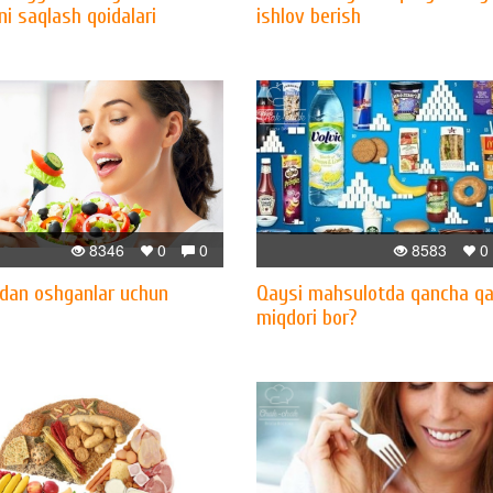
i saqlash qoidalari
ishlov berish
8346
0
0
8583
0
dan oshganlar uchun
Qaysi mahsulotda qancha q
miqdori bor?