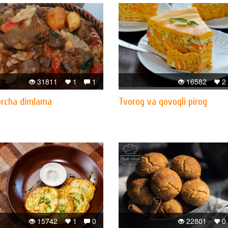
31811
1
1
16582
2
orcha dimlama
Tvorog va qovoqli pirog
15742
1
0
22801
0