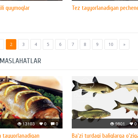
ili quymoqlar
Tez tayyorlanadigan pechen
2
3
4
5
6
7
8
9
10
»
 MASLAHATLAR
13103
0
0
9801
0
n tayyorlanadigan
Ba'zi turdagi baliqlarga o'zi