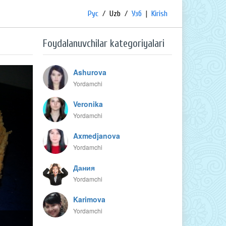
Рус
/
Uzb
/
Узб
|
Kirish
Foydalanuvchilar kategoriyalari
Ashurova
Yordamchi
Veronika
Yordamchi
Axmedjanova
Yordamchi
Дания
Yordamchi
Karimova
Yordamchi