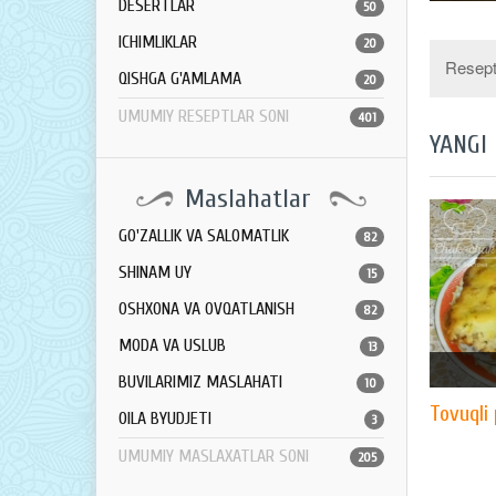
DESERTLAR
50
ICHIMLIKLAR
20
Resept 
QISHGA G'AMLAMA
20
UMUMIY RESEPTLAR SONI
401
YANGI
Maslahatlar
GO'ZALLIK VA SALOMATLIK
82
SHINAM UY
15
OSHXONA VA OVQATLANISH
82
MODA VA USLUB
13
BUVILARIMIZ MASLAHATI
10
Tovuqli 
OILA BYUDJETI
3
UMUMIY MASLAXATLAR SONI
205