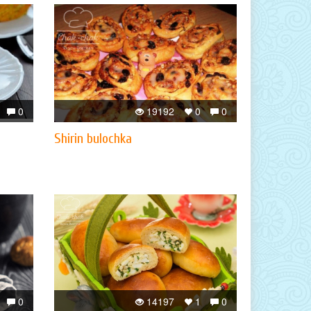
0
19192
0
0
Shirin bulochka
0
14197
1
0