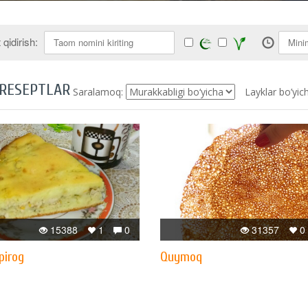
qidirish:
 RESEPTLAR
Saralamoq:
Layklar bo’yic
15388
1
0
31357
0
pirog
Quymoq