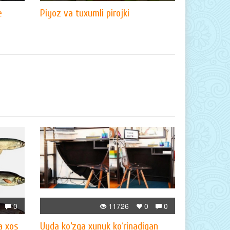
e
Piyoz va tuxumli pirojki
0
11726
0
0
ga xos
Uyda ko‘zga xunuk ko‘rinadigan