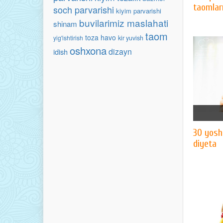
taomlarn
soch parvarishi
kiyim parvarishi
buvilarimiz maslahati
shinam
taom
toza havo
yig'ishtirish
kir yuvish
oshxona
dizayn
idish
30 yosh
diyeta