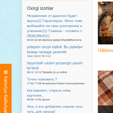
Oxirgi izohlar
Независимо от дырочек будет
вкусно))) Гарантирую. Мясо тоже
выбирайте на свое усмотрение и
усвоение)))) Главное - готовить с
ЛЮБОВЬЮ)))
08-03 22:36 islamova ipargul khamidkhanovna
judayam ciroyli ciqibdi. Bu yiyiwdan
Chilonz
bowqa narsaga yaramidi
16-01 22:41 D i l i m
tayyorlash usulini yozsangiz yaxshi
bo'lardi
28-12 15:10 Topradio.zn.uz online
Точно поможеть ?
17-02 17:08 Исмайлова Райхан Куанышбаевна
Как вариант, открыть семь
карточек...
25-09 14:54 Дания
Неа, я его добавляю совсем чуть-
чуть, для запаха!