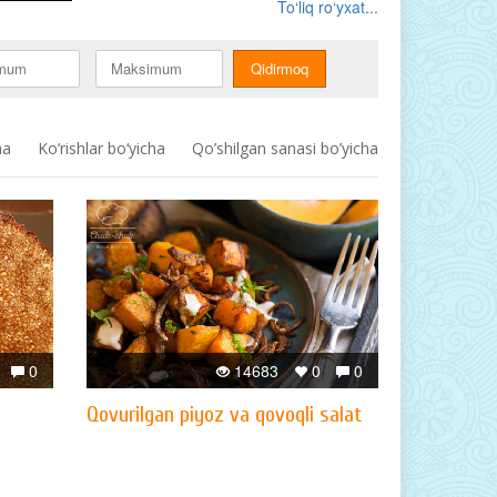
To‘liq ro‘yxat...
ha
Ko‘rishlar bo‘yicha
Qo’shilgan sanasi bo’yicha
0
14683
0
0
Qovurilgan piyoz va qovoqli salat