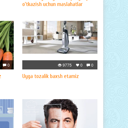
o'tkazish uchun maslahatlar
0
9775
0
0
z
Uyga tozalik baxsh etamiz