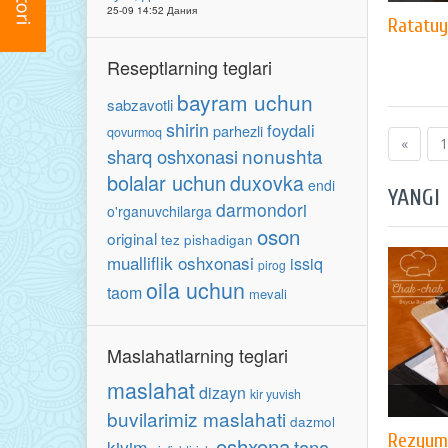
25-09 14:52 Дания
Ratatuy
Reseptlarning teglari
bayram uchun
sabzavotli
shirin
foydali
parhezli
qovurmoq
«
1
nonushta
sharq oshxonasi
bolalar uchun
duxovka
endi
YANGI
darmondori
o'rganuvchilarga
oson
original
tez pishadigan
mualliflik oshxonasi
issiq
pirog
oila uchun
taom
mevali
Maslahatlarning teglari
maslahat
dizayn
kir yuvish
buvilarimiz maslahati
dazmol
Rezyume
oshxona
tana
kiyim