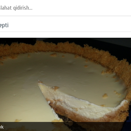
epti
yk