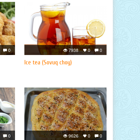
0
7938
0
0
Ice tea (Sovuq choy)
0
9626
0
0