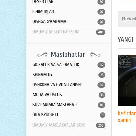
DESERTLAR
50
ICHIMLIKLAR
20
Resept 
QISHGA G'AMLAMA
20
UMUMIY RESEPTLAR SONI
401
YANGI
Maslahatlar
GO'ZALLIK VA SALOMATLIK
82
SHINAM UY
15
OSHXONA VA OVQATLANISH
82
MODA VA USLUB
13
BUVILARIMIZ MASLAHATI
10
Kefirda
OILA BYUDJETI
3
xamiri
UMUMIY MASLAXATLAR SONI
205