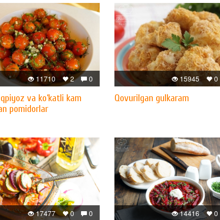
11710
2
0
15945
0
qpiyoz va ko‘katli kam
Qovurilgan gulkaram
an pomidorlar
17477
0
0
14416
0