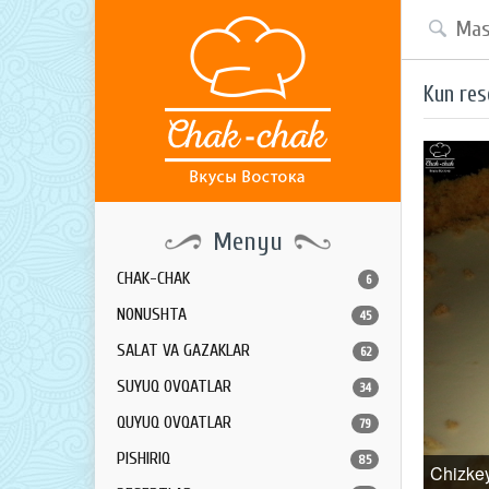
Kun res
Menyu
CHAK-CHAK
6
NONUSHTA
45
SALAT VA GAZAKLAR
62
SUYUQ OVQATLAR
34
QUYUQ OVQATLAR
79
PISHIRIQ
85
Chizke