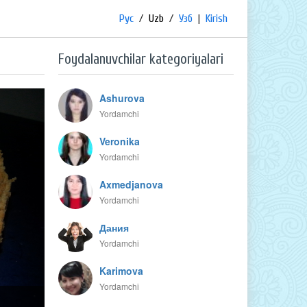
Рус
/
Uzb
/
Узб
|
Kirish
Foydalanuvchilar kategoriyalari
Ashurova
Yordamchi
Veronika
Yordamchi
Axmedjanova
Yordamchi
Дания
Yordamchi
Karimova
Yordamchi