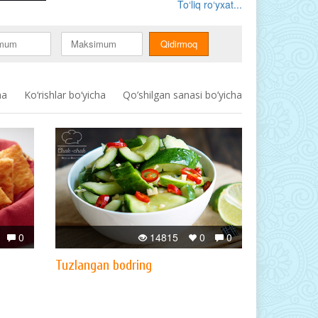
To‘liq ro‘yxat...
ha
Ko‘rishlar bo‘yicha
Qo’shilgan sanasi bo’yicha
0
14815
0
0
Tuzlangan bodring