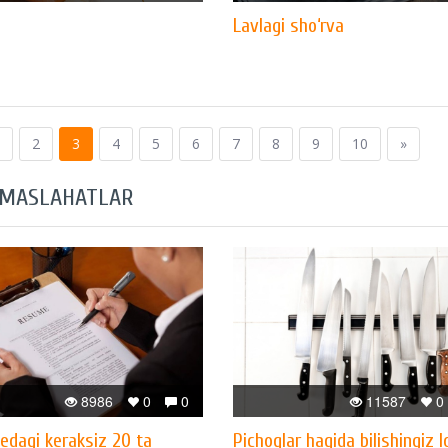
Lavlagi sho‘rva
2
3
4
5
6
7
8
9
10
»
 MASLAHATLAR
8986
0
0
11587
0
dagi keraksiz 20 ta
Pichoqlar haqida bilishingiz 