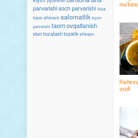
yig'ishtirish
ma'lum
parvarishi
soch parvarishi
toza
salomatlik
shinam
havo
kiyim
taom
ovqatlanish
parvarishi
tozalash
tozalik
idish
shinam
Parhezs
usuli