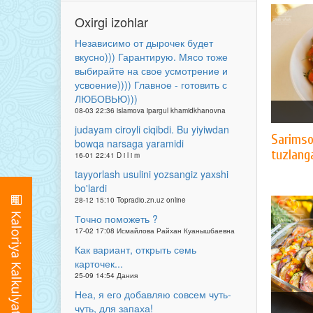
Oxirgi izohlar
Независимо от дырочек будет
вкусно))) Гарантирую. Мясо тоже
выбирайте на свое усмотрение и
усвоение)))) Главное - готовить с
ЛЮБОВЬЮ)))
08-03 22:36 islamova ipargul khamidkhanovna
judayam ciroyli ciqibdi. Bu yiyiwdan
Sarimso
bowqa narsaga yaramidi
tuzlang
16-01 22:41 D i l i m
tayyorlash usulini yozsangiz yaxshi
bo'lardi
28-12 15:10 Topradio.zn.uz online
Точно поможеть ?
17-02 17:08 Исмайлова Райхан Куанышбаевна
Как вариант, открыть семь
карточек...
25-09 14:54 Дания
Неа, я его добавляю совсем чуть-
чуть, для запаха!