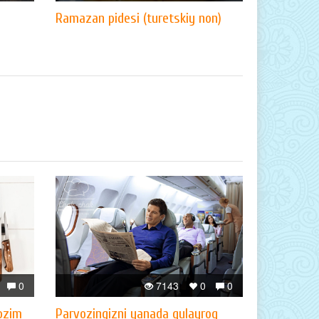
Ramazan pidesi (turetskiy non)
0
7143
0
0
lozim
Parvozingizni yanada qulayroq