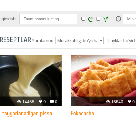
qidirish:
 RESEPTLAR
Saralamoq:
Layklar bo’yic
14465
0
0
16540
0
n tayyorlanadigan pissa
Fokachcha