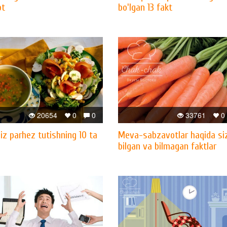
ot
bo'lgan 13 fakt
20654
0
0
33761
0
iz parhez tutishning 10 ta
Meva-sabzavotlar haqida si
bilgan va bilmagan faktlar