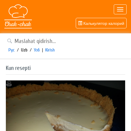
Toggl
navig
Калькулятор калорий
Рус
/
Uzb
/
Узб
|
Kirish
Kun resepti