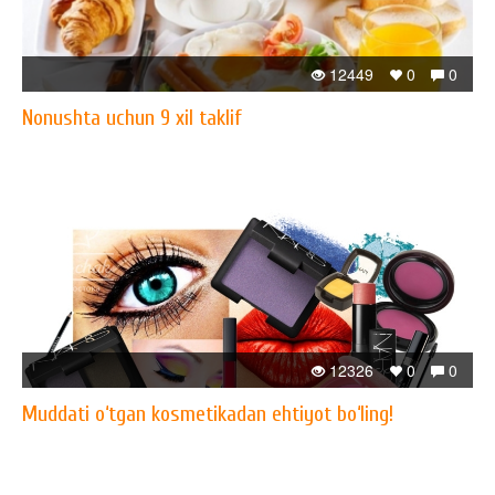
12449
0
0
Nonushta uchun 9 xil taklif
12326
0
0
Muddati o‘tgan kosmetikadan ehtiyot bo‘ling!