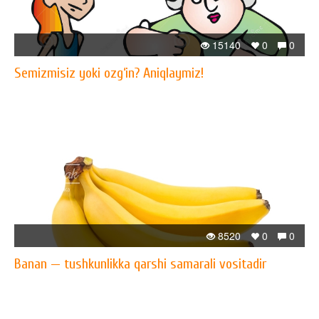
15140
0
0
Semizmisiz yoki ozg‘in? Aniqlaymiz!
8520
0
0
Banan — tushkunlikka qarshi samarali vositadir