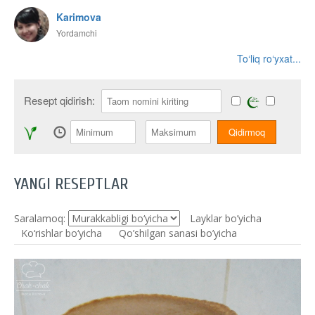
Karimova
Yordamchi
To‘liq ro‘yxat...
Resept qidirish:
YANGI RESEPTLAR
Saralamoq:
Layklar bo’yicha
Ko‘rishlar bo‘yicha
Qo’shilgan sanasi bo’yicha