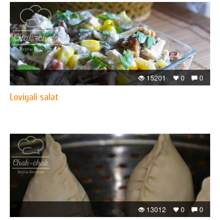
15201
0
0
Loviyali salat
13012
0
0