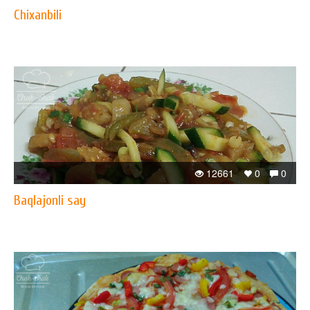
Chixanbili
12661
0
0
Baqlajonli say