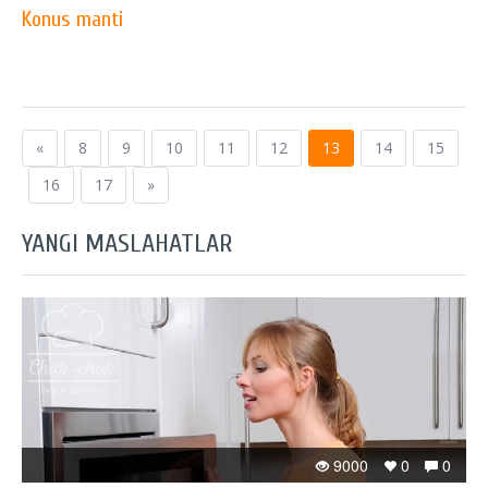
Konus manti
«
8
9
10
11
12
13
14
15
16
17
»
YANGI MASLAHATLAR
9000
0
0