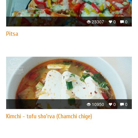
23307
0
0
Pitsa
10950
0
0
Kimchi - tofu sho'rva (Chamchi chige)