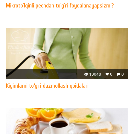
Mikroto`lqinli pechdan to`g`ri foydalanayapsizmi?
13048
0
0
Kiyimlarni to‘g‘ri dazmollash qoidalari