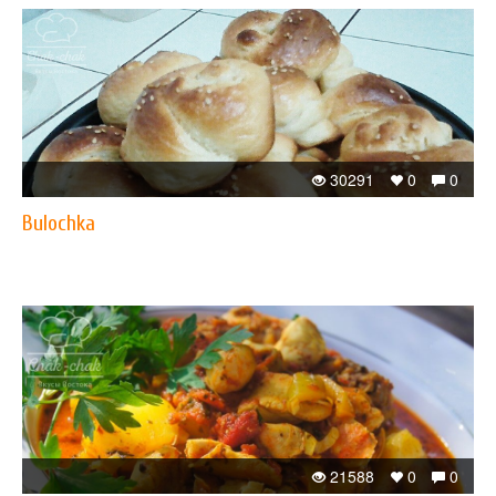
30291
0
0
Bulochka
21588
0
0