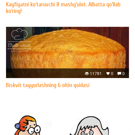
Kayfiyatni ko‘taruvchi 8 mashg‘ulot. Albatta qo‘llab
ko‘ring!
11781
0
0
Biskvit tayyorlashning 6 oltin qoidasi