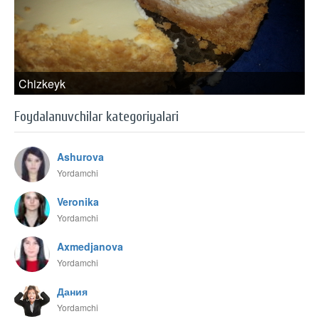
Chizkeyk
Foydalanuvchilar kategoriyalari
Ashurova
Yordamchi
Veronika
Yordamchi
Axmedjanova
Yordamchi
Дания
Yordamchi