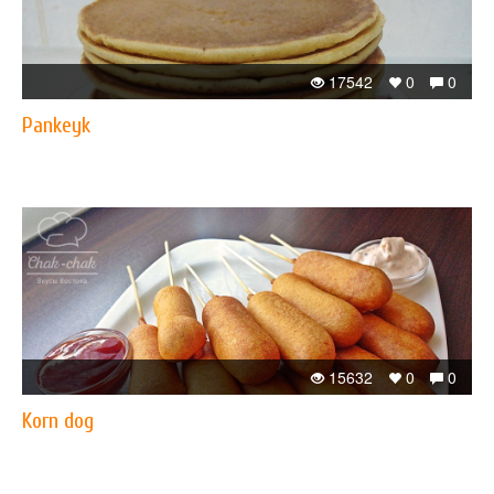
17542
0
0
Pankeyk
15632
0
0
Korn dog