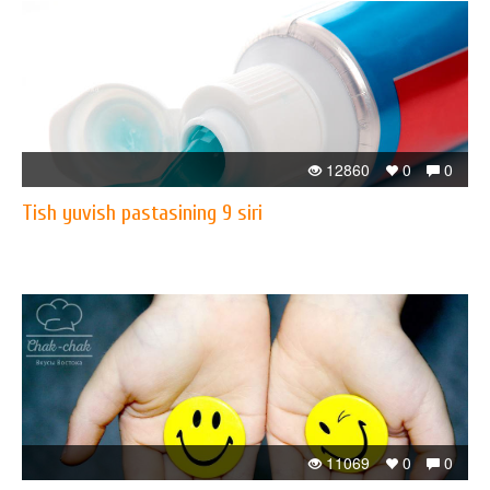
12860
0
0
Tish yuvish pastasining 9 siri
11069
0
0