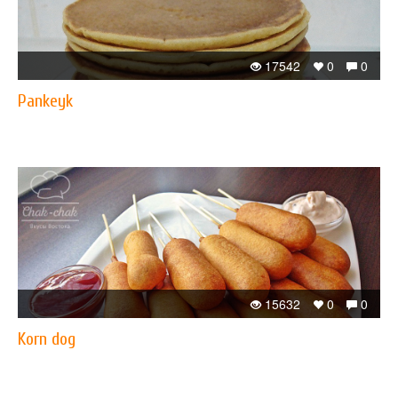
17542
0
0
Pankeyk
15632
0
0
Korn dog