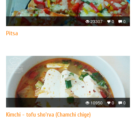
23307
0
0
Pitsa
10950
0
0
Kimchi - tofu sho'rva (Chamchi chige)