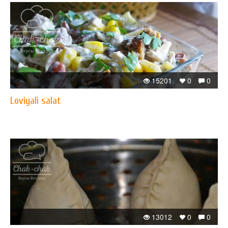
15201
0
0
Loviyali salat
13012
0
0