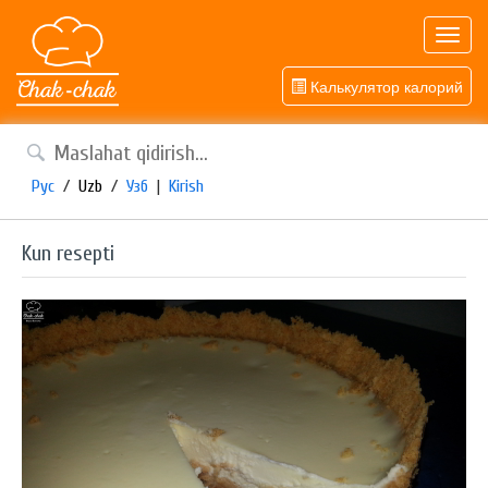
Toggl
navig
Калькулятор калорий
Рус
/
Uzb
/
Узб
|
Kirish
Kun resepti