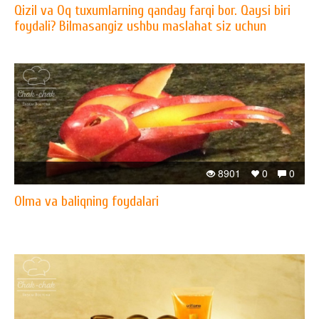
Qizil va Oq tuxumlarning qanday farqi bor. Qaysi biri
foydali? Bilmasangiz ushbu maslahat siz uchun
8901
0
0
Olma va baliqning foydalari