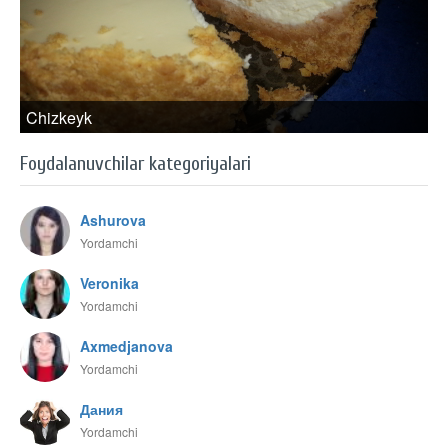
Chizkeyk
Foydalanuvchilar kategoriyalari
Ashurova
Yordamchi
Veronika
Yordamchi
Axmedjanova
Yordamchi
Дания
Yordamchi