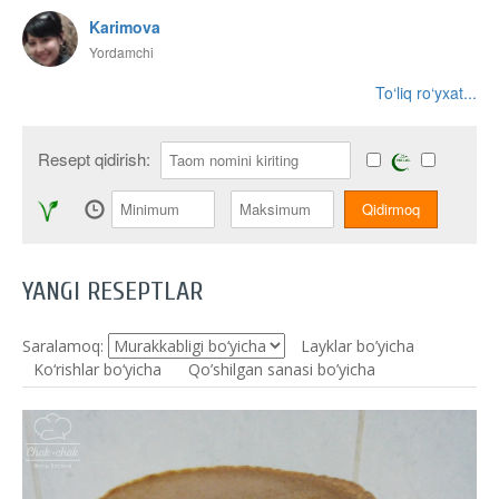
Karimova
Yordamchi
To‘liq ro‘yxat...
Resept qidirish:
YANGI RESEPTLAR
Saralamoq:
Layklar bo’yicha
Ko‘rishlar bo‘yicha
Qo’shilgan sanasi bo’yicha