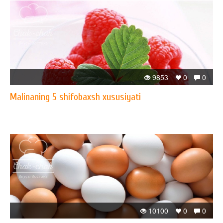
9853
0
0
Malinaning 5 shifobaxsh xususiyati
10100
0
0