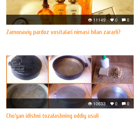
11149
0
0
Zamonaviy pardoz vositalari nimasi bilan zararli?
10633
0
0
Cho‘yan idishni tozalashning oddiy usuli