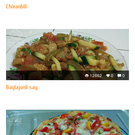
Chixanbili
12662
0
0
Baqlajonli say