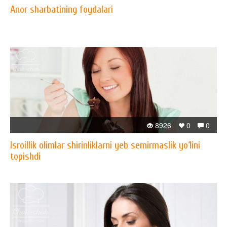
Anor sharbatining foydalari
8926
0
0
Isroillik olimlar shirinliklarni yeb semirmaslik yo‘lini
topishdi