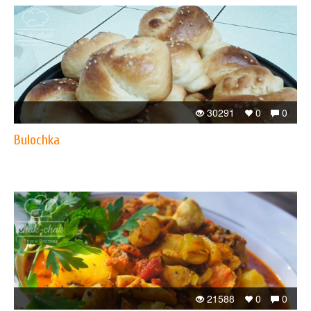
30291
0
0
Bulochka
21588
0
0