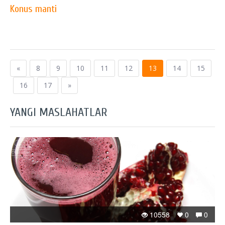
Konus manti
«
8
9
10
11
12
13
14
15
16
17
»
YANGI MASLAHATLAR
10558
0
0