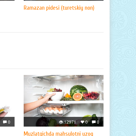
Ramazan pidesi (turetskiy non)
0
12971
0
0
Muzlatgichda mahsulotni uzoq