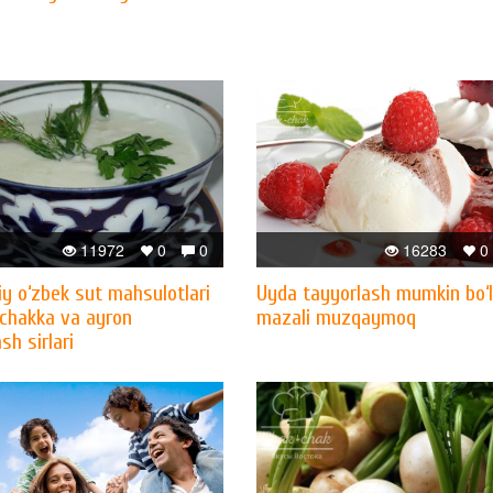
11972
0
0
16283
0
iy o‘zbek sut mahsulotlari
Uyda tayyorlash mumkin bo‘
 chakka va ayron
mazali muzqaymoq
sh sirlari