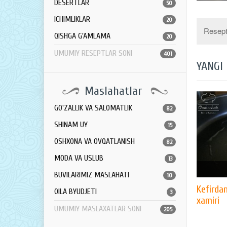
DESERTLAR
50
ICHIMLIKLAR
20
Resept 
QISHGA G'AMLAMA
20
UMUMIY RESEPTLAR SONI
401
YANGI
Maslahatlar
GO'ZALLIK VA SALOMATLIK
82
SHINAM UY
15
OSHXONA VA OVQATLANISH
82
MODA VA USLUB
13
BUVILARIMIZ MASLAHATI
10
Kefirda
OILA BYUDJETI
3
xamiri
UMUMIY MASLAXATLAR SONI
205