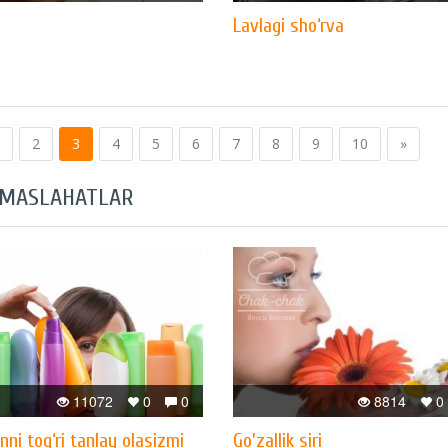
Lavlagi sho‘rva
2
3
4
5
6
7
8
9
10
»
 MASLAHATLAR
11072
0
0
8814
0
ni tog‘ri tanlay olasizmi
Go'zallik siri