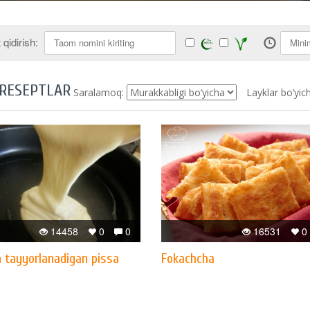
qidirish:
 RESEPTLAR
Saralamoq:
Layklar bo’yic
14458
0
0
16531
0
n tayyorlanadigan pissa
Fokachcha