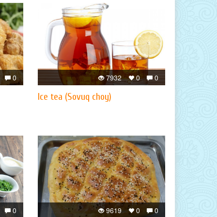
0
7932
0
0
Ice tea (Sovuq choy)
0
9619
0
0