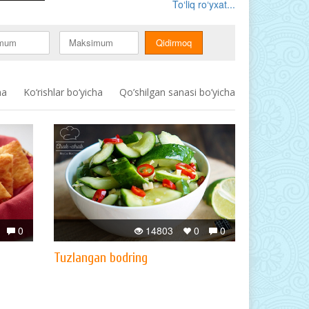
To‘liq ro‘yxat...
ha
Ko‘rishlar bo‘yicha
Qo’shilgan sanasi bo’yicha
0
14803
0
0
Tuzlangan bodring