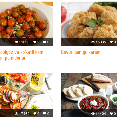
11698
2
0
15935
0
qpiyoz va ko‘katli kam
Qovurilgan gulkaram
an pomidorlar
17469
0
0
14404
0