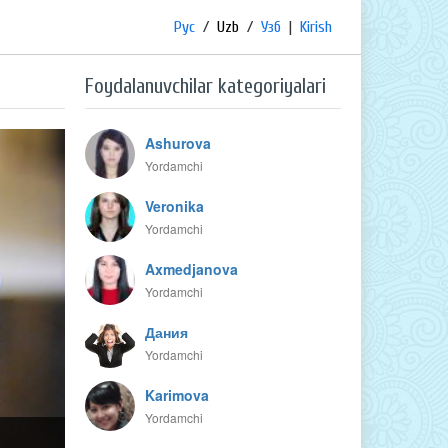
Рус
/
Uzb
/
Узб
|
Kirish
Foydalanuvchilar kategoriyalari
Ashurova
Yordamchi
Veronika
Yordamchi
Axmedjanova
Yordamchi
Дания
Yordamchi
Karimova
Yordamchi