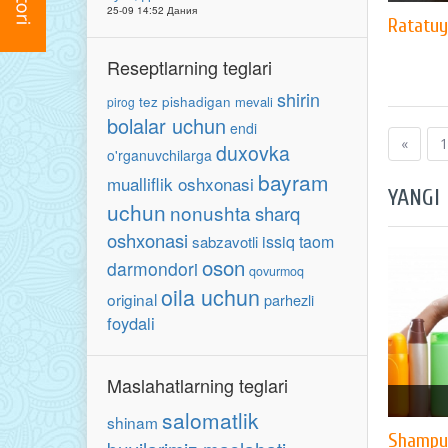
25-09 14:52 Дания
Ratatuy
Reseptlarning teglari
shirin
tez pishadigan
mevali
pirog
bolalar uchun
endi
«
1
duxovka
o'rganuvchilarga
bayram
mualliflik oshxonasi
YANGI
uchun
nonushta
sharq
oshxonasi
issiq taom
sabzavotli
oson
darmondori
qovurmoq
oila uchun
original
parhezli
foydali
Maslahatlarning teglari
salomatlik
shinam
Shampun