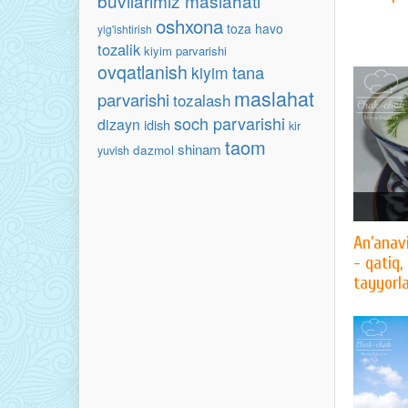
buvilarimiz maslahati
oshxona
toza havo
yig'ishtirish
tozalik
kiyim parvarishi
ovqatlanish
tana
kiyim
maslahat
parvarishi
tozalash
soch parvarishi
dizayn
idish
kir
taom
shinam
dazmol
yuvish
An’anav
- qatiq,
tayyorla