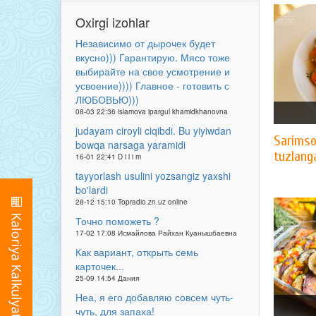
Oxirgi izohlar
Независимо от дырочек будет
вкусно))) Гарантирую. Мясо тоже
выбирайте на свое усмотрение и
усвоение)))) Главное - готовить с
ЛЮБОВЬЮ)))
08-03 22:36 islamova ipargul khamidkhanovna
judayam ciroyli ciqibdi. Bu yiyiwdan
Sarimso
bowqa narsaga yaramidi
tuzlang
16-01 22:41 D i l i m
tayyorlash usulini yozsangiz yaxshi
bo'lardi
28-12 15:10 Topradio.zn.uz online
Точно поможеть ?
17-02 17:08 Исмайлова Райхан Куанышбаевна
Как вариант, открыть семь
карточек...
25-09 14:54 Дания
Неа, я его добавляю совсем чуть-
чуть, для запаха!