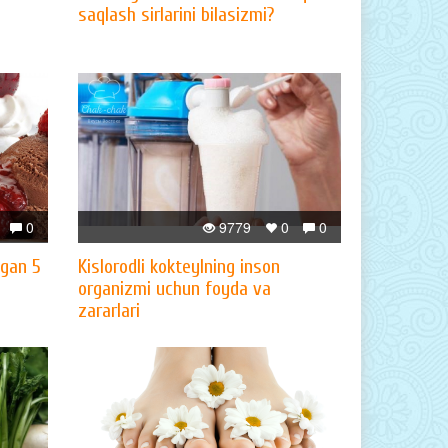
saqlash sirlarini bilasizmi?
0
9779
0
0
lgan 5
Kislorodli kokteylning inson
organizmi uchun foyda va
zararlari