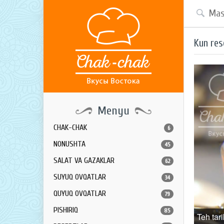
Kun res
Menyu
CHAK-CHAK
6
NONUSHTA
45
SALAT VA GAZAKLAR
62
SUYUQ OVQATLAR
34
QUYUQ OVQATLAR
79
PISHIRIQ
85
Teh tar