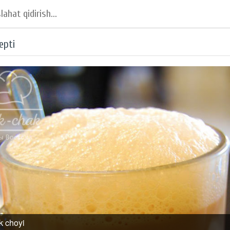
epti
ik choyi