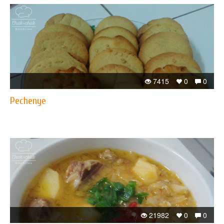
7415
0
0
Pechenye
21982
0
0