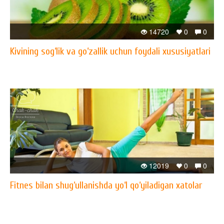
14720
0
0
Kivining sog‘lik va go‘zallik uchun foydali xususiyatlari
12019
0
0
Fitnes bilan shug‘ullanishda yo‘l qo‘yiladigan xatolar