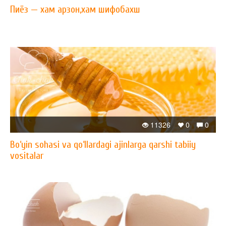
Пиёз — xам арзон,xам шифобахш
11326
0
0
Bo‘yin sohasi va qo‘llardagi ajinlarga qarshi tabiiy
vositalar