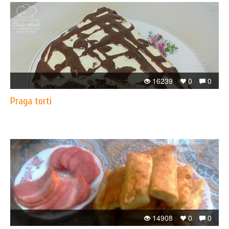
16239
0
0
Praga torti
14908
0
0