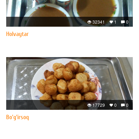
32341
1
0
Holvaytar
17729
0
0
Bo'g'irsoq