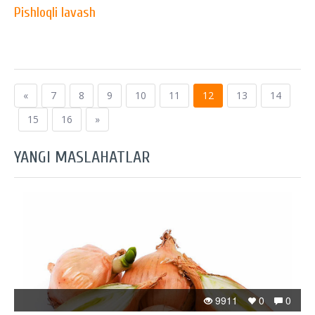
Pishloqli lavash
«
7
8
9
10
11
12
13
14
15
16
»
YANGI MASLAHATLAR
9911
0
0