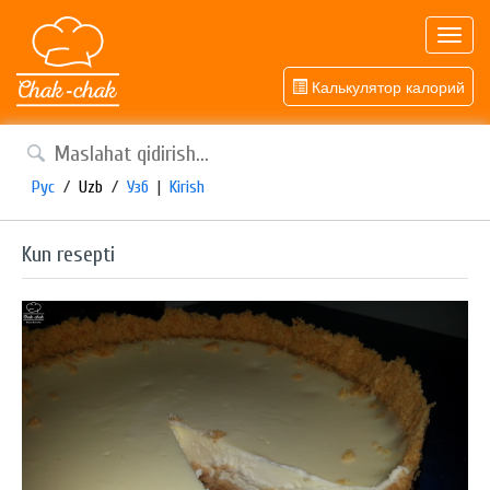
Toggl
navig
Калькулятор калорий
Рус
/
Uzb
/
Узб
|
Kirish
Kun resepti