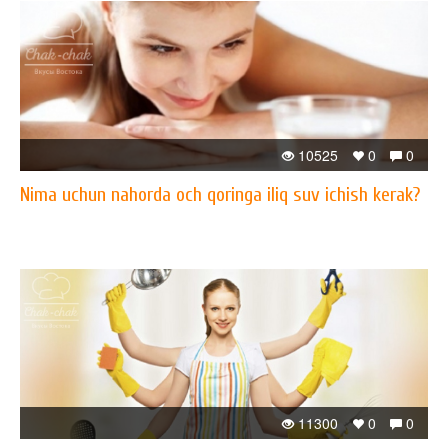
10525
0
0
Nima uchun nahorda och qoringa iliq suv ichish kerak?
11300
0
0