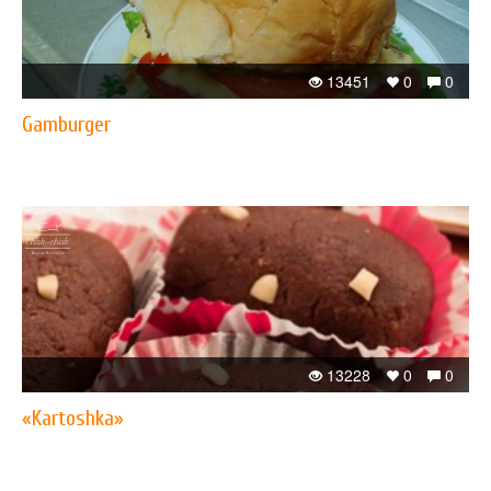
13451
0
0
Gamburger
13228
0
0
«Kartoshka»