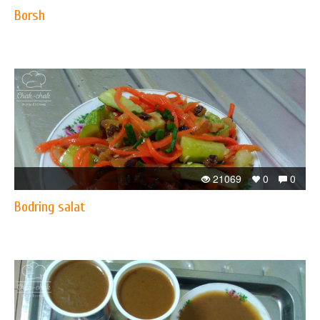
Borsh
21069
0
0
Bodring salat