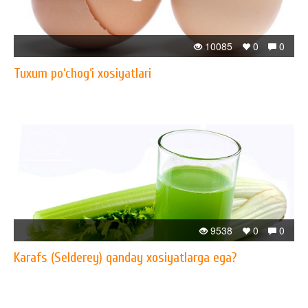
10085
0
0
Tuxum po‘chog‘i xosiyatlari
9538
0
0
Karafs (Selderey) qanday xosiyatlarga ega?