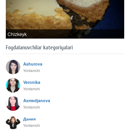
Chizkeyk
Foydalanuvchilar kategoriyalari
Ashurova
Yordamchi
Veronika
Yordamchi
Axmedjanova
Yordamchi
Дания
Yordamchi