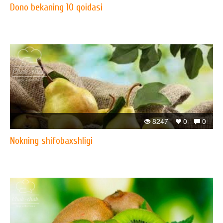
Dono bekaning 10 qoidasi
8247
0
0
Nokning shifobaxshligi