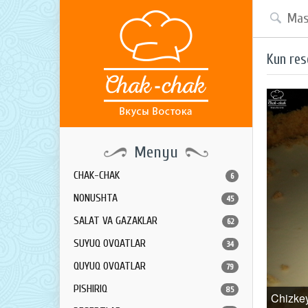
Kun res
Menyu
CHAK-CHAK
6
NONUSHTA
45
SALAT VA GAZAKLAR
62
SUYUQ OVQATLAR
34
QUYUQ OVQATLAR
79
PISHIRIQ
85
Chizke