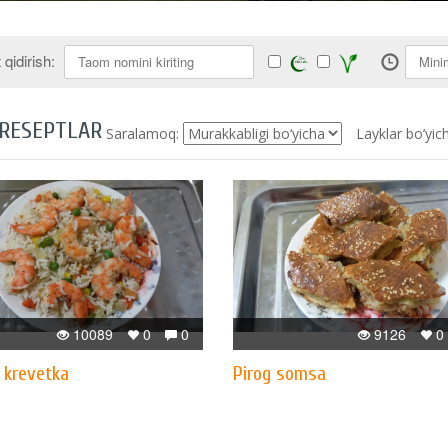
qidirish:
 RESEPTLAR
Saralamoq:
Layklar bo’yic
10089
0
0
9126
0
i krevetka
Pirog somsa