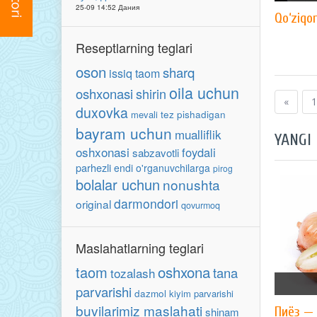
25-09 14:52 Дания
Qo‘ziqor
Reseptlarning teglari
oson
sharq
issiq taom
oila uchun
oshxonasi
shirin
«
1
duxovka
mevali
tez pishadigan
bayram uchun
mualliflik
YANGI
oshxonasi
foydali
sabzavotli
parhezli
endi o'rganuvchilarga
pirog
bolalar uchun
nonushta
darmondori
original
qovurmoq
Maslahatlarning teglari
oshxona
taom
tana
tozalash
parvarishi
dazmol
kiyim parvarishi
buvilarimiz maslahati
Пиёз — 
shinam