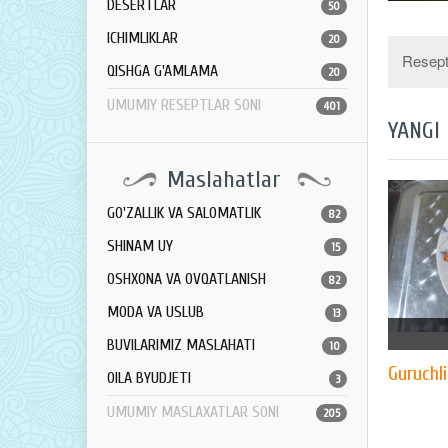
DESERTLAR
50
ICHIMLIKLAR
20
Resept 
QISHGA G'AMLAMA
20
UMUMIY RESEPTLAR SONI
401
YANGI
Maslahatlar
GO'ZALLIK VA SALOMATLIK
82
SHINAM UY
15
OSHXONA VA OVQATLANISH
82
MODA VA USLUB
13
BUVILARIMIZ MASLAHATI
10
Guruchl
OILA BYUDJETI
3
UMUMIY MASLAXATLAR SONI
205