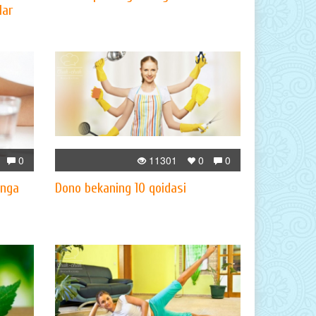
lar
0
11301
0
0
inga
Dono bekaning 10 qoidasi