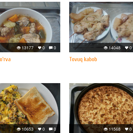
13177
0
0
14048
0
o'rva
Tovuq kabob
10653
0
0
11568
0