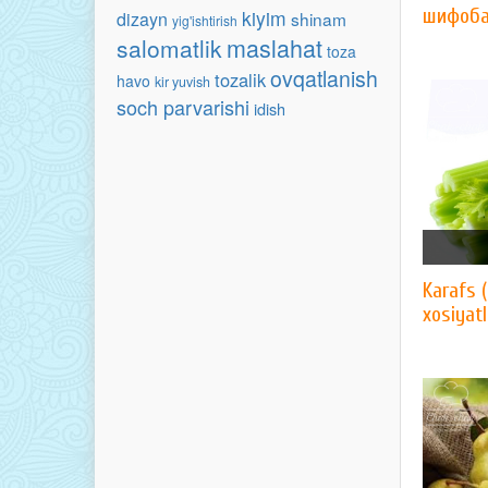
шифоб
kiyim
dizayn
shinam
yig'ishtirish
maslahat
salomatlik
toza
ovqatlanish
tozalik
havo
kir yuvish
soch parvarishi
idish
Karafs 
xosiyat