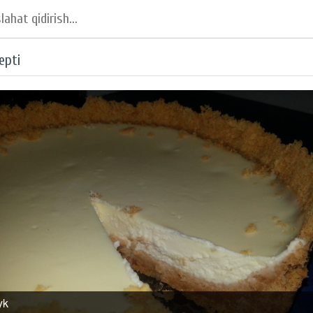
epti
yk