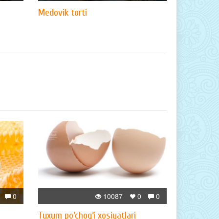
Medovik torti
0
10087
0
0
Tuxum po‘chog‘i xosiyatlari