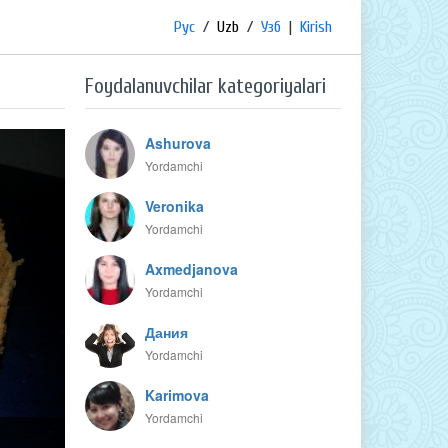
Рус
/
Uzb
/
Узб
|
Kirish
Foydalanuvchilar kategoriyalari
Ashurova
Yordamchi
Veronika
Yordamchi
Axmedjanova
Yordamchi
Дания
Yordamchi
Karimova
Yordamchi