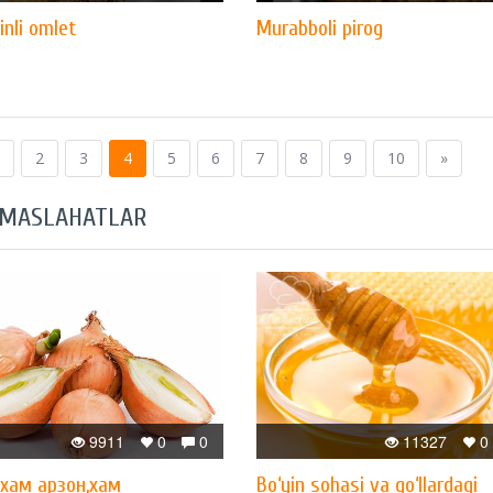
inli omlet
Murabboli pirog
2
3
4
5
6
7
8
9
10
»
 MASLAHATLAR
9911
0
0
11327
0
xам арзон,xам
Bo‘yin sohasi va qo‘llardagi