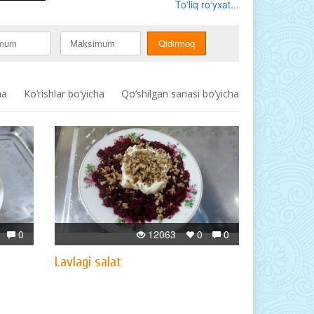
To‘liq ro‘yxat...
ha
Ko‘rishlar bo‘yicha
Qo’shilgan sanasi bo’yicha
0
12063
0
0
Lavlagi salat