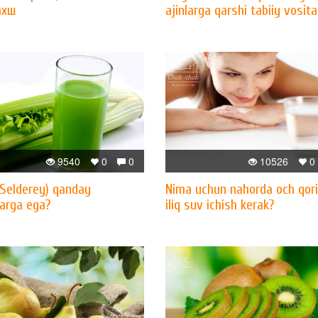
ахш
ajinlarga qarshi tabiiy vosita
9540
0
0
10526
0
(Selderey) qanday
Nima uchun nahorda och qor
larga ega?
iliq suv ichish kerak?