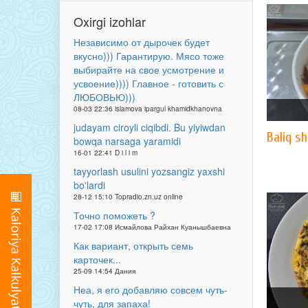
Oxirgi izohlar
Независимо от дырочек будет
вкусно))) Гарантирую. Мясо тоже
выбирайте на свое усмотрение и
усвоение)))) Главное - готовить с
ЛЮБОВЬЮ)))
08-03 22:36 islamova ipargul khamidkhanovna
judayam ciroyli ciqibdi. Bu yiyiwdan
Baliq sh
bowqa narsaga yaramidi
16-01 22:41 D i l i m
tayyorlash usulini yozsangiz yaxshi
bo'lardi
28-12 15:10 Topradio.zn.uz online
Точно поможеть ?
17-02 17:08 Исмайлова Райхан Куанышбаевна
Как вариант, открыть семь
карточек...
25-09 14:54 Дания
Неа, я его добавляю совсем чуть-
чуть, для запаха!