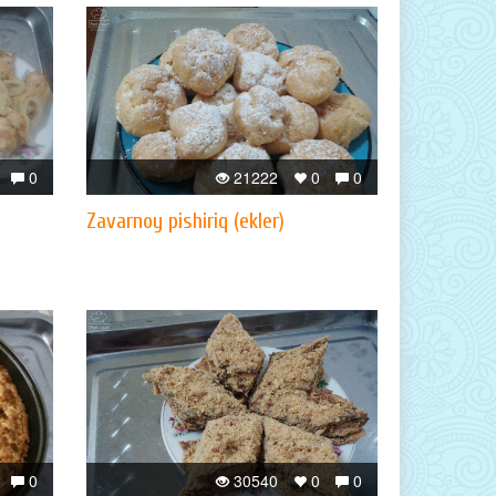
0
21222
0
0
Zavarnoy pishiriq (ekler)
0
30540
0
0