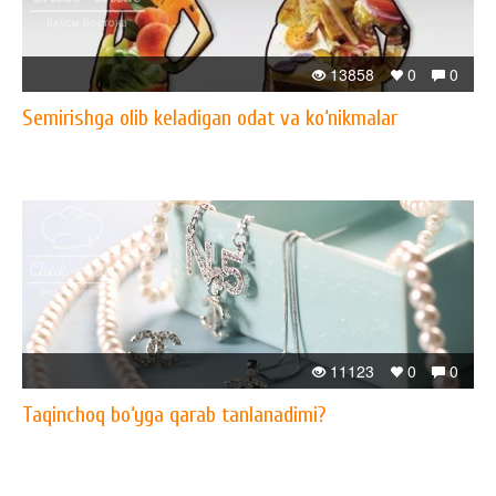
13858
0
0
Semirishga olib keladigan odat va ko‘nikmalar
11123
0
0
Taqinchoq bo‘yga qarab tanlanadimi?