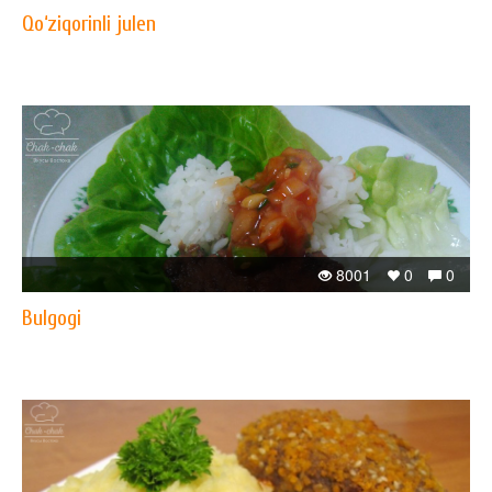
Qo‘ziqorinli julen
8001
0
0
Bulgogi