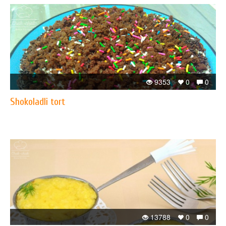
9353
0
0
Shokoladli tort
13788
0
0