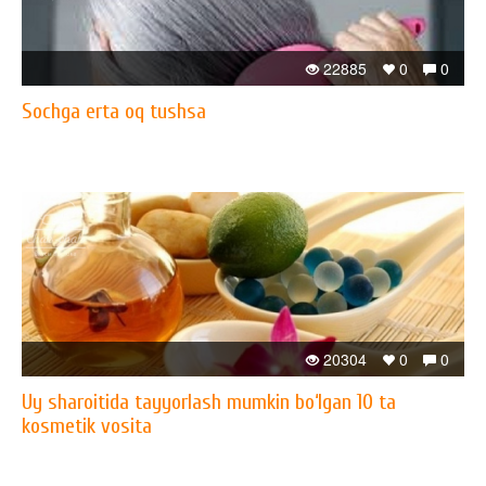
22885
0
0
Sochga erta oq tushsa
20304
0
0
Uy sharoitida tayyorlash mumkin bo‘lgan 10 ta
kosmetik vosita