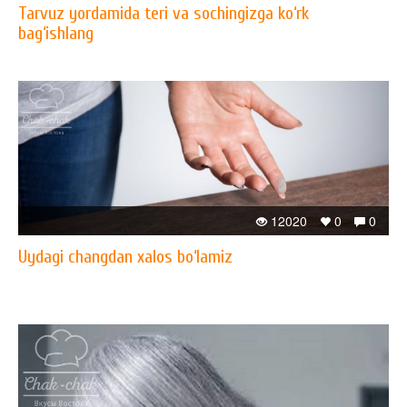
Tarvuz yordamida teri va sochingizga ko‘rk
bag‘ishlang
12020
0
0
Uydagi changdan xalos bo‘lamiz