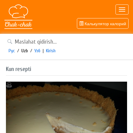
Toggl
navig
Калькулятор калорий
Рус
/
Uzb
/
Узб
|
Kirish
Kun resepti