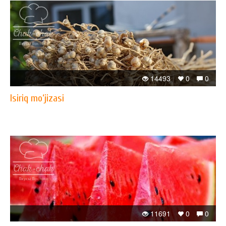
14493
0
0
Isiriq mo‘jizasi
11691
0
0