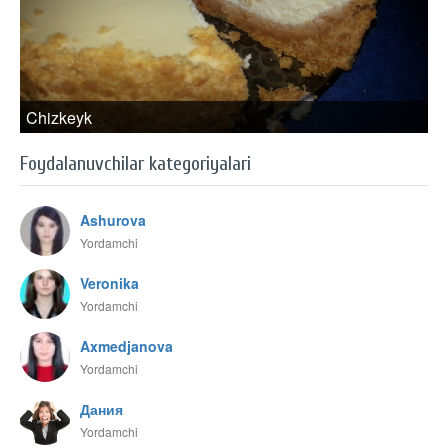
Chizkeyk
Foydalanuvchilar kategoriyalari
Ashurova
Yordamchi
Veronika
Yordamchi
Axmedjanova
Yordamchi
Дания
Yordamchi