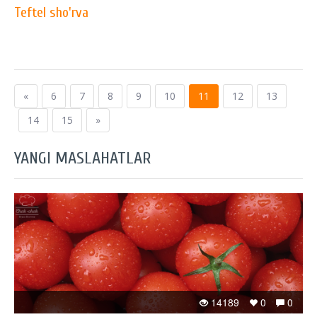
Teftel sho'rva
«
6
7
8
9
10
11
12
13
14
15
»
YANGI MASLAHATLAR
14189
0
0