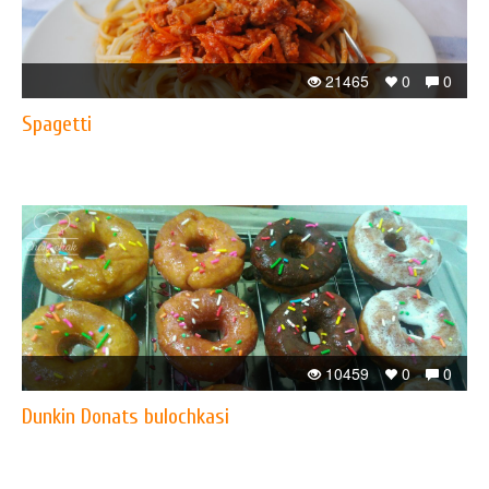
21465
0
0
Spagetti
10459
0
0
Dunkin Donats bulochkasi