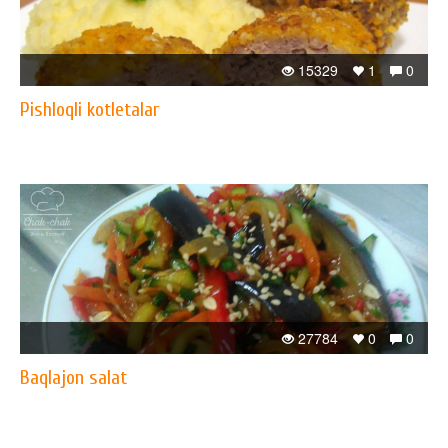
15329
1
0
Pishloqli kotletalar
27784
0
0
Baqlajon salat