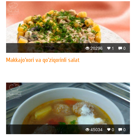
20296
1
0
Makkajo‘xori va qo‘ziqorinli salat
45034
0
0