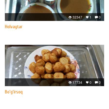
32347
1
0
Holvaytar
17734
0
0
Bo'g'irsoq