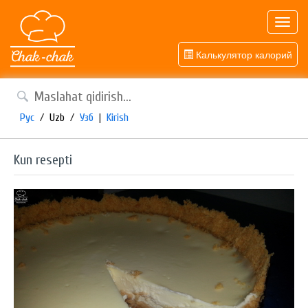
Toggl
navig
Калькулятор калорий
Рус
/
Uzb
/
Узб
|
Kirish
Kun resepti