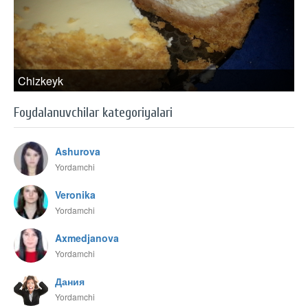
Chizkeyk
Foydalanuvchilar kategoriyalari
Ashurova
Yordamchi
Veronika
Yordamchi
Axmedjanova
Yordamchi
Дания
Yordamchi