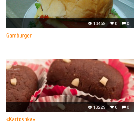
13459
0
0
Gamburger
13229
0
0
«Kartoshka»