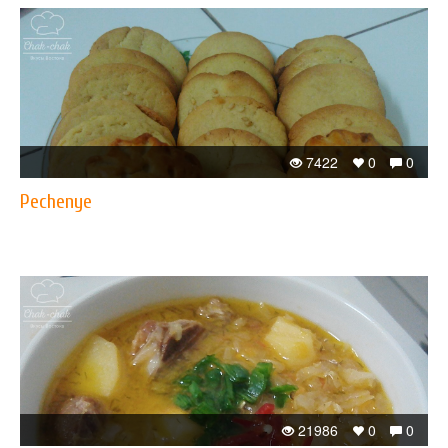
7422
0
0
Pechenye
21986
0
0