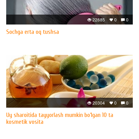
22885
0
0
Sochga erta oq tushsa
20304
0
0
Uy sharoitida tayyorlash mumkin bo‘lgan 10 ta
kosmetik vosita