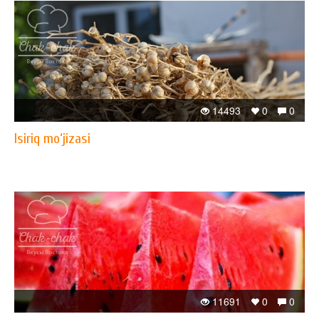
14493
0
0
Isiriq mo‘jizasi
11691
0
0