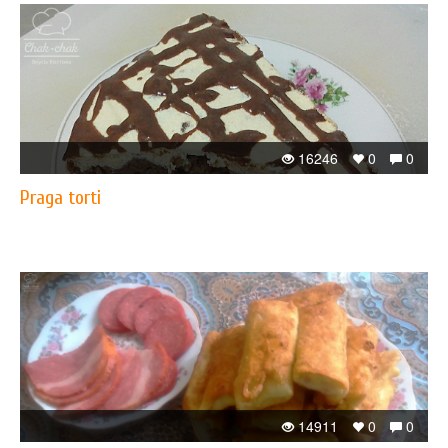
16246
0
0
Praga torti
14911
0
0