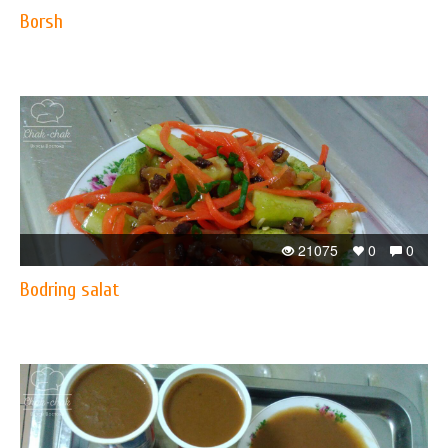
Borsh
21075
0
0
Bodring salat