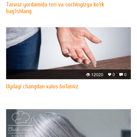
Tarvuz yordamida teri va sochingizga ko‘rk
bag‘ishlang
12020
0
0
Uydagi changdan xalos bo‘lamiz