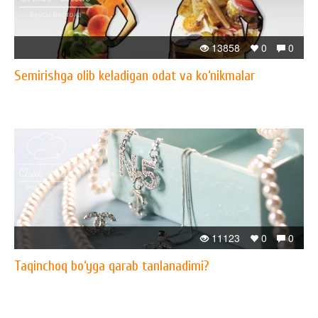
13858
0
0
Semirishga olib keladigan odat va ko‘nikmalar
11123
0
0
Taqinchoq bo‘yga qarab tanlanadimi?