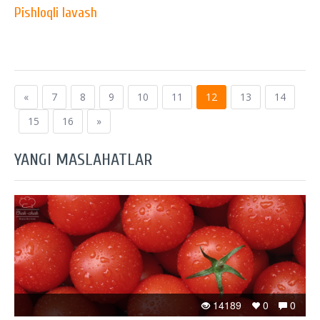
Pishloqli lavash
«
7
8
9
10
11
12
13
14
15
16
»
YANGI MASLAHATLAR
14189
0
0