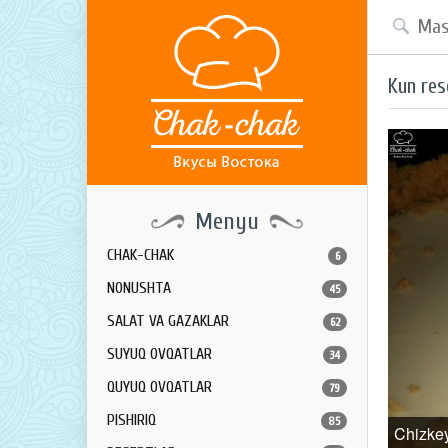
Kun res
Menyu
CHAK-CHAK
6
NONUSHTA
45
SALAT VA GAZAKLAR
62
SUYUQ OVQATLAR
34
QUYUQ OVQATLAR
79
PISHIRIQ
85
Chizke