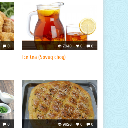
0
7940
0
0
Ice tea (Sovuq choy)
0
9626
0
0