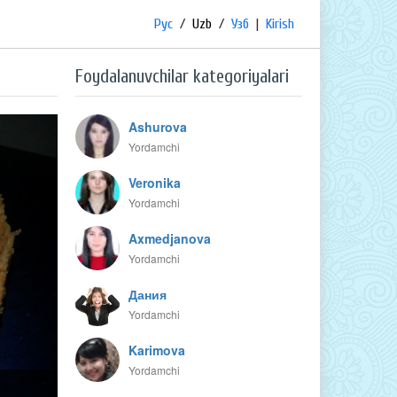
Рус
/
Uzb
/
Узб
|
Kirish
Foydalanuvchilar kategoriyalari
Ashurova
Yordamchi
Veronika
Yordamchi
Axmedjanova
Yordamchi
Дания
Yordamchi
Karimova
Yordamchi