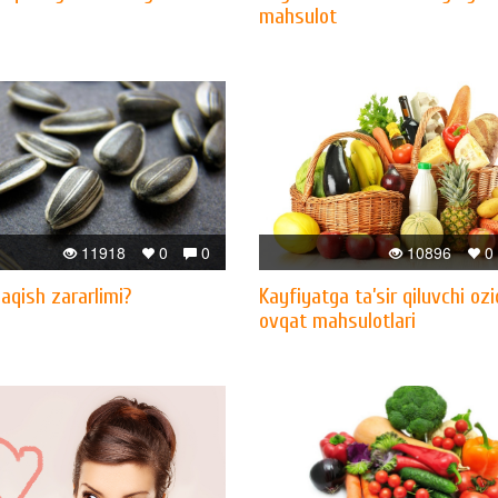
mahsulot
11918
0
0
10896
0
aqish zararlimi?
Kayfiyatga ta’sir qiluvchi ozi
ovqat mahsulotlari