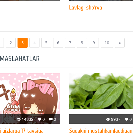
Lavlagi sho‘rva
2
3
4
5
6
7
8
9
10
»
 MASLAHATLAR
14332
0
0
9937
0
i qizlarga 17 tavsiya
Suyakni mustahkamlaydigan