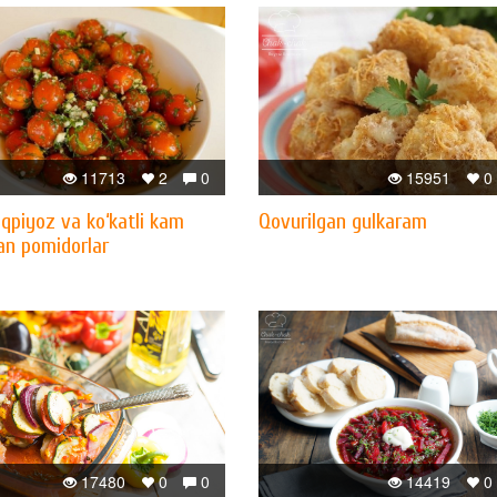
11713
2
0
15951
0
qpiyoz va ko‘katli kam
Qovurilgan gulkaram
an pomidorlar
17480
0
0
14419
0