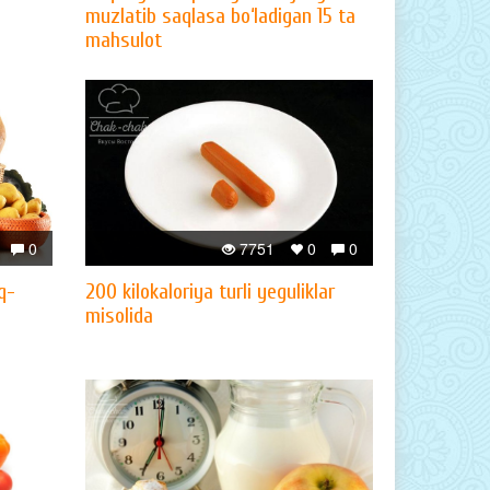
muzlatib saqlasa bo‘ladigan 15 ta
mahsulot
0
7751
0
0
q-
200 kilokaloriya turli yeguliklar
misolida