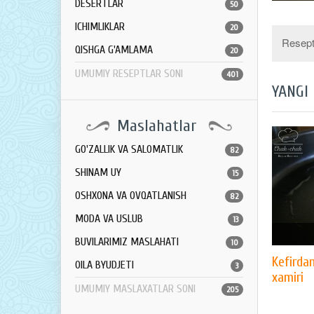
DESERTLAR
50
ICHIMLIKLAR
20
Resept 
QISHGA G'AMLAMA
20
UMUMIY RESEPTLAR SONI
401
YANGI
Maslahatlar
GO'ZALLIK VA SALOMATLIK
82
SHINAM UY
15
OSHXONA VA OVQATLANISH
82
MODA VA USLUB
13
BUVILARIMIZ MASLAHATI
10
Kefirda
OILA BYUDJETI
3
xamiri
UMUMIY MASLAXATLAR SONI
205