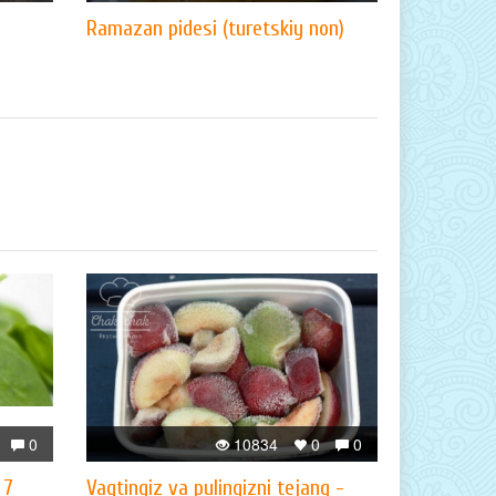
Ramazan pidesi (turetskiy non)
0
10834
0
0
 7
Vaqtingiz va pulingizni tejang -