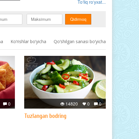
To‘liq ro‘yxat...
ha
Ko‘rishlar bo‘yicha
Qo’shilgan sanasi bo’yicha
0
14820
0
0
Tuzlangan bodring