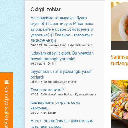
Oxirgi izohlar
Независимо от дырочек будет
вкусно))) Гарантирую. Мясо тоже
выбирайте на свое усмотрение и
усвоение)))) Главное - готовить с
ЛЮБОВЬЮ)))
08-03 22:36 islamova ipargul khamidkhanovna
judayam ciroyli ciqibdi. Bu yiyiwdan
Sarimso
bowqa narsaga yaramidi
tuzlang
16-01 22:41 D i l i m
tayyorlash usulini yozsangiz yaxshi
bo'lardi
28-12 15:10 Topradio.zn.uz online
Точно поможеть ?
17-02 17:08 Исмайлова Райхан Куанышбаевна
Как вариант, открыть семь
карточек...
25-09 14:54 Дания
Неа, я его добавляю совсем чуть-
чуть, для запаха!