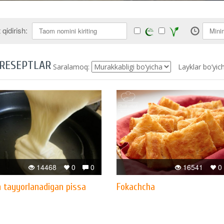
qidirish:
 RESEPTLAR
Saralamoq:
Layklar bo’yic
14468
0
0
16541
0
n tayyorlanadigan pissa
Fokachcha