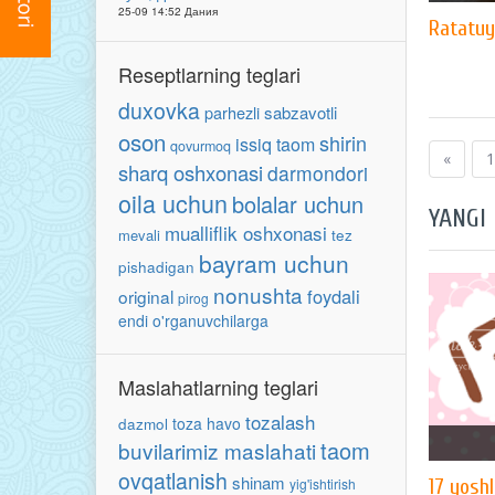
25-09 14:52 Дания
Ratatuy
Reseptlarning teglari
duxovka
parhezli
sabzavotli
oson
shirin
issiq taom
qovurmoq
«
1
sharq oshxonasi
darmondori
oila uchun
bolalar uchun
YANGI
mualliflik oshxonasi
mevali
tez
bayram uchun
pishadigan
nonushta
foydali
original
pirog
endi o'rganuvchilarga
Maslahatlarning teglari
tozalash
toza havo
dazmol
taom
buvilarimiz maslahati
ovqatlanish
shinam
yig'ishtirish
17 yoshl