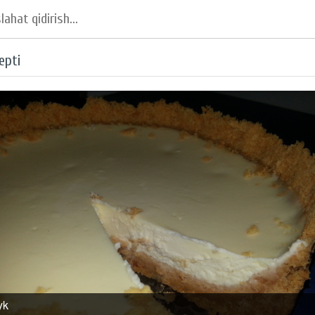
epti
yk