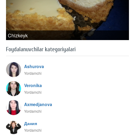
Chizkeyk
Foydalanuvchilar kategoriyalari
Ashurova
Yordamchi
Veronika
Yordamchi
Axmedjanova
Yordamchi
Дания
Yordamchi