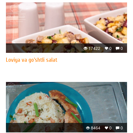
17422
0
0
Loviya va go‘shtli salat
8464
0
0