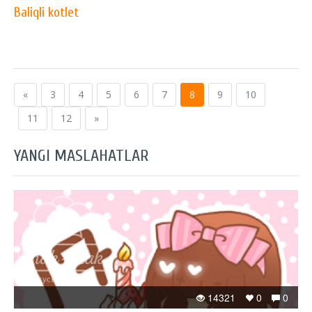
Baliqli kotlet
«
3
4
5
6
7
8
9
10
11
12
»
YANGI MASLAHATLAR
14321
0
0