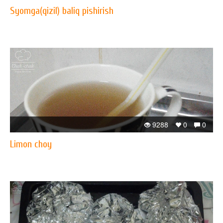
Syomga(qizil) baliq pishirish
9288
0
0
Limon choy