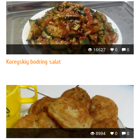
16627
0
0
Koreyskiy bodring salat
8994
0
0