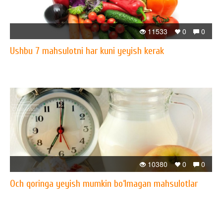
11533
0
0
Ushbu 7 mahsulotni har kuni yeyish kerak
10380
0
0
Och qoringa yeyish mumkin bo‘lmagan mahsulotlar