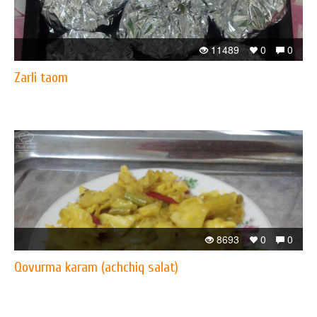
11489
0
0
Zarli taom
8693
0
0
Qovurma karam (achchiq salat)