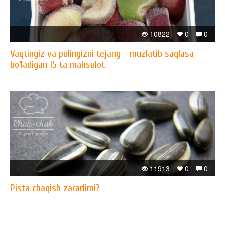
10822
0
0
Vaqtingiz va pulingizni tejang - muzlatib saqlasa
bo‘ladigan 15 ta mahsulot
11913
0
0
Pista chaqish zararlimi?