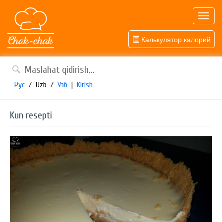
Toggl
navig
Калькулятор калорий
Рус
/
Uzb
/
Узб
|
Kirish
Kun resepti