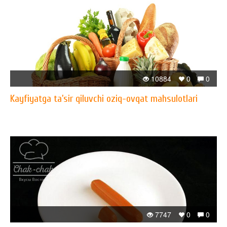
10884
0
0
Kayfiyatga ta’sir qiluvchi oziq-ovqat mahsulotlari
7747
0
0