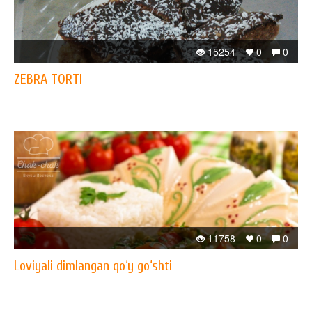
15254
0
0
ZEBRA TORTI
11758
0
0
Loviyali dimlangan qo‘y go‘shti