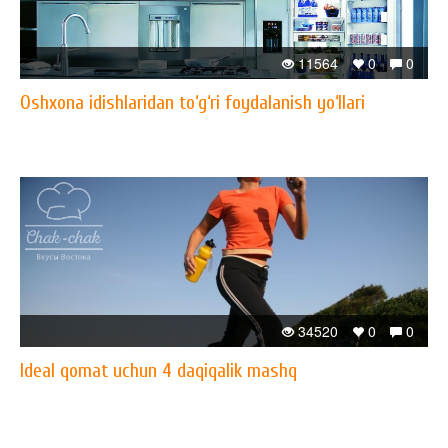
11564
0
0
Oshxona idishlaridan to‘g‘ri foydalanish yo‘llari
34520
0
0
Ideal qomat uchun 4 daqiqalik mashq