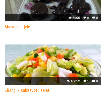
8905
0
0
Shokoladli jele
18652
1
0
«Rangli» sabzavotli salat