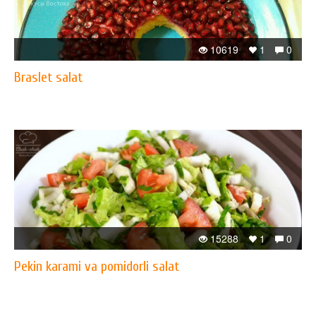
10619
1
0
Braslet salat
15288
1
0
Pekin karami va pomidorli salat