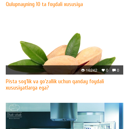
Qulupnayning 10 ta foydali xususiya
16242
0
0
Pista sog‘lik va go‘zallik uchun qanday foydali
xususiyatlarga ega?