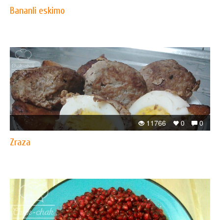
Bananli eskimo
11766
0
0
Zraza