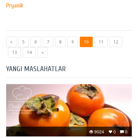
Pryanik
«
5
6
7
8
9
10
11
12
13
14
»
YANGI MASLAHATLAR
9024
0
0