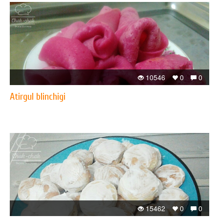
10546
0
0
Atirgul blinchigi
15462
0
0