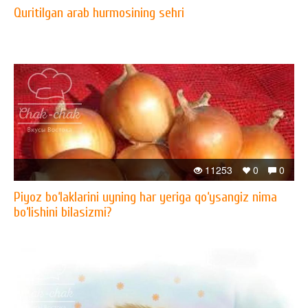
Quritilgan arab hurmosining sehri
11253
0
0
Piyoz bo‘laklarini uyning har yeriga qo‘ysangiz nima
bo‘lishini bilasizmi?