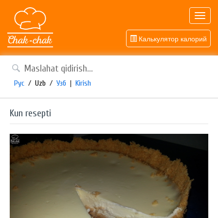
Toggl
navig
Калькулятор калорий
Рус
/
Uzb
/
Узб
|
Kirish
Kun resepti