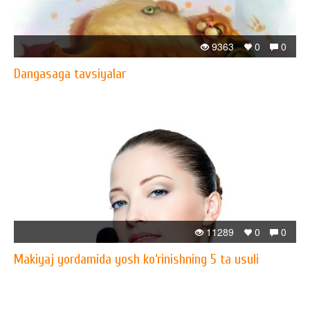
9363
0
0
Dangasaga tavsiyalar
11289
0
0
Makiyaj yordamida yosh ko‘rinishning 5 ta usuli