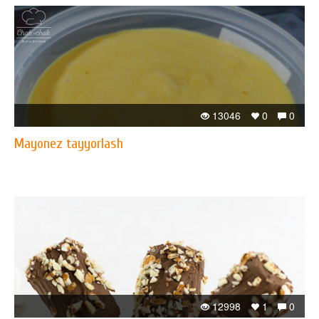
13046
0
0
Mayonez tayyorlash
12998
1
0