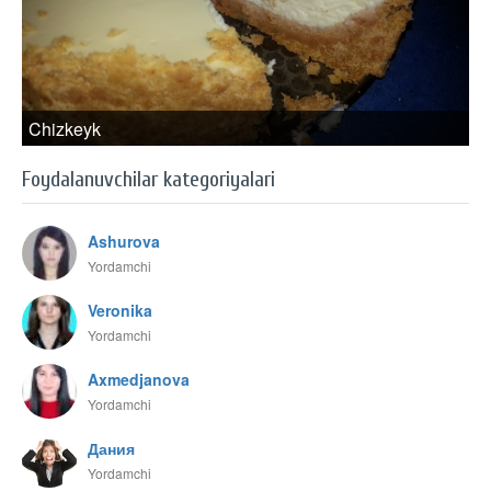
Chizkeyk
Foydalanuvchilar kategoriyalari
Ashurova
Yordamchi
Veronika
Yordamchi
Axmedjanova
Yordamchi
Дания
Yordamchi