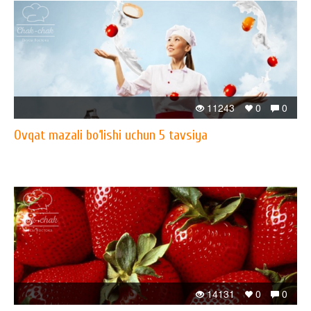
11243
0
0
Ovqat mazali bo‘lishi uchun 5 tavsiya
14131
0
0