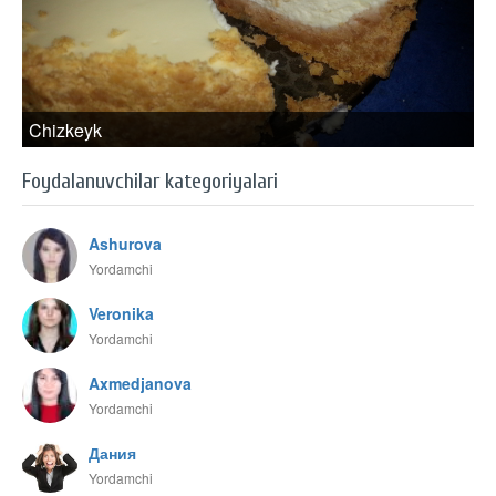
Chizkeyk
Foydalanuvchilar kategoriyalari
Ashurova
Yordamchi
Veronika
Yordamchi
Axmedjanova
Yordamchi
Дания
Yordamchi