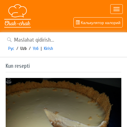
Toggl
navig
Калькулятор калорий
Рус
/
Uzb
/
Узб
|
Kirish
Kun resepti