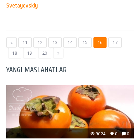
Svetayevskiy
«
11
12
13
14
15
16
17
18
19
20
»
YANGI MASLAHATLAR
9024
0
0