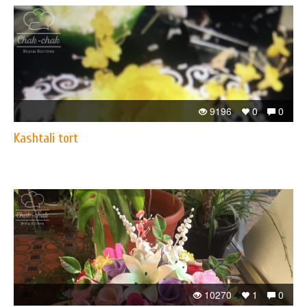
9196
0
0
Kashtali tort
10270
1
0