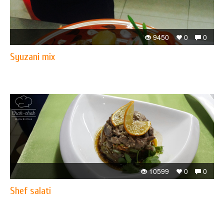
9450
0
0
Syuzani mix
10599
0
0
Shef salati