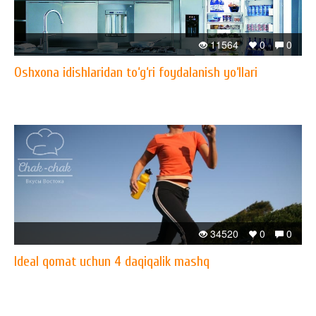
11564
0
0
Oshxona idishlaridan to‘g‘ri foydalanish yo‘llari
34520
0
0
Ideal qomat uchun 4 daqiqalik mashq