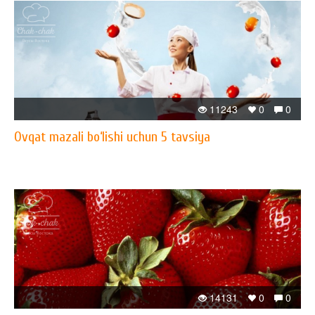
11243
0
0
Ovqat mazali bo‘lishi uchun 5 tavsiya
14131
0
0