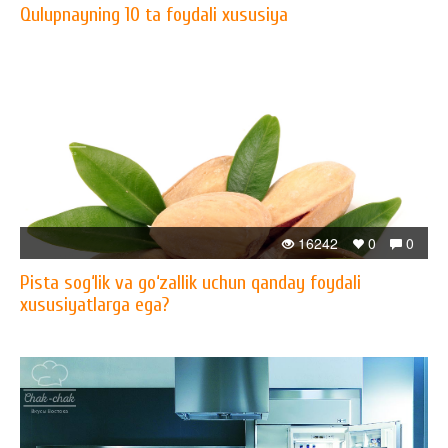
Qulupnayning 10 ta foydali xususiya
16242
0
0
Pista sog‘lik va go‘zallik uchun qanday foydali
xususiyatlarga ega?