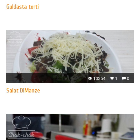
Guldasta torti
10354
1
0
Salat DiManze