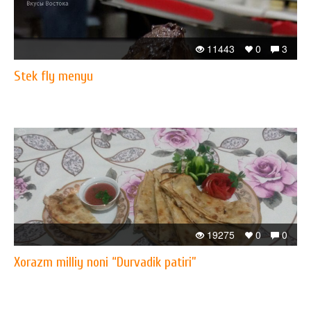
11443
0
3
Stek fly menyu
19275
0
0
Xorazm milliy noni “Durvadik patiri”