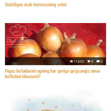
Quritilgan arab hurmosining sehri
11253
0
0
Piyoz bo‘laklarini uyning har yeriga qo‘ysangiz nima
bo‘lishini bilasizmi?