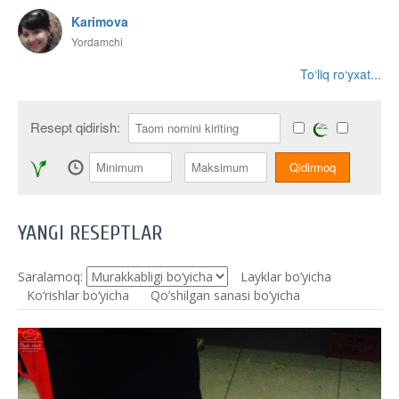
Karimova
Yordamchi
To‘liq ro‘yxat...
Resept qidirish:
YANGI RESEPTLAR
Saralamoq:
Layklar bo’yicha
Ko‘rishlar bo‘yicha
Qo’shilgan sanasi bo’yicha