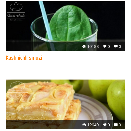
10188
0
0
Kashnichli smuzi
12649
0
0