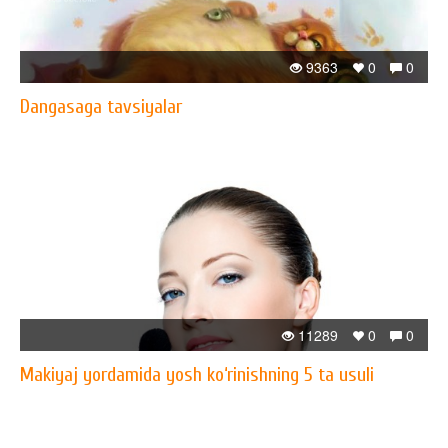
9363
0
0
Dangasaga tavsiyalar
11289
0
0
Makiyaj yordamida yosh ko‘rinishning 5 ta usuli