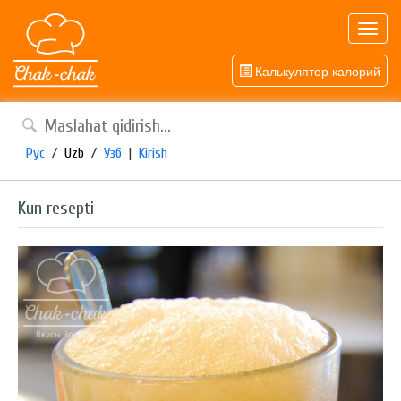
Toggl
navig
Калькулятор калорий
Рус
/
Uzb
/
Узб
|
Kirish
Kun resepti