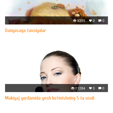
9355
0
0
Dangasaga tavsiyalar
11284
0
0
Makiyaj yordamida yosh ko‘rinishning 5 ta usuli