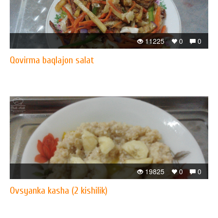
11225
0
0
Qovirma baqlajon salat
19825
0
0
Ovsyanka kasha (2 kishilik)