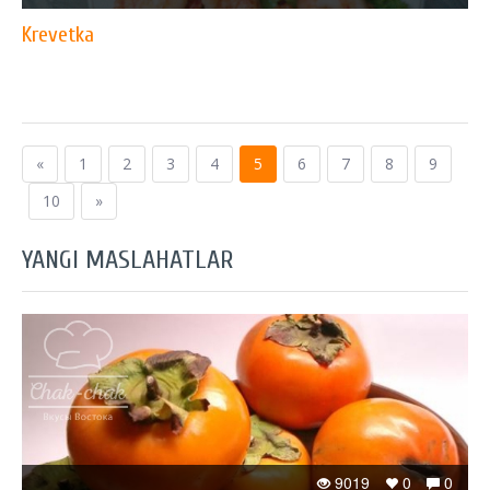
Krevetka
«
1
2
3
4
5
6
7
8
9
10
»
YANGI MASLAHATLAR
9019
0
0