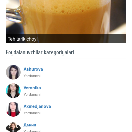
Teh tarik choyi
Foydalanuvchilar kategoriyalari
Ashurova
Yordamchi
Veronika
Yordamchi
Axmedjanova
Yordamchi
Дания
Yordamchi