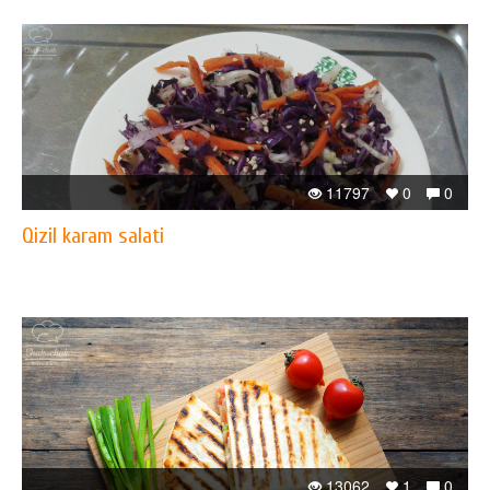
11797
0
0
Qizil karam salati
13062
1
0