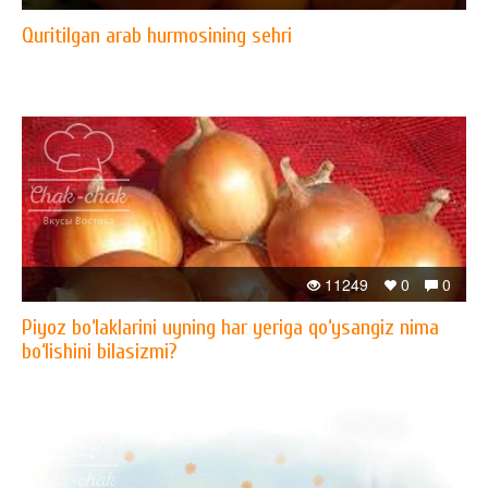
Quritilgan arab hurmosining sehri
11249
0
0
Piyoz bo‘laklarini uyning har yeriga qo‘ysangiz nima
bo‘lishini bilasizmi?