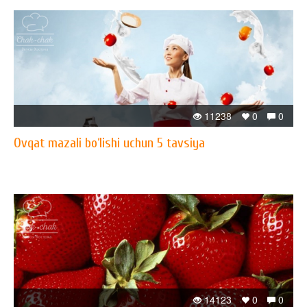
11238
0
0
Ovqat mazali bo‘lishi uchun 5 tavsiya
14123
0
0