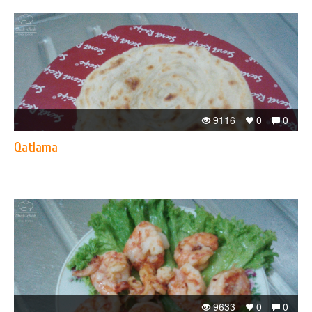
9116
0
0
Qatlama
9633
0
0