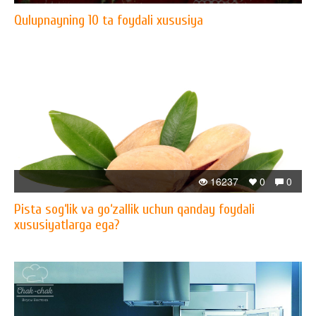
Qulupnayning 10 ta foydali xususiya
16237
0
0
Pista sog‘lik va go‘zallik uchun qanday foydali
xususiyatlarga ega?