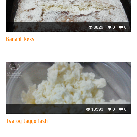
8829
0
0
Bananli keks
13593
0
0
Tvarog tayyorlash