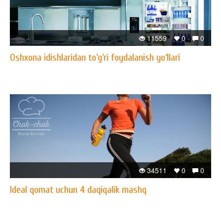
11559
0
0
Oshxona idishlaridan to‘g‘ri foydalanish yo‘llari
34511
0
0
Ideal qomat uchun 4 daqiqalik mashq