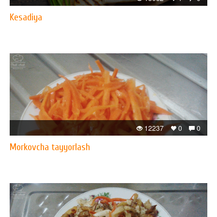
Kesadiya
12237
0
0
Morkovcha tayyorlash