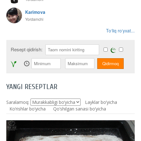
Karimova
Yordamchi
To‘liq ro‘yxat...
Resept qidirish:
YANGI RESEPTLAR
Saralamoq:
Layklar bo’yicha
Ko‘rishlar bo‘yicha
Qo’shilgan sanasi bo’yicha