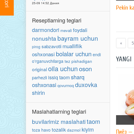
25-09 14:52 Дания
Pekin k
Reseptlarning teglari
darmondori
foydali
mevali
bayram uchun
nonushta
«
5
mualliflik
sabzavotli
pirog
bolalar uchun
oshxonasi
endi
YANGI
o'rganuvchilarga
tez pishadigan
oila uchun
oson
original
sharq
issiq taom
parhezli
duxovka
oshxonasi
qovurmoq
shirin
Maslahatlarning teglari
taom
buvilarimiz maslahati
kiyim
tozalik
toza havo
dazmol
Пиёз — 