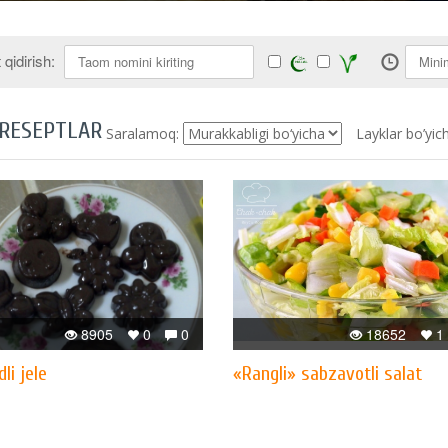
qidirish:
 RESEPTLAR
Saralamoq:
Layklar bo’yic
8905
0
0
18652
1
li jele
«Rangli» sabzavotli salat