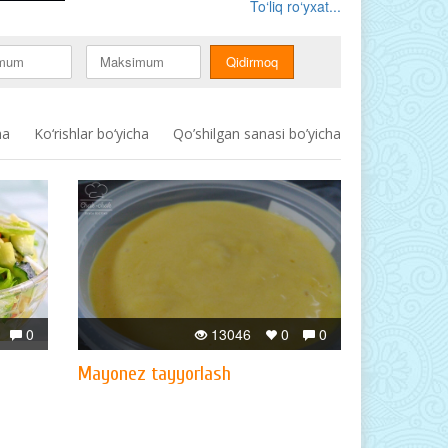
To‘liq ro‘yxat...
ha
Ko‘rishlar bo‘yicha
Qo’shilgan sanasi bo’yicha
0
13046
0
0
Mayonez tayyorlash