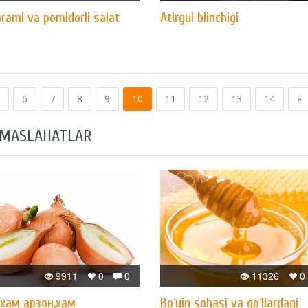
arami va pomidorli salat
Atirgul blinchigi
6
7
8
9
10
11
12
13
14
»
 MASLAHATLAR
9911
0
0
11326
0
xам арзон,xам
Bo‘yin sohasi va qo‘llardagi