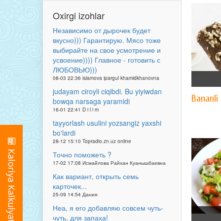
Oxirgi izohlar
Независимо от дырочек будет
вкусно))) Гарантирую. Мясо тоже
выбирайте на свое усмотрение и
усвоение)))) Главное - готовить с
ЛЮБОВЬЮ)))
08-03 22:36 islamova ipargul khamidkhanovna
judayam ciroyli ciqibdi. Bu yiyiwdan
Bananli
bowqa narsaga yaramidi
16-01 22:41 D i l i m
tayyorlash usulini yozsangiz yaxshi
bo'lardi
28-12 15:10 Topradio.zn.uz online
Точно поможеть ?
17-02 17:08 Исмайлова Райхан Куанышбаевна
Как вариант, открыть семь
карточек...
25-09 14:54 Дания
Неа, я его добавляю совсем чуть-
чуть, для запаха!