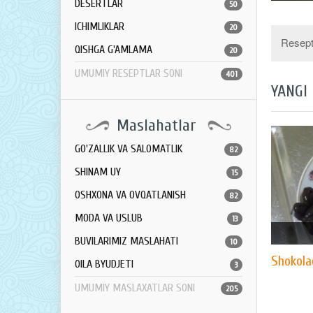
DESERTLAR
50
ICHIMLIKLAR
20
Resept 
QISHGA G'AMLAMA
20
UMUMIY RESEPTLAR SONI
401
YANGI
Maslahatlar
GO'ZALLIK VA SALOMATLIK
82
SHINAM UY
15
OSHXONA VA OVQATLANISH
82
MODA VA USLUB
13
BUVILARIMIZ MASLAHATI
10
Shokolad
OILA BYUDJETI
3
UMUMIY MASLAXATLAR SONI
205