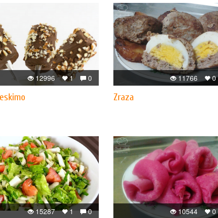
12996
1
0
11766
0
 eskimo
Zraza
15287
1
0
10544
0