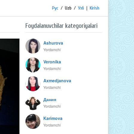
Рус
/
Uzb
/
Узб
|
Kirish
Foydalanuvchilar kategoriyalari
Ashurova
Yordamchi
Veronika
Yordamchi
Axmedjanova
Yordamchi
Дания
Yordamchi
Karimova
Yordamchi