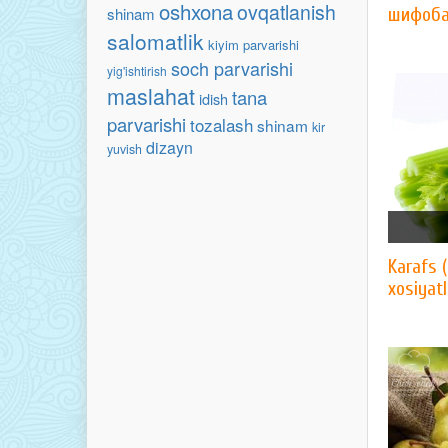
oshxona
ovqatlanish
shinam
шифоб
salomatlik
kiyim parvarishi
soch parvarishi
yig'ishtirish
maslahat
tana
idish
parvarishi
tozalash
shinam
kir
dizayn
yuvish
Karafs 
xosiyat