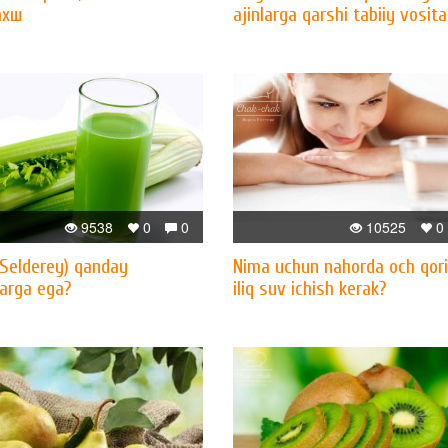
ахш
ajinlarga qarshi tabiiy vosita
9538
0
0
10525
0
(Selderey) qanday
Nima uchun nahorda och qor
larga ega?
iliq suv ichish kerak?