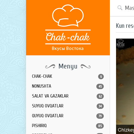
Kun res
Menyu
CHAK-CHAK
6
NONUSHTA
45
SALAT VA GAZAKLAR
62
SUYUQ OVQATLAR
34
QUYUQ OVQATLAR
79
PISHIRIQ
85
Chizke