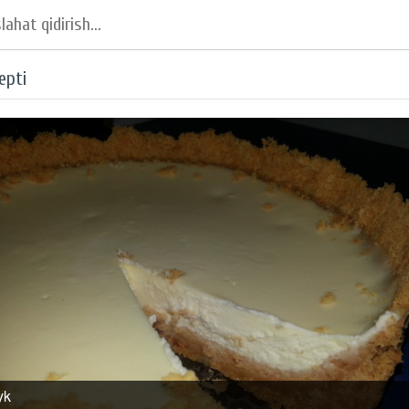
epti
yk