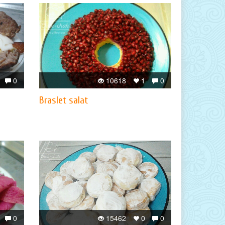
0
10618
1
0
Braslet salat
0
15462
0
0