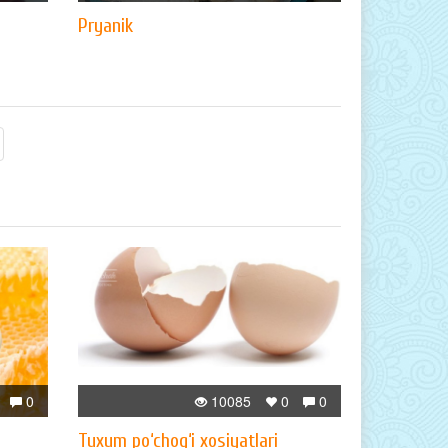
Pryanik
0
10085
0
0
Tuxum po‘chog‘i xosiyatlari