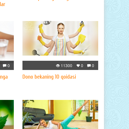
lar
0
11300
0
0
inga
Dono bekaning 10 qoidasi