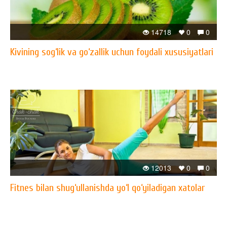
14718
0
0
Kivining sog‘lik va go‘zallik uchun foydali xususiyatlari
12013
0
0
Fitnes bilan shug‘ullanishda yo‘l qo‘yiladigan xatolar