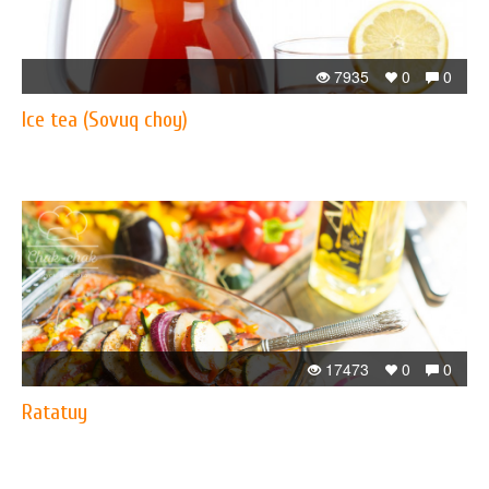
7935
0
0
Ice tea (Sovuq choy)
17473
0
0
Ratatuy