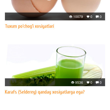
10079
0
0
Tuxum po‘chog‘i xosiyatlari
9536
0
0
Karafs (Selderey) qanday xosiyatlarga ega?