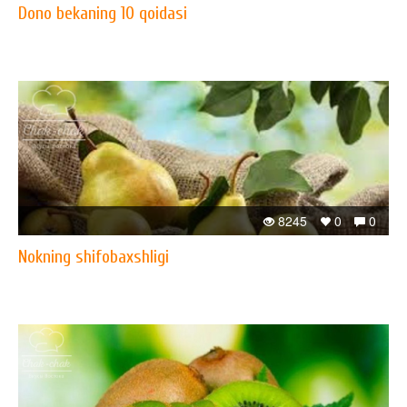
Dono bekaning 10 qoidasi
8245
0
0
Nokning shifobaxshligi