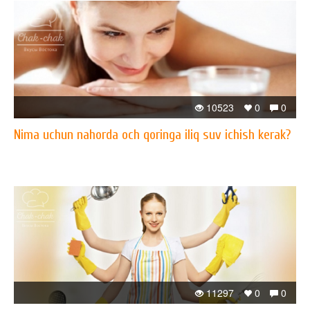
10523
0
0
Nima uchun nahorda och qoringa iliq suv ichish kerak?
11297
0
0