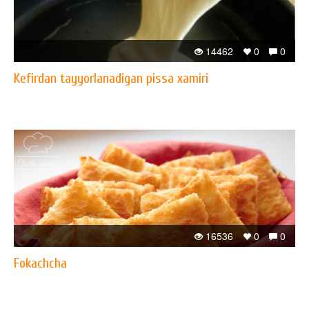
14462
0
0
Kefirdan tayyorlanadigan pissa xamiri
16536
0
0
Fokachcha