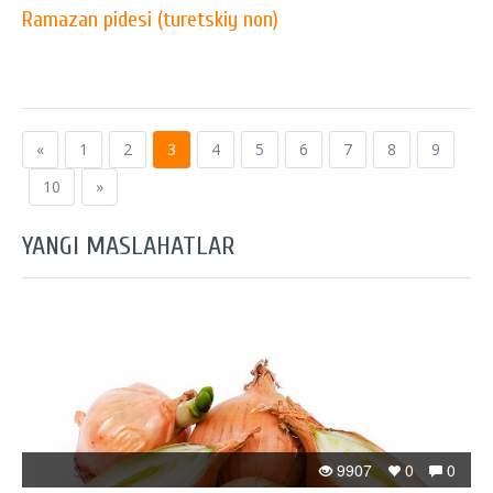
Ramazan pidesi (turetskiy non)
«
1
2
3
4
5
6
7
8
9
10
»
YANGI MASLAHATLAR
9907
0
0