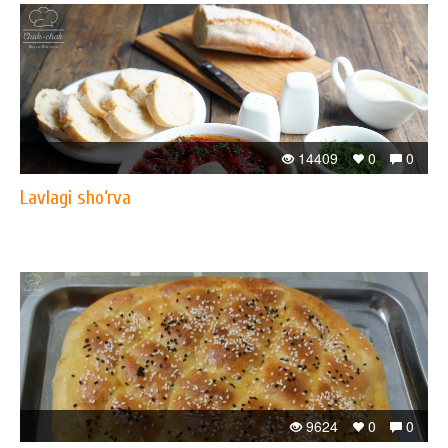
14409
0
0
Lavlagi sho‘rva
9624
0
0