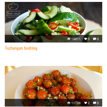
14811
0
0
Tuzlangan bodring
11706
2
0