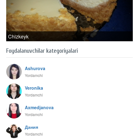
Chizkeyk
Foydalanuvchilar kategoriyalari
Ashurova
Yordamchi
Veronika
Yordamchi
Axmedjanova
Yordamchi
Дания
Yordamchi