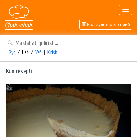
Toggl
navig
Калькулятор калорий
Рус
/
Uzb
/
Узб
|
Kirish
Kun resepti