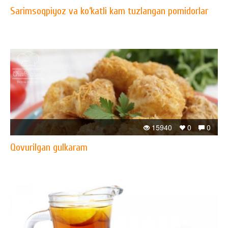
Sarimsoqpiyoz va ko‘katli kam tuzlangan pomidorlar
15940
0
0
Qovurilgan gulkaram