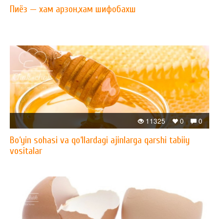
Пиёз — xам арзон,xам шифобахш
11325
0
0
Bo‘yin sohasi va qo‘llardagi ajinlarga qarshi tabiiy
vositalar