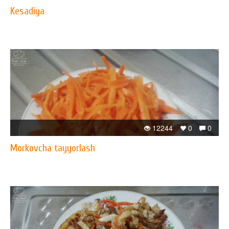
Kesadiya
12244
0
0
Morkovcha tayyorlash