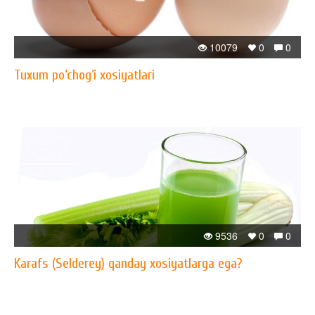
10079
0
0
Tuxum po‘chog‘i xosiyatlari
9536
0
0
Karafs (Selderey) qanday xosiyatlarga ega?