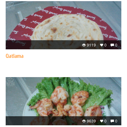
9119
0
0
Qatlama
9639
0
0