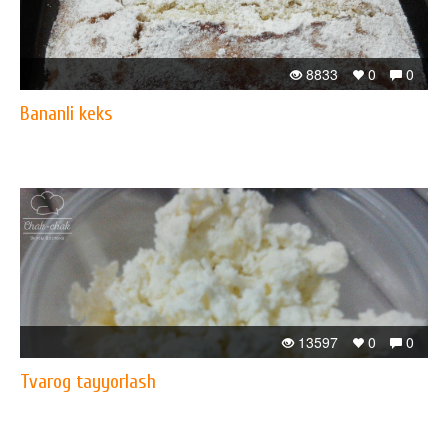
8833
0
0
Bananli keks
13597
0
0
Tvarog tayyorlash