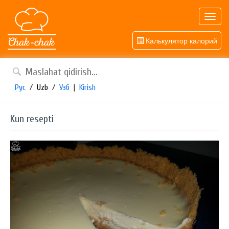
Toggl
navig
Калькулятор калорий
Рус
/
Uzb
/
Узб
|
Kirish
Kun resepti