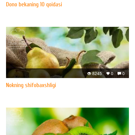
Dono bekaning 10 qoidasi
8245
0
0
Nokning shifobaxshligi