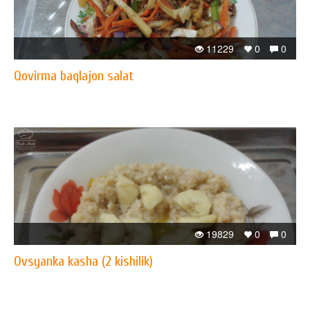
11229
0
0
Qovirma baqlajon salat
19829
0
0
Ovsyanka kasha (2 kishilik)