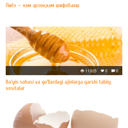
Пиёз — xам арзон,xам шифобахш
11325
0
0
Bo‘yin sohasi va qo‘llardagi ajinlarga qarshi tabiiy
vositalar