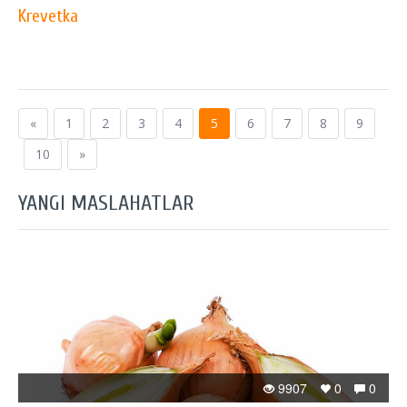
Krevetka
«
1
2
3
4
5
6
7
8
9
10
»
YANGI MASLAHATLAR
9907
0
0