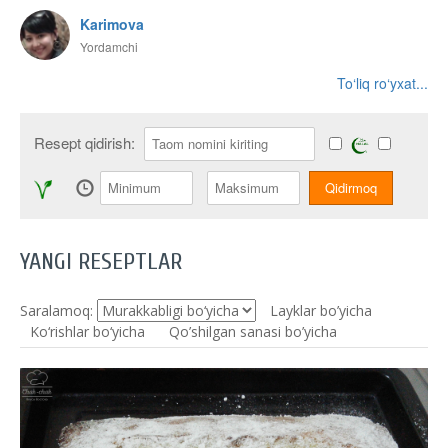
Karimova
Yordamchi
To‘liq ro‘yxat...
Resept qidirish:
YANGI RESEPTLAR
Saralamoq:
Layklar bo’yicha
Ko‘rishlar bo‘yicha
Qo’shilgan sanasi bo’yicha