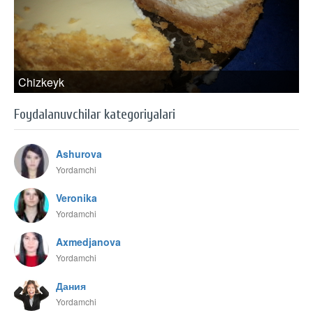
Chizkeyk
Foydalanuvchilar kategoriyalari
Ashurova
Yordamchi
Veronika
Yordamchi
Axmedjanova
Yordamchi
Дания
Yordamchi