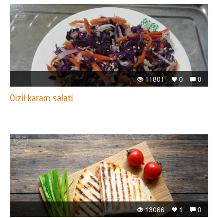
11801
0
0
Qizil karam salati
13066
1
0