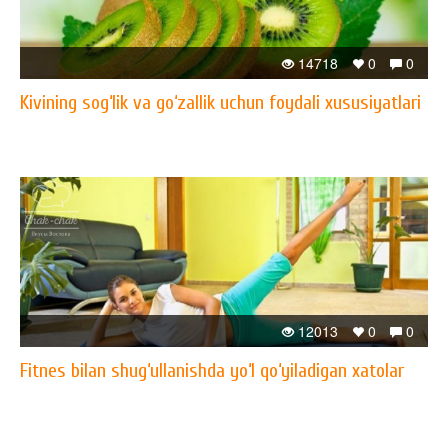
14718
0
0
Kivining sog‘lik va go‘zallik uchun foydali xususiyatlari
12013
0
0
Fitnes bilan shug‘ullanishda yo‘l qo‘yiladigan xatolar