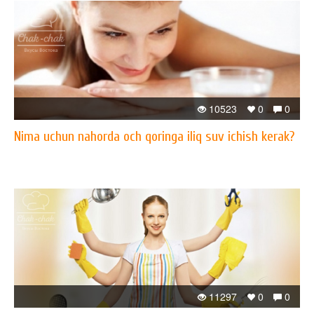
10523
0
0
Nima uchun nahorda och qoringa iliq suv ichish kerak?
11297
0
0