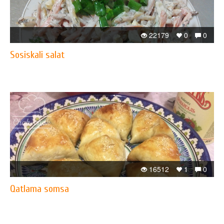
22179
0
0
Sosiskali salat
16512
1
0
Qatlama somsa