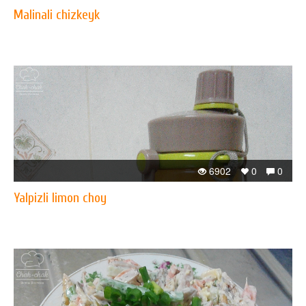
Malinali chizkeyk
6902
0
0
Yalpizli limon choy