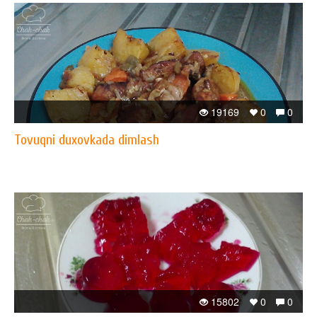
19169
0
0
Tovuqni duxovkada dimlash
15802
0
0