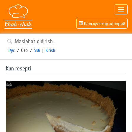
Toggl
navig
Калькулятор калорий
Рус
/
Uzb
/
Узб
|
Kirish
Kun resepti