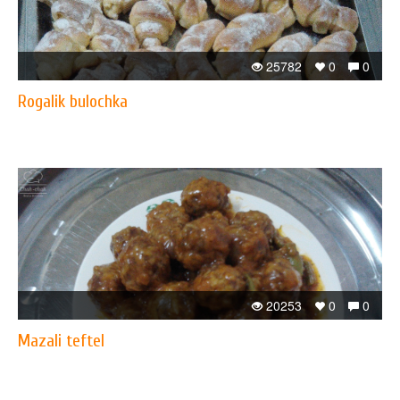
25782
0
0
Rogalik bulochka
20253
0
0
Mazali teftel