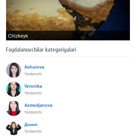
Chizkeyk
Foydalanuvchilar kategoriyalari
Ashurova
Yordamchi
Veronika
Yordamchi
Axmedjanova
Yordamchi
Дания
Yordamchi