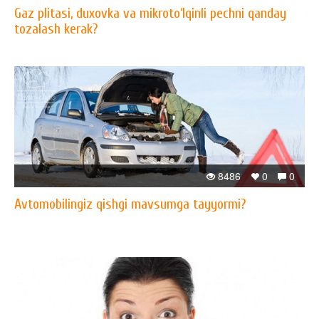
Gaz plitasi, duxovka va mikroto‘lqinli pechni qanday
tozalash kerak?
8486
0
0
Avtomobilingiz qishgi mavsumga tayyormi?