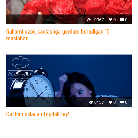
19367
0
0
Gullarni uzoq saqlashga yordam beradigan 10
maslahat
8157
0
0
Qachon uxlagan foydaliroq?