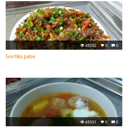
45262
0
0
​Grechka palov
45031
0
0