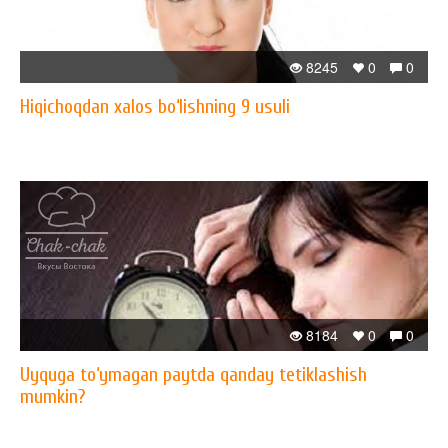
8245
0
0
Hiqichoqdan xalos bo‘lishning 9 usuli
8184
0
0
Uyquga to‘ymagan paytda qanday tetiklashish
mumkin?