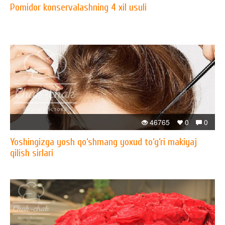
Pomidor konservalashning 4 xil usuli
46765
0
0
Yoshingizga yosh qo‘shmang yoxud to‘g‘ri makiyaj
qilish sirlari