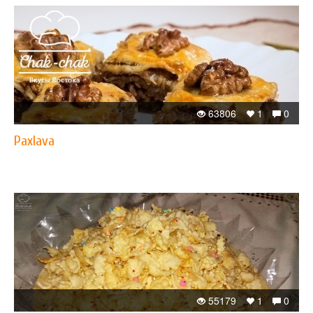
63806
1
0
Paxlava
55179
1
0