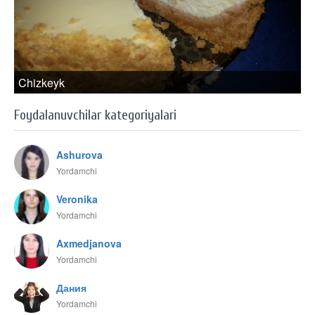
Chizkeyk
Foydalanuvchilar kategoriyalari
Ashurova
Yordamchi
Veronika
Yordamchi
Axmedjanova
Yordamchi
Дания
Yordamchi