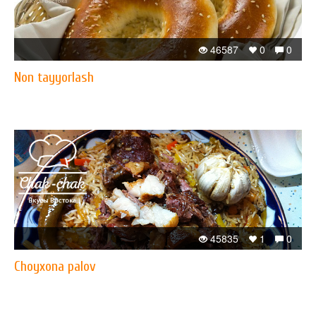
46587
0
0
Non tayyorlash
45835
1
0
Choyxona palov