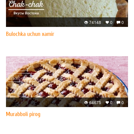
74148
0
0
Bulochka uchun xamir
64675
0
0
Murabboli pirog