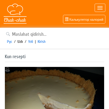
Toggl
navig
Калькулятор калорий
Рус
/
Uzb
/
Узб
|
Kirish
Kun resepti