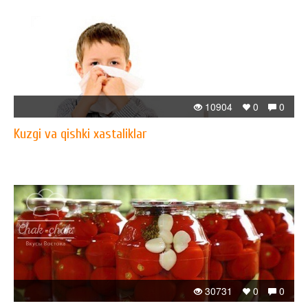
10904
0
0
Kuzgi va qishki xastaliklar
30731
0
0