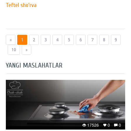
Teftel sho'rva
«
1
2
3
4
5
6
7
8
9
10
»
YANGI MASLAHATLAR
17526
0
0