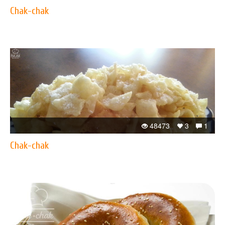
Chak-chak
48473
3
1
Chak-chak